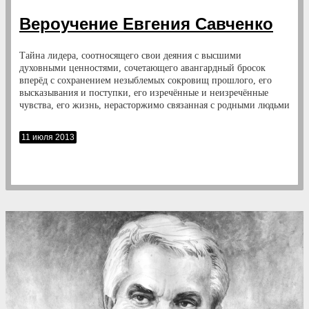
Вероучение Евгения Савченко
Тайна лидера, соотносящего свои деяния с высшими
духовными ценностями, сочетающего авангардный бросок
вперёд с сохранением незыблемых сокровищ прошлого, его
высказывания и поступки, его изречённые и неизречённые
чувства, его жизнь, нерасторжимо связанная с родными людьми
и полями, складывается в целостное вероучение — вероучение
Евгения Савченко, многоопытного русского губернатора,
11 июля 2013
кудесника и чудотворца