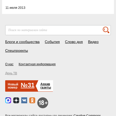
11 июля 2013
Блоги и сообщества
События
Слово дня
Видео
Спецпроекты
О нас
Контактная информация
День ТВ
№31
Архив
Новый
номер
газеты
Все материалы сайта доступны по лицензии:
Creative Commons