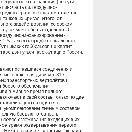
специального назначения (по сути –
ций; часть сил воздушно-
средних транспортных вертолётов;
1 танковых бригад. Итого, от
вного задействования со сроком
3 суток может быть выделено: 3
-2 воздушно-механизированных
 1 батальон (отряд) специального
ут никаких геббельсов не хватит,
ставе двинуться на оккупацию России.
авляют оставшиеся соединения и
-я мотопехотная дивизии, 31-я
ких транспортных вертолётов и
ы боевого обеспечения
 мпд в мирное время полного
включают в свой состав только по две
 стабилизации) находятся в
ни укомплектованы личным составом
 полную боевую готовность
 боевое сглаживание входящих в их
чное время развёртывания первого
 Ну что, славяне, встретим как надо