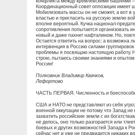
конфликта между кремлевскими башнями 
Координационный совет оппозиции имеет ш
Мобилизовать массы он не сможет, а вот в 
властью и пригласить на русскую землю вой
вполне вероятный. Кучка национал-предат
сопротивления попытается организовать и
новый и даже пахнет нафталином. Но, повто
Остается ответить на вопрос: а возможна л
интервенция в Россию силами группирово
проблемы я посвящаю настоящую работу. Н
строю, пытаюсь своими знаниями и опытом
России!
Полковник Владимир Квачков,
Лефортово
ЧАСТЬ ПЕРВАЯ. Численность и боеспособн
США и НАТО не представляют из себя угроз
военной оккупации не потому что Запад н
захватить российские земли с их богатства
не делось, оно только разгорается или тле
боевых и других возможностей Запада к Рос
сейчас нет и уже не предвидится никаких 