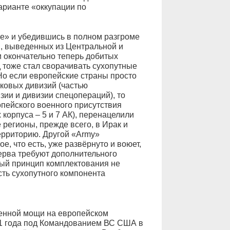
арианте «оккупации по
е» и убедившись в полном разгроме
, выведенных из Центральной и
 окончательно теперь добитых
 тоже стал сворачивать сухопутные
Но если европейские страны просто
ковых дивизий (частью
ии и дивизии спецопераций), то
пейского военного присутствия
корпуса – 5 и 7 АК), перенацелили
 регионы, прежде всего, в Ирак и
территорию. Другой «Army»
е, что есть, уже развёрнуто и воюет,
ерва требуют дополнительного
ный принцип комплектования не
сть сухопутного компонента
оенной мощи на европейском
11 года под Командованием ВС США в