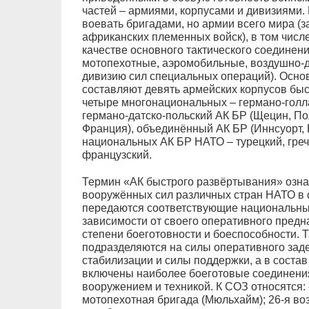
частей – армиями, корпусами и дивизиями.
воевать бригадами, но армии всего мира (з
африканских племенных войск), в том числ
качестве основного тактического соединен
мотопехотные, аэромобильные, воздушно-д
дивизию сил специальных операций). Осно
составляют девять армейских корпусов быс
четыре многонациональных – германо-голл
германо-датско-польский АК БР (Щецин, По
Франция), объединённый АК БР (Иннсуорт, 
национальных АК БР НАТО – турецкий, грече
французский.
Термин «АК быстрого развёртывания» означ
вооружённых сил различных стран НАТО в с
передаются соответствующие национальны
зависимости от своего оперативного пред
степени боеготовности и боеспособности. Т
подразделяются на силы оперативного зад
стабилизации и силы поддержки, а в соста
включены наиболее боеготовые соединени
вооружением и техникой. К СОЗ относятся
мотопехотная бригада (Мюльхайм); 26-я во