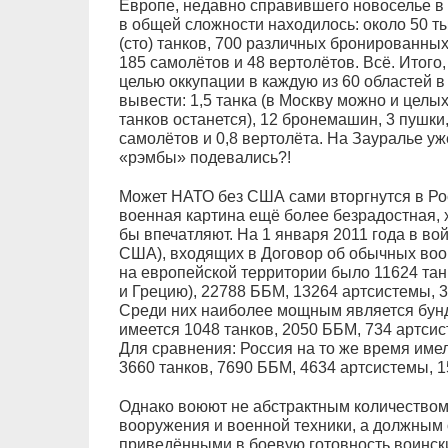
Европе, недавно справившего новоселье в
в общей сложности находилось: около 50 ты
(сто) танков, 700 различных бронированны
185 самолётов и 48 вертолётов. Всё. Итого
целью оккупации в каждую из 60 областей 
вывести: 1,5 танка (в Москву можно и целых 
танков останется), 12 бронемашин, 3 пушки
самолётов и 0,8 вертолёта. На Зауралье уж
«рэмбы» подевались?!
Может НАТО без США сами вторгнутся в Ро
военная картина ещё более безрадостная, 
бы впечатляют. На 1 января 2011 года в во
США), входящих в Договор об обычных воо
на европейской территории было 11624 тан
и Грецию), 22788 ББМ, 13264 артсистемы, 3
Среди них наиболее мощным является бунд
имеется 1048 танков, 2050 ББМ, 734 артсис
Для сравнения: Россия на то же время имел
3660 танков, 7690 ББМ, 4634 артсистемы, 1
Однако воюют не абстрактным количеством 
вооружения и военной техники, а должным
приведёнными в боевую готовность воинс