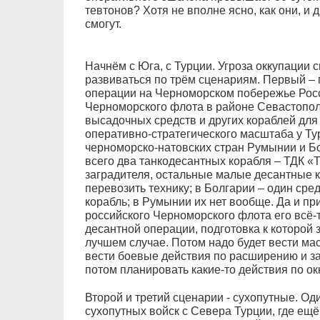
тевтонов? Хотя не вполне ясно, как они, и
смогут.
Начнём с Юга, с Турции. Угроза оккупации
развиваться по трём сценариям. Первый –
операции на Черноморском побережье Росс
Черноморского флота в районе Севастопол
высадочных средств и других кораблей для
оперативно-стратегического масштаба у Т
черноморско-натовских стран Румынии и Бо
всего два танкодесантных корабля – ТДК 
заградителя, остальные малые десантные к
перевозить технику; в Болгарии – один ср
корабль; в Румынии их нет вообще. Да и п
российского Черноморского флота его всё-
десантной операции, подготовка к которой 
лучшем случае. Потом надо будет вести ма
вести боевые действия по расширению и з
потом планировать какие-то действия по ок
Второй и третий сценарии - сухопутные. Од
сухопутных войск с Севера Турции, где ещ