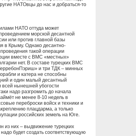
 другие НАТОвцы до нас и добраться-то
 силами НАТО оттуда может
 проведением морской десантной
ии или против главной базы
я в Крыму. Однако десантно-
 проведения такой операции
урции вместе с ВМС «местных»
лгарии нет. В составе турецких ВМС
«ТерребонПэриш» и три ТДК – минных
орабли и катера не способны
едний и один малый десантный
ри всей нынешней убогости
таки надо разгромить до начала
займёт не менее 8-10 недель в
ссовые переброски войск и техники и
акреплению плацдарма, а только
купации российских земель на Юге.
ин из них – выдвижение турецких
ё надо будет создать соответствующую