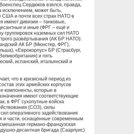
 Военспец Сердюков взялся, правда,
а исключением, может быть,
е США и почти всех стран НАТО в
ия имеют дивизии – танковые,
есантные и иные (ФРГ – ещё и
ву группировок наземных сил НАТО
трого развёртывания (АК БР НАТО):
андский АК БР (Мюнстер, ФРГ),
льша), «Еврокорпус» БР (Страсбург,
Великобритания) и пять
ский, испанский, итальянский и
ает, что в кризисный период из
остав этих армейских корпусов
е компоненты, которые в
назначения имеют соответствующие
ак, в ФРГ сухопутные войска
ействования (СОЗ), силы
в сил оперативного задействования
я и части, оснащённые современным
: смешанная германо-французская
здушно-десантная бригада (Саарлуис)