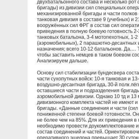
двухбатальонного состава и несколько рот 
бригады) из дивизии сил специальных опера
механизированной бригады и части полков 
танковая дивизия в составе 9 (учебных) и 2
вооружённых сил ФРГ в состав сил операти
приведения в полную боевую готовность 2-
танковых батальона, 3-4 мотопехотных, 1
(аэромобильных), 2 парашютно-десантных и
назначения; всего 10-12 батальонов. Да.… Т
чтобы заставить немцев в таком боевом со
Анализируем дальше.
Основу сил стабилизации бундесвера сост
части сухопутных войск: 10-я танковая и 13
воздушно-десантная бригада, 30-й полк лёг
оставшиеся части и подразделения бригад
аэромобильной дивизии. Однако 10 тд и 13
дивизионного комплекта частей не имеют и 
бригады. «Данные соединения и части (сил
пониженной степени боевой готовности. О
не более чем на 85%. Для их приведения в
необходимо провести доукомплектование и
состав соединений и частей. Ориентирово
оперативного эшелона превышает 30 суток».