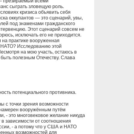
— презираемый всеми
анс сыграть зловещую роль.
условиях кризиса объявить себя
ска оккупантов — это сценарий, увы,
елей под знаменами гражданского
нтервенцию. Этот сценарий совсем не
рюсь, исключать его не приходится.
и на практике вооруженная
к НАТО? Исследованию этой
есмотря на мою участь, остаюсь в
 быть полезным Отечеству. Слава
ость потенциального противника.
ы с точки зрения возможности
е намерен вооружённым путём
ми, - это многовековое желание никуда
ет в зависимости от соотношения
сии, - а потому что у США и НАТО
военных возможностей для