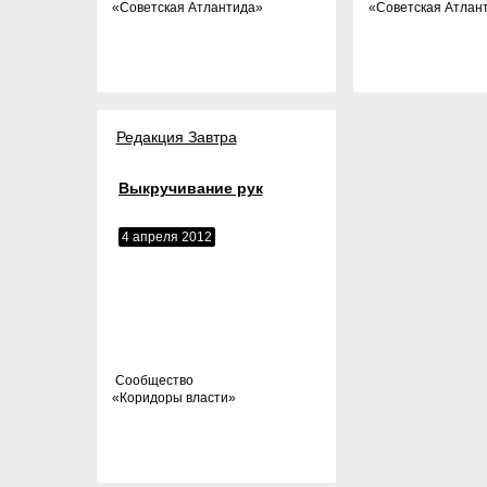
«
Советская Атлантида
»
«
Советская Атлан
Редакция Завтра
Выкручивание рук
4 апреля 2012
Cообщество
«
Коридоры власти
»