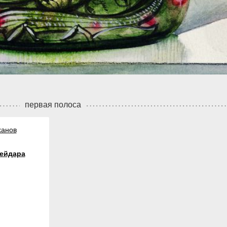
первая полоса
ханов
Гейдара