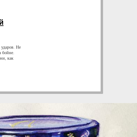
й
 ударов. Не
а бойне.
ни, как