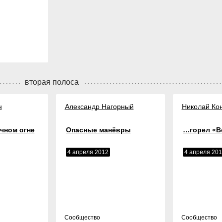
вторая полоса
н
Александр Нагорный
Николай Ко
чном огне
Опасные манёвры
…горел «В
4 апреля 2012
4 апреля 20
Cообщество
Cообщество