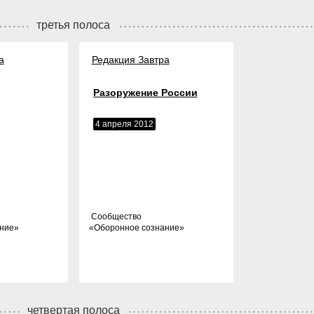
третья полоса
а
Редакция Завтра
Разоружение России
4 апреля 2012
Cообщество
ние
»
«
Оборонное сознание
»
четвертая полоса