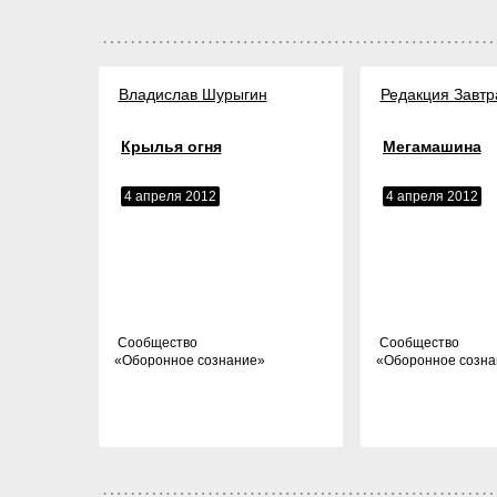
Владислав Шурыгин
Редакция Завтр
Крылья огня
Мегамашина
4 апреля 2012
4 апреля 2012
Cообщество
Cообщество
«
Оборонное сознание
»
«
Оборонное созна