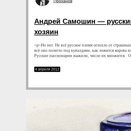
Проханов
Андрей Самошин — русски
хозяин
<p>Но нет. Не всё русское племя оглохло от страшных
всё оно полегло под кувалдами, как ложится корова н
Русские пассионарии выжили, число их множится. О
синие цветы из-под снега в сосновом лесу. </p>
4 апреля 2012