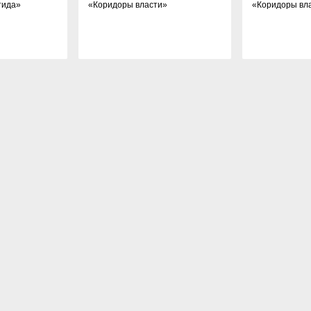
тида
»
«
Коридоры власти
»
«
Коридоры вл