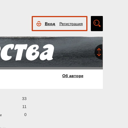
Вход
Регистрация
Расширенный
поиск
Об авторе
33
11
0
и