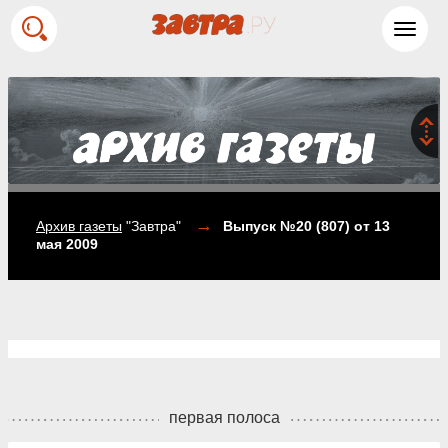
Toggl
navig
→
Архив газеты
"Завтра"
Выпуск №20 (807)
от 13
мая 2009
первая полоса