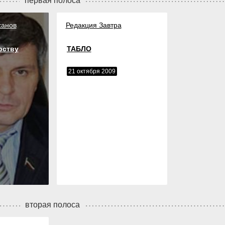
первая полоса
ханов
Редакция Завтра
рству
ТАБЛО
21 октября 2009
вторая полоса