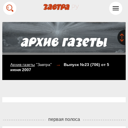
Toggl
navig
→
Архив газеты
"Завтра"
Выпуск №23 (706)
от 5
июня 2007
первая полоса