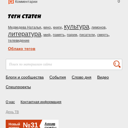
0
Комментарии
культура
,
,
,
,
,
Медведева Наталья
кино
книги
лимонов
литература
,
,
,
,
,
,
миф
память
париж
писатели
смерть
телевидение
Облако тегов
Блоги и сообщества
События
Слово дня
Видео
Спецпроекты
О нас
Контактная информация
День ТВ
№31
Архив
Новый
номер
газеты