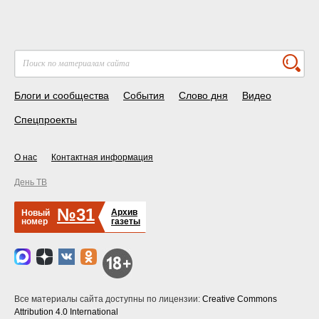
Блоги и сообщества
События
Слово дня
Видео
Спецпроекты
О нас
Контактная информация
День ТВ
№31
Архив
Новый
номер
газеты
Все материалы сайта доступны по лицензии:
Creative Commons
Attribution 4.0 International