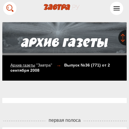
Toggl
navig
→
Архив газеты
"Завтра"
Выпуск №36 (771)
от 2
сентября 2008
первая полоса