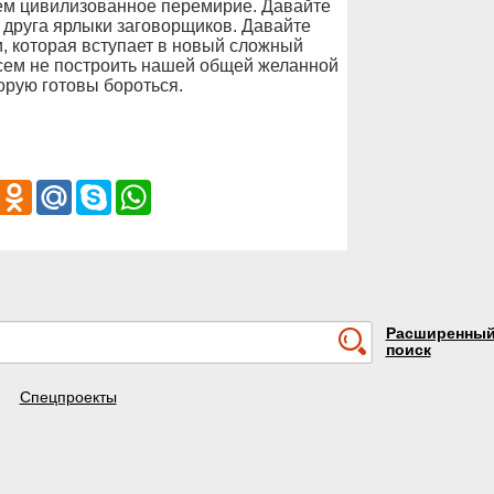
аем цивилизованное перемирие. Давайте
а друга ярлыки заговорщиков. Давайте
и, которая вступает в новый сложный
всем не построить нашей общей желанной
орую готовы бороться.
iber
Odnoklassniki
Mail.Ru
Skype
WhatsApp
Расширенны
поиск
Спецпроекты