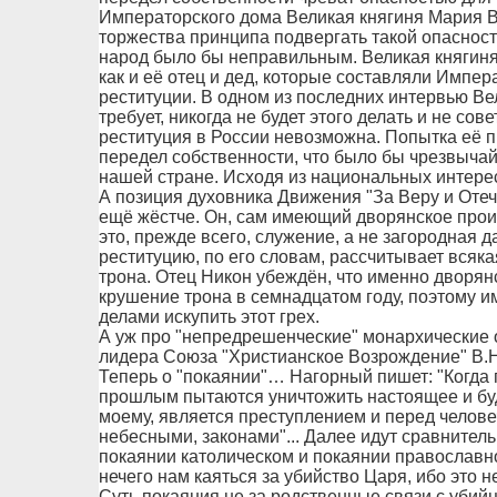
Императорского дома Великая княгиня Мария Вл
торжества принципа подвергать такой опаснос
народ было бы неправильным. Великая княгиня 
как и её отец и дед, которые составляли Импер
реституции. В одном из последних интервью Вел
требует, никогда не будет этого делать и не сове
реституция в России невозможна. Попытка её 
передел собственности, что было бы чрезвыча
нашей стране. Исходя из национальных интерес
А позиция духовника Движения "За Веру и Оте
ещё жёстче. Он, сам имеющий дворянское проис
это, прежде всего, служение, а не загородная да
реституцию, по его словам, рассчитывает всяк
трона. Отец Никон убеждён, что именно дворян
крушение трона в семнадцатом году, поэтому 
делами искупить этот грех.
А уж про "непредрешенческие" монархические о
лидера Союза "Христианское Возрождение" В.Н
Теперь о "покаянии"… Нагорный пишет: "Когда 
прошлым пытаются уничтожить настоящее и буд
моему, является преступлением и перед челове
небесными, законами"... Далее идут сравните
покаянии католическом и покаянии православно
нечего нам каяться за убийство Царя, ибо это н
Суть покаяния не за родственные связи с убийц