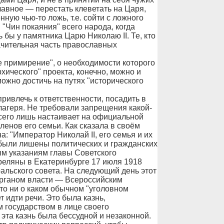
лавное — перестать клеветать на Царя,
ную чью-то ложь, т.е. сойти с ложного
"Чин покаяния" всего народа, когда
ь бы у памятника Царю Николаю II. Те, кто
ачительная часть православных
е примирение", о необходимости которого
ического" проекта, конечно, можно и
ожно достичь на путях "исторического
ривлечь к ответственности, посадить в
лагеря. Не требовали запрещения какой-
сего лишь настаивает на официальной
ленов его семьи. Как сказала в своём
 "Император Николай II, его семья и их
были лишены политических и гражданских
м указаниям главы Советского
реляны в Екатеринбурге 17 июля 1918
ральского совета. На следующий день этот
рганом власти — Всероссийским
то ни о каком обычном "уголовном
 идти речи. Это была казнь,
 государством в лице своего
эта казнь была бессудной и незаконной.