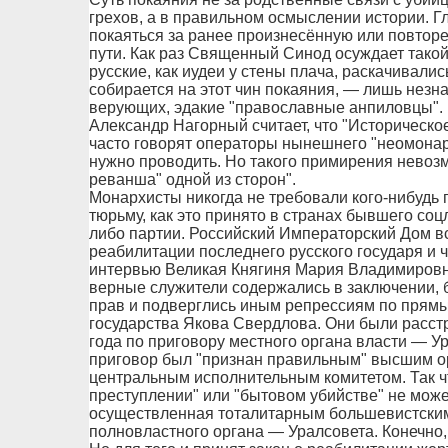
грехов, а в правильном осмыслении истории. Г
покаяться за ранее произнесённую или повторен
пути. Как раз Священный Синод осуждает такой 
русские, как иудеи у стены плача, раскачивалис
собирается на этот чин покаяния, — лишь незн
верующих, эдакие "православные анпиловцы".
Александр Нагорный считает, что "Историческо
часто говорят операторы нынешнего "неомонарх
нужно проводить. Но такого примирения невозм
реванша" одной из сторон".
Монархисты никогда не требовали кого-нибудь п
тюрьму, как это принято в странах бывшего соц
либо партии. Российский Императорский Дом в
реабилитации последнего русского государя и ч
интервью Великая Княгиня Мария Владимировна:
верные служители содержались в заключении, 
прав и подверглись иным репрессиям по прямы
государства Якова Свердлова. Они были расст
года по приговору местного органа власти — У
приговор был "признан правильным" высшим о
центральным исполнительным комитетом. Так ч
преступлении" или "бытовом убийстве" не может
осуществленная тоталитарным большевистским
полновластного органа — Уралсовета. Конечно, 