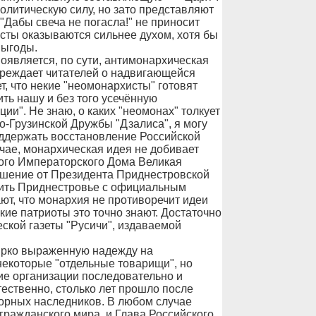
олитическую силу, но зато представляют
"Дабы свеча не погасла!" не приносит
сты оказываются сильнее духом, хотя бы
выгоды.
появляется, по сути, антимонархическая
преждает читателей о надвигающейся
, что некие "неомонархисты" готовят
ть нашу и без того усечённую
и". Не знаю, о каких "неомонах" толкует
-Грузинской Дружбы "Дзалиса", я могу
оддержать восстановление Российской
чае, монархическая идея не добивает
кого Императорского Дома Великая
шение от Президента Приднестровской
ить Приднестровье с официальным
ют, что монархия не противоречит идеи
ие патриоты это точно знают. Достаточно
ской газеты "Русичи", издаваемой
ярко выраженную надежду на
 некоторые "отдельные товарищи", но
е организации последовательно и
ественно, столько лет прошло после
порных наследников. В любом случае
гражданского мира, и Глава Российского