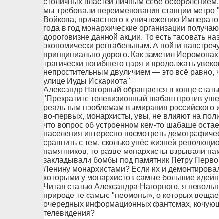
столичных властей личным себе оскорблением. И
мы требовали переименования станции метро 
Войкова, причастного к уничтожению Императо
года в год монархические организации получаю
дороговизне данной акции. То есть тасовать наз
экономически рентабельным. А пойти навстречу
принципиально дорого. Как заметил Иеромонах 
трагически погибшего царя и продолжать увеко
непростительным двуличием — это всё равно, ч
улице Иуды Искариота".
Александр Нагорный обращается в конце статьи
"Прекратите телевизионный шабаш против ушед
реальным проблемам вымирания российского и
во-первых, монархисты, увы, не влияют на пол
что вопрос об устроенном кем-то шабаше оста
населения интересно посмотреть демографическ
сравнить с тем, сколько унёс жизней революци
памятников, то разве монархисты взрывали па
закладывали бомбы под памятник Петру Первом
Ленину монархистами? Если их и демонтировали
которыми у монархистов самые большие идейн
Читая статью Александра Нагорного, я невольн
природе те самые "неомоны», о которых вещает
очередных информационных фантомах, кочующи
телевидения?