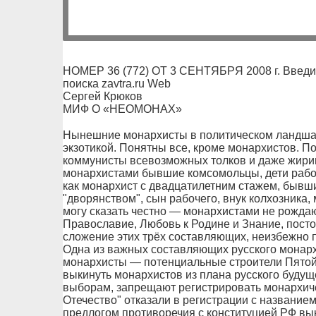
НОМЕР 36 (772) ОТ 3 СЕНТЯБРЯ 2008 г. Введи
поиска zavtra.ru Web
Сергей Крюков
МИФ О «НЕОМОНАХ»
Нынешние монархисты в политическом ландша
экзотикой. Понятны все, кроме монархистов. П
коммунисты всевозможных толков и даже жирино
монархистами бывшие комсомольцы, дети рабочи
как монархист с двадцатилетним стажем, бывш
"дворянством", сын рабочего, внук колхозника,
могу сказать честно — монархистами не рождаю
Православие, Любовь к Родине и Знание, пост
сложение этих трёх составляющих, неизбежно
Одна из важных составляющих русского монар
монархисты — потенциальные строители Пятой
выкинуть монархистов из плана русского будущ
выборам, запрещают регистрировать монархиче
Отечество" отказали в регистрации с названием
предлогом противоречия с конституцией РФ в