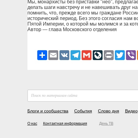
Мы, монархисты без приставки "нео", предлаг
делать шаги навстречу и не навешивать друг н
помнить, что, прежде всего мы граждане Росси
исторический период. Без этого согласия нам 
Пятой Империи, о которой мы молимся и за кот
Автор — глава Московского отделения
Ресурс
Email
VK
Telegram
Gmail
LiveJournal
Print
Twitter
V
Блоги и сообщества
События
Слово дня
Видео
О нас
Контактная информация
День ТВ