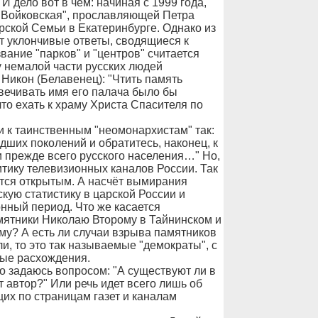
 дело вот в чем: начиная с 1999 года,
"Войковская", прославляющей Петра
рской Семьи в Екатеринбурге. Однако из
т уклончивые ответы, сводящиеся к
вание "парков" и "центров" считается
 немалой части русских людей
Никон (Белавенец): "Чтить память
вечивать имя его палача было бы
то ехать к храму Христа Спасителя по
 к таинственным "неомонархистам" так:
ших поколений и обратитесь, наконец, к
 прежде всего русского населения…" Но,
итику телевизионных каналов России. Так
ется открытым. А насчёт вымирания
ую статистику в царской России и
онный период. Что же касается
мятники Николаю Второму в Тайнинском и
у? А есть ли случаи взрыва памятников
, то это так называемые "демократы", с
ые расхождения.
о задаюсь вопросом: "А существуют ли в
 автор?" Или речь идет всего лишь об
х по страницам газет и каналам