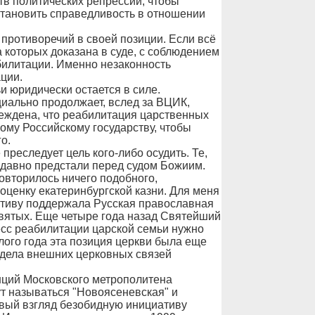
тв политических репрессий, чтобы
становить справедливость в отношении
противоречий в своей позиции. Если всё
а которых доказана в суде, с соблюдением
билитации. Именно незаконность
ции.
и юридически остается в силе.
иально продолжает, вслед за ВЦИК,
еждена, что реабилитация царственных
ому Российскому государству, чтобы
о.
реследует цель кого-либо осудить. Те,
, давно предстали перед судом Божиим.
повторилось ничего подобного,
оценку екатеринбургской казни. Для меня
ативу поддержала Русская православная
святых. Еще четыре года назад Святейший
цесс реабилитации царской семьи нужно
лого года эта позиция церкви была еще
тдела внешних церковных связей
нций Московского метрополитена
ут называться "Новоясеневская" и
рвый взгляд безобидную инициативу