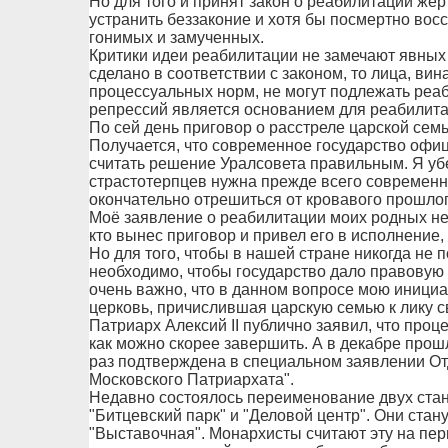
Но для того и принят закон о реабилитации жер
устранить беззаконие и хотя бы посмертно вос
гонимых и замученных.
Критики идеи реабилитации не замечают явных 
сделано в соответствии с законом, то лица, вин
процессуальных норм, не могут подлежать реа
репрессий является основанием для реабилита
По сей день приговор о расстреле царской семь
Получается, что современное государство офиц
считать решение Уралсовета правильным. Я уб
страстотерпцев нужна прежде всего современн
окончательно отрешиться от кровавого прошлог
Моё заявление о реабилитации моих родных не п
кто вынес приговор и привел его в исполнение
Но для того, чтобы в нашей стране никогда не 
необходимо, чтобы государство дало правовую 
очень важно, что в данном вопросе мою иници
церковь, причислившая царскую семью к лику 
Патриарх Алексий II публично заявил, что про
как можно скорее завершить. А в декабре прош
раз подтверждена в специальном заявлении О
Московского Патриархата".
Недавно состоялось переименование двух ста
"Битцевский парк" и "Деловой центр". Они стан
"Выставочная". Монархисты считают эту на пе