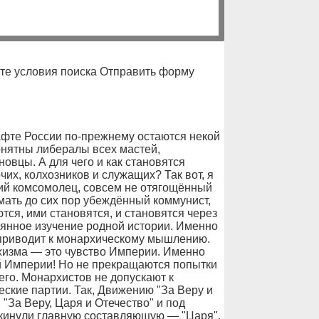
те условия поиска Отправить форму
фте России по-прежнему остаются некой
онятны либералы всех мастей,
вцы. А для чего и как становятся
х, колхозников и служащих? Так вот, я
ий комсомолец, совсем не отягощённый
 мать до сих пор убеждённый коммунист,
тся, ими становятся, и становятся через
оянное изучение родной истории. Именно
 приводит к монархическому мышлению.
хизма — это чувство Империи. Именно
 Империи! Но не прекращаются попытки
его. Монархистов не допускают к
ские партии. Так, Движению "За Веру и
 "За Веру, Царя и Отечество" и под
ыкинули главную составляющую — "Царя".