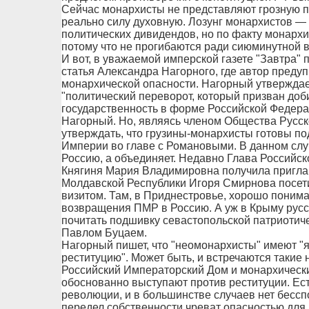
Сейчас монархисты не представляют грозную п
реально силу духовную. Лозунг монархистов — 
политических дивидендов, но по факту монархи
потому что не прогибаются ради сиюминутной 
И вот, в уважаемой имперской газете "Завтра" 
статья Александра Нагорного, где автор преду
монархической опасности. Нагорный утверждает
"политический переворот, который призван доби
государственность в форме Российской Федераци
Нагорный. Но, являясь членом Общества Русско
утверждать, что грузины-монархисты готовы п
Империи во главе с Романовыми. В данном слу
Россию, а объединяет. Недавно Глава Российс
Княгиня Мария Владимировна получила пригла
Молдавской Республики Игоря Смирнова посет
визитом. Там, в Приднестровье, хорошо понима
возвращения ПМР в Россию. А уж в Крыму русск
почитать подшивку севастопольской патриотиче
Павлом Буцаем.
Нагорный пишет, что "неомонархисты" имеют "
реституцию". Может быть, и встречаются такие
Российский Императорский Дом и монархически
обоснованно выступают против реституции. Ест
революции, и в большинстве случаев нет бесс
передел собственности чреват опасностью для 