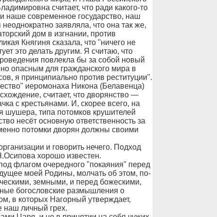
адимировна считает, что ради какого-то
ти наше современное государство, наш
неоднократно заявляла, что она так же,
аторский дом в изгнании, против
икая Княгиня сказала, что "ничего не
тует это делать другим. Я считаю, что
проведения повлекла бы за собой новый
йно опасным для гражданского мира в
ов, я принципиально против реституции".
чество" иеромонаха Никона (Белавенца)
хождение, считает, что дворянство —
чка с крестьянами. И, скорее всего, на
ая шушера, типа потомков крушителей
ство несёт основную ответственность за
именно потомки дворян должны своими
рганизации и говорить нечего. Подход
.Осипова хорошо известен.
под флагом очередного "покаяния" перед
ущее моей Родины, молчать об этом, по-
ческими, земными, и перед божескими,
льные богословские размышления о
м, в которых Нагорный утверждает,
е наш личный грех.
ами Царя, и не в принятии на себя чужих