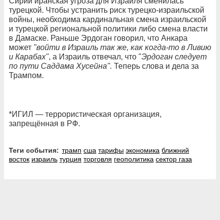
Сирии иранская угроза для Израиля сменилась
турецкой. Чтобы устранить риск турецко-израильской
войны, необходима кардинальная смена израильской
и турецкой региональной политики либо смена власти
в Дамаске. Раньше Эрдоган говорил, что Анкара
может
"войти в Израиль так же, как когда-то в Ливию
и Карабах"
, а Израиль отвечал, что "
Эрдоган следует
по пути Саддама Хусейна".
Теперь слова и дела за
Трампом.
*ИГИЛ — террористическая организация,
запрещённая в РФ.
Теги события:
трамп
сша
тарифы
экономика
ближний
восток
израиль
турция
торговля
геополитика
сектор газа