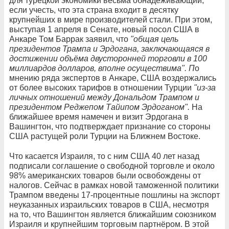
для турецкой экономики весьма обнадёживающий,
если учесть, что эта страна входит в десятку
крупнейших в мире производителей стали. При этом,
выступая 1 апреля в Сенате, новый посол США в
Анкаре Том Баррак заявил, что
"общая цель
президентов Трампа и Эрдогана, заключающаяся в
достижении объёма двусторонней торговли в 100
миллиардов долларов, вполне осуществима". П
о
мнению ряда экспертов в Анкаре, США воздержались
от более высоких тарифов в отношении Турции
"из-за
личных отношений между Дональдом Трампом и
президентом Реджепом Тайипом Эрдоганом".
На
ближайшее время намечен и визит Эрдогана в
Вашингтон, что подтверждает признание со стороны
США растущей роли Турции на Ближнем Востоке.
Что касается Израиля, то с ним США 40 лет назад
подписали соглашение о свободной торговле и около
98% американских товаров были освобождены от
налогов. Сейчас в рамках новой таможенной политики
Трампом введены 17-процентные пошлины на экспорт
неуказанных израильских товаров в США, несмотря
на то, что Вашингтон является ближайшим союзником
Израиля и крупнейшим торговым партнёром. В этой