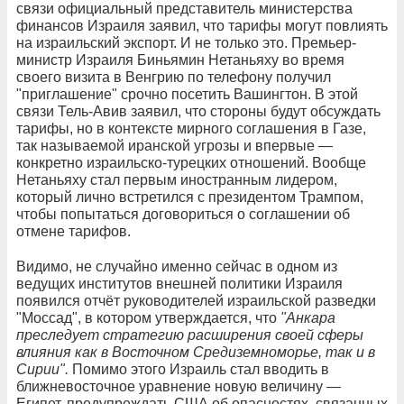
связи официальный представитель министерства
финансов Израиля заявил, что тарифы могут повлиять
на израильский экспорт. И не только это. Премьер-
министр Израиля Биньямин Нетаньяху во время
своего визита в Венгрию по телефону получил
"приглашение" срочно посетить Вашингтон. В этой
связи Тель-Авив заявил, что стороны будут обсуждать
тарифы, но в контексте мирного соглашения в Газе,
так называемой иранской угрозы и впервые —
конкретно израильско-турецких отношений. Вообще
Нетаньяху стал первым иностранным лидером,
который лично встретился с президентом Трампом,
чтобы попытаться договориться о соглашении об
отмене тарифов.
Видимо, не случайно именно сейчас в одном из
ведущих институтов внешней политики Израиля
появился отчёт руководителей израильской разведки
"Моссад", в котором утверждается, что
"Анкара
преследует стратегию расширения своей сферы
влияния как в Восточном Средиземноморье, так и в
Сирии".
Помимо этого Израиль стал вводить в
ближневосточное уравнение новую величину —
Египет, предупреждать США об опасностях, связанных