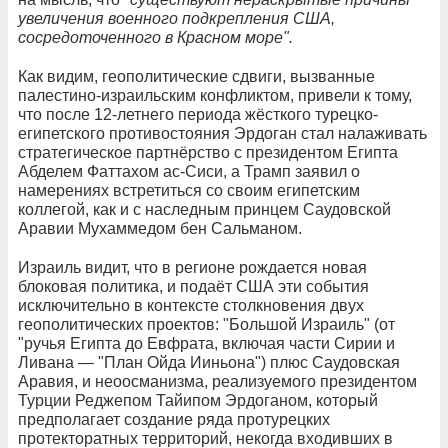
увеличения военного подкрепления США,
сосредоточенного в Красном море".
Как видим, геополитические сдвиги, вызванные
палестино-израильским конфликтом, привели к тому,
что после 12-летнего периода жёсткого турецко-
египетского противостояния Эрдоган стал налаживать
стратегическое партнёрство с президентом Египта
Абделем Фаттахом ас-Сиси, а Трамп заявил о
намерениях встретиться со своим египетским
коллегой, как и с наследным принцем Саудовской
Аравии Мухаммедом бен Сальманом.
Израиль видит, что в регионе рождается новая
блоковая политика, и подаёт США эти события
исключительно в контексте столкновения двух
геополитических проектов: "Большой Израиль" (от
"ручья Египта до Евфрата, включая части Сирии и
Ливана — "План Ойда Ииньона") плюс Саудовская
Аравия, и неоосманизма, реализуемого президентом
Турции Реджепом Тайипом Эрдоганом, который
предполагает создание ряда протурецких
протекторатных территорий, некогда входивших в