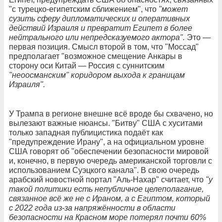
"с турецко-египетским сближением", что
"может
сузить сферу дипломатических и оперативных
действий Израиля и превратит Египет в более
нейтрального или непредсказуемого актора".
Это —
первая позиция. Смысл второй в том, что "Моссад"
предполагает "возможное смещение Анкары в
сторону оси Китай — Россия с суннитским
"неоосманским" коридором выхода к границам
Израиля".
У Трампа в регионе внешне всё вроде бы схвачено, но
вылезают важные нюансы. "Битву" США с хуситами
только западная публицистика подаёт как
"предупреждение Ирану", а на официальном уровне
США говорят об "обеспечении безопасности мировой
и, конечно, в первую очередь американской торговли с
использованием Суэцкого канала". В свою очередь
арабский новостной портал "Аль-Нахар" считает, что
"у
такой политики есть непубличное целеполагание,
связанное всё же не с Ираном, а с Египтом, который
с 2022 года из-за напряжённости в области
безопасности на Красном море потерял почти 60%