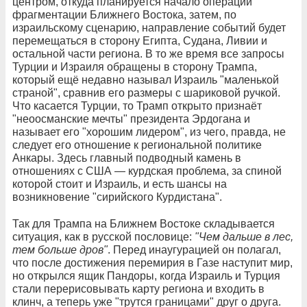
центром, откуда планируется начало операции
фрагментации Ближнего Востока, затем, по
израильскому сценарию, направление событий будет
перемещаться в сторону Египта, Судана, Ливии и
остальной части региона. В то же время все запросы
Турции и Израиля обращены в сторону Трампа,
который ещё недавно называл Израиль "маленькой
страной", сравнив его размеры с шариковой ручкой.
Что касается Турции, то Трамп открыто признаёт
"неоосманские мечты" президента Эрдогана и
называет его "хорошим лидером", из чего, правда, не
следует его отношение к региональной политике
Анкары. Здесь главный подводный камень в
отношениях с США — курдская проблема, за спиной
которой стоит и Израиль, и есть шансы на
возникновение "сирийского Курдистана".
Так для Трампа на Ближнем Востоке складывается
ситуация, как в русской пословице:
"Чем дальше в лес,
тем больше дров"
. Перед инаугурацией он полагал,
что после достижения перемирия в Газе наступит мир,
но открылся ящик Пандоры, когда Израиль и Турция
стали перерисовывать карту региона и входить в
клинч, а теперь уже "трутся границами" друг о друга.