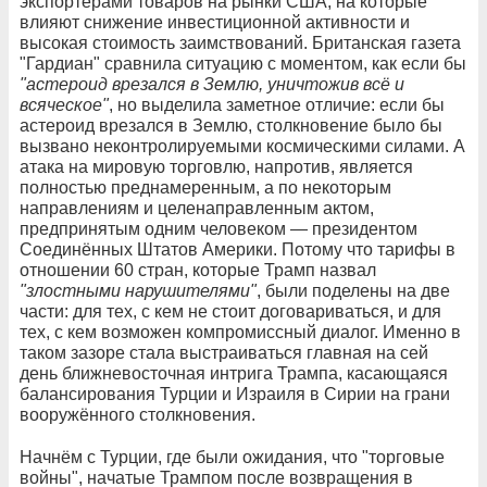
экспортёрами товаров на рынки США, на которые
влияют снижение инвестиционной активности и
высокая стоимость заимствований. Британская газета
"Гардиан" сравнила ситуацию с моментом, как если бы
"астероид врезался в Землю, уничтожив всё и
всяческое"
, но выделила заметное отличие: если бы
астероид врезался в Землю, столкновение было бы
вызвано неконтролируемыми космическими силами. А
атака на мировую торговлю, напротив, является
полностью преднамеренным, а по некоторым
направлениям и целенаправленным актом,
предпринятым одним человеком — президентом
Соединённых Штатов Америки. Потому что тарифы в
отношении 60 стран, которые Трамп назвал
"злостными нарушителями"
, были поделены на две
части: для тех, с кем не стоит договариваться, и для
тех, с кем возможен компромиссный диалог. Именно в
таком зазоре стала выстраиваться главная на сей
день ближневосточная интрига Трампа, касающаяся
балансирования Турции и Израиля в Сирии на грани
вооружённого столкновения.
Начнём с Турции, где были ожидания, что "торговые
войны", начатые Трампом после возвращения в