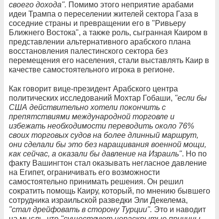
своего дохода".
Помимо этого неприятие арабами
идеи Трампа о переселении жителей сектора Газа в
соседние страны и превращении его в "Ривьеру
Ближнего Востока", а также роль, сыгранная Каиром в
представлении альтернативного арабского плана
восстановления палестинского сектора без
перемещения его населения, стали выставлять Каир в
качестве самостоятельного игрока в регионе.
Как говорит вице-президент Арабского центра
политических исследований Мохтар Гобаши,
"если бы
США действительно хотели покончить с
препятствиями международной торговле и
избежать необходимости переводить около 76%
своих торговых судов на более длинный маршрут,
они сделали бы это без наращивания военной мощи,
как сейчас, а оказали бы давление на Израиль"
. Но по
факту Вашингтон стал оказывать негласное давление
на Египет, ограничивать его возможности
самостоятельно принимать решения. Он решил
сократить помощь Каиру, который, по мнению бывшего
сотрудника израильской разведки Эли Декелема,
"стал дрейфовать в сторону Турции".
Это и наводит
на мысль, что
"существуют нераскрытые причины