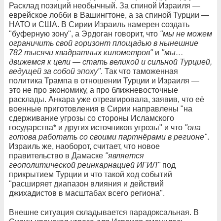
Расклад позиций необычный. За спиной Израиля —
еврейское лобби в Вашингтоне, а за спиной Турции —
НАТО и США. В Сирии Израиль намерен создать
"буферную зону", а Эрдоган говорит, что
"мы не можем
ограничить свой горизонт площадью в нынешние
782 тысячи квадратных километров"
и
"мы…
движемся к цели — стать великой и сильной Турцией,
ведущей за собой эпоху"
. Так что таможенная
политика Трампа в отношении Турции и Израиля —
это не про экономику, а про ближневосточные
расклады. Анкара уже отреагировала, заявив, что её
военные приготовления в Сирии направлены "на
сдерживание угрозы со стороны Исламского
государства* и других источников угрозы" и что
"она
готова работать со своими партнёрами в регионе"
.
Израиль же, наоборот, считает, что новое
правительство в Дамаске
"является
геополитической реинкарнацией ИГИЛ"
под
прикрытием Турции и что такой ход событий
"расширяет диапазон влияния и действий
джихадистов в масштабах всего региона".
Внешне ситуация складывается парадоксальная. В