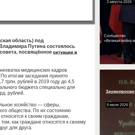
3 августа 2026
Cообщество
ская область) под
«Великая война к
 Владимира Путина состоялось
ссовета, посвящённое
ситуации в
 нехватка медицинских кадров
. По итогам заседания принято
 трлн. рублей в 2019 году до 4,5
ерального бюджета специально для
Заумопросве
рд. рублей.
льное хозяйство — сферы,
9 июля 2026
ого общества. По их состоянию
о относится к своим гражданам,
том, как граждане относятся к своему
руг для друга.