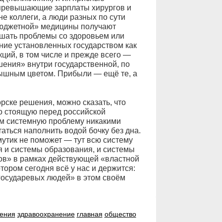
 превышающие зарплаты хирургов и
не коллеги, а люди разных по сути
бюджетной» медицины получают
решать проблемы со здоровьем или
ние установленных государством как
ций, в том числе и прежде всего —
шения» внутри государственной, по
ышным цветом. Прибыли — ещё те, а
рске решения, можно сказать, что
но стоящую перед российской
м системную проблему никакими
таться наполнить водой бочку без дна.
омутик не поможет — тут всю систему
я и системы образования, и системы
ов» в рамках действующей «властной
отором сегодня всё у нас и держится:
осударевых людей» в этом своём
ения
здравоохранение
главная
общество