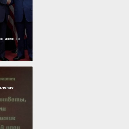
онтинентов»
тление