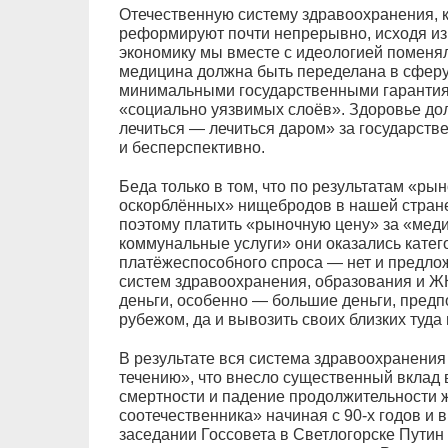
Отечественную систему здравоохранения, ка
реформируют почти непрерывно, исходя из 
экономику мы вместе с идеологией поменял
медицина должна быть переделана в сферу
минимальными государственными гарантия
«социально уязвимых слоёв». Здоровье дол
лечиться — лечиться даром» за государств
и бесперспективно.
Беда только в том, что по результатам «р
оскорблённых» нищебродов в нашей стране
поэтому платить «рыночную цену» за «мед
коммунальные услуги» они оказались катего
платёжеспособного спроса — нет и предло
систем здравоохранения, образования и ЖКХ
деньги, особенно — большие деньги, предпо
рубежом, да и вывозить своих близких туд
В результате вся система здравоохранения
течению», что внесло существенный вклад 
смертности и падение продолжительности 
соотечественника» начиная с 90-х годов и в
заседании Госсовета в Светлогорске Путин 