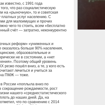
к известно, с 1991 года
того, что раз социалистическую
и на «рыночную», то и советская
 платных услуг населению. С
ми для малоимущих и прочих
жно чего-то стоить, всем «бесплатно
енный счёт — затратно, неконкурентно
ыночных реформ» «униженных и
 оказалось больше 90% населения,
ицинские, образовательные и
рически не в состоянии, а «нет
жения». Поэтому общий уровень
 резко пошёл вниз, а те, у кого есть
читают лечиться и учиться за
а на ПМЖ — тоже.
 в России «поплыла вниз по
в сокращение рождаемости, рост
жизни нашего «среднестатистического
плоть до наших дней. Да, на
отметил, что по сравнению с 2014