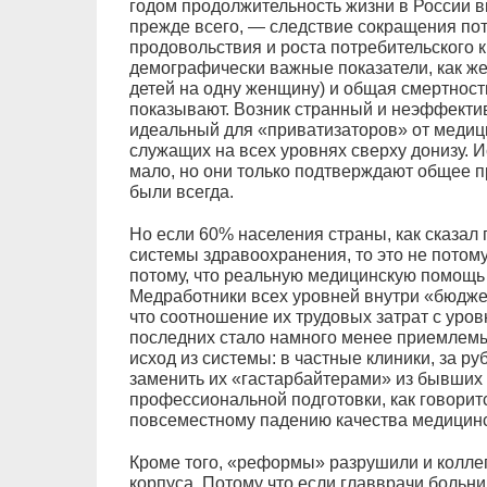
годом продолжительность жизни в России выр
прежде всего, — следствие сокращения по
продовольствия и роста потребительского к
демографически важные показатели, как же
детей на одну женщину) и общая смертност
показывают. Возник странный и неэффекти
идеальный для «приватизаторов» от медиц
служащих на всех уровнях сверху донизу. Ис
мало, но они только подтверждают общее п
были всегда.
Но если 60% населения страны, как сказал
системы здравоохранения, то это не потому
потому, что реальную медицинскую помощь 
Медработники всех уровней внутри «бюдже
что соотношение их трудовых затрат с уро
последних стало намного менее приемлемы
исход из системы: в частные клиники, за р
заменить их «гастарбайтерами» из бывших 
профессиональной подготовки, как говоритс
повсеместному падению качества медицин
Кроме того, «реформы» разрушили и колле
корпуса. Потому что если главврачи больни