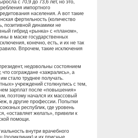
осла с 70,9 до 73,6 лет, но это,
требления импортного
редитования населения. А вот такие
нская фертильность (количество
ь, позитивной динамики не
вный гибрид «рынка» с «планом»,
ины в маске государственных
ключения, конечно, есть, и их не так
равило. Впрочем, такие исключения
 президент, недовольны состоянием
, что сограждане «зажрались», а
им стало труднее получать.
тных» учреждений столкнулись с тем,
внем зарплат после «повышения»
м, поэтому начался их массовый
убеж, в другие профессии. Попытки
союзных республик, где уровень
я, «оставляет желать», привели к
ской помощи.
гиальность внутри врачебного
ц (поликлиник) и их присные