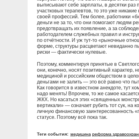
выписывают себе зарплаты, в десятки раз
участковых терапевтов, то это уже никакие 
своей профессий. Тем более, работники «
деньги не за то, что они помогают людям 
предотвращать их появление, а за соблюде
работодателем служебных правил и инструк
по отчётности. И уж тут-то «рыночные отно
форме, структуры расцветают невиданно п
риски — фактически нулевые.
Поэтому, комментируя принятые в Светлого
они, конечно, носят позитивный характер, 
медициной и российским обществом в цело
деньгами не залить — это всё равно что пы
Как говорится в известном анекдоте, тут х
надо менять! Впрочем, то же самое касаетс
ЖКХ. Но касаться этих «священных монстр
вертикали» — означает рубить тот сук, на к
личную финансовую заинтересованность «г
статусе. Поэтому всё пока так.
Теги события:
медицина
реформа здравоохран