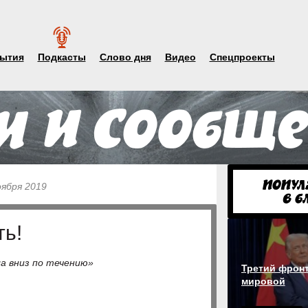
ытия
Подкасты
Слово дня
Видео
Спецпроекты
оября 2019
ть!
ла вниз по течению»
Третий фронт
мировой