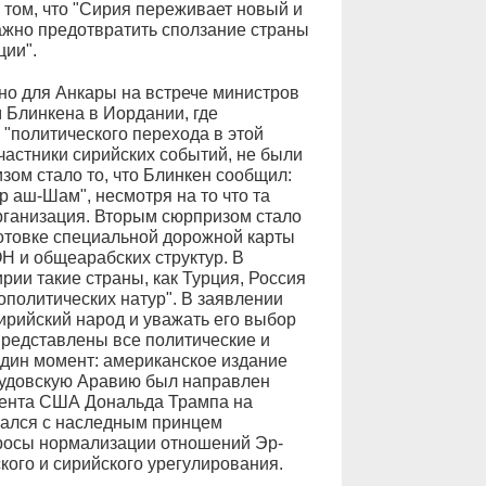
 том, что "Сирия переживает новый и
важно предотвратить сползание страны
ции".
о для Анкары на встрече министров
 Блинкена в Иордании, где
 "политического перехода в этой
участники сирийских событий, не были
зом стало то, что Блинкен сообщил:
 аш-Шам", несмотря на то что та
рганизация. Вторым сюрпризом стало
отовке специальной дорожной карты
Н и общеарабских структур. В
рии такие страны, как Турция, Россия
еополитических натур". В заявлении
ирийский народ и уважать его выбор
представлены все политические и
один момент: американское издание
аудовскую Аравию был направлен
дента США Дональда Трампа на
чался с наследным принцем
росы нормализации отношений Эр-
кого и сирийского урегулирования.