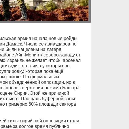
ильская армия начала новые рейды
ии Дамаск. Число её авиаударов по
ни были нацелены на лагеря,
айоне Айн-Менин к северо-западу от
ак: Израиль не желает, чтобы арсенал
джихадистов, к числу которых он
руппировку, которая пока ещё
ком списке. По формальным
емой объединённой оппозиции, но в
сты после свержения режима Башара
 сцене Сирии. Этой же причиной
ких высот. Площадь буферной зоны
нтно примерно 60% площади сектора
ей силы сирийской оппозиции стали
ервые за долгое время публично