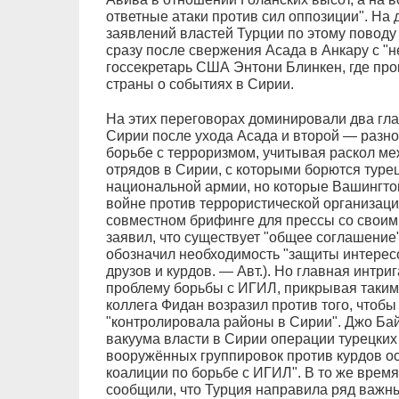
ответные атаки против сил оппозиции". Н
заявлений властей Турции по этому поводу 
сразу после свержения Асада в Анкару с "
госсекретарь США Энтони Блинкен, где про
страны о событиях в Сирии.
На этих переговорах доминировали два гл
Сирии после ухода Асада и второй — разн
борьбе с терроризмом, учитывая раскол ме
отрядов в Сирии, с которыми борются туре
национальной армии, но которые Вашингто
войне против террористической организаци
совместном брифинге для прессы со своим
заявил, что существует "общее соглашение"
обозначил необходимость "защиты интересо
друзов и курдов. — Авт.). Но главная интри
проблему борьбы с ИГИЛ, прикрывая таким 
коллега Фидан возразил против того, чтоб
"контролировала районы в Сирии". Джо Бай
вакуума власти в Сирии операции турецких
вооружённых группировок против курдов о
коалиции по борьбе с ИГИЛ". В то же врем
сообщили, что Турция направила ряд важ