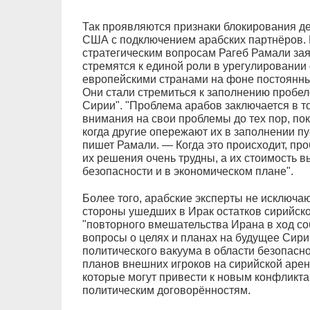
Так проявляются признаки блокирования де
США с подключением арабских партнёров. В
стратегическим вопросам Рагеб Рамали зая
стремятся к единой роли в урегулировании 
европейскими странами на фоне постоянных
Они стали стремиться к заполнению пробел
Сирии". "Проблема арабов заключается в то
внимания на свои проблемы до тех пор, пок
когда другие опережают их в заполнении п
пишет Рамали. — Когда это происходит, пр
их решения очень трудны, а их стоимость в
безопасности и в экономическом плане".
Более того, арабские эксперты не исключа
стороны ушедших в Ирак остатков сирийско
"повторного вмешательства Ирана в ход с
вопросы о целях и планах на будущее Сири
политического вакуума в области безопасно
планов внешних игроков на сирийской арен
которые могут привести к новым конфликта
политическим договорённостям.