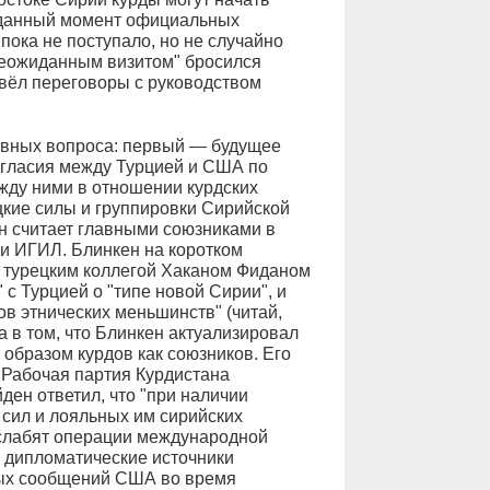
а данный момент официальных
пока не поступало, но не случайно
неожиданным визитом" бросился
вёл переговоры с руководством
авных вопроса: первый — будущее
огласия между Турцией и США по
жду ними в отношении курдских
цкие силы и группировки Сирийской
н считает главными союзниками в
и ИГИЛ. Блинкен на коротком
 турецким коллегой Хаканом Фиданом
 с Турцией о "типе новой Сирии", и
в этнических меньшинств" (читай,
га в том, что Блинкен актуализировал
образом курдов как союзников. Его
ы Рабочая партия Курдистана
ден ответил, что "при наличии
 сил и лояльных им сирийских
слабят операции международной
я дипломатические источники
ных сообщений США во время