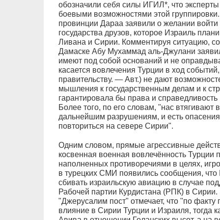
обозначили себя силы ИГИЛ*, что эксперт
боевыми возможностями этой группировки.
провинции Дараа заявили о желании войти в
государства друзов, которое Израиль плани
Ливана и Сирии. Комментируя ситуацию, с
Дамаске Абу Мухаммад аль-Джулани заявил
имеют под собой оснований и не оправдыв
касается вовлечения Турции в ход событий,
правительству. — Авт.) не дают возможнос
мышления к государственным делам и к стр
гарантировала бы права и справедливость 
Более того, по его словам, "нас втягивают 
дальнейшим разрушениям, и есть опасения
повториться на севере Сирии".
Одним словом, прямые агрессивные действ
косвенная военная вовлечённость Турции 
наполненных противоречиями в целях, игро
в турецких СМИ появились сообщения, что 
сбивать израильскую авиацию в случае под
Рабочей партии Курдистана (РПК) в Сирии. 
"Джерусалим пост" отмечает, что "по факт
влияние в Сирии Турции и Израиля, тогда к
Авива в отношении Голанских высот, а на в