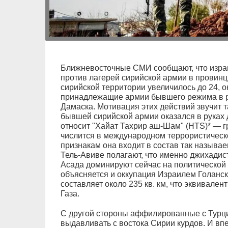
Ближневосточные СМИ сообщают, что изра
против лагерей сирийской армии в провинц
сирийской территории увеличилось до 24, о
принадлежащие армии бывшего режима в р
Дамаска. Мотивация этих действий звучит т
бывшей сирийской армии оказался в руках 
относит "Хайат Тахрир аш-Шам" (HTS)* — г
числится в международном террористичес
признакам она входит в состав так называ
Тель-Авиве полагают, что именно джихади
Асада доминируют сейчас на политической
объясняется и оккупация Израилем Голанс
составляет около 235 кв. км, что эквивале
Газа.
С другой стороны аффилированные с Турци
выдавливать с востока Сирии курдов. И вп