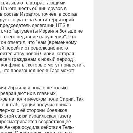
ы связывают с возрастающими
 На юге шесть общин друзов в
 состав Израиля, точнее, в состав
рует создать на части территорий
опредседатель делегации HTS в
, что "аргументы Израиля больше не
ают его недавние нарушения". Что
 он отметил, что "нам (временному
тей перейти от революционного
оительству новой Сирии, которая
всем гражданам в новый период".
в конфликты, которые могут привести к
, что произошедшее в Газе может
ия Израиля и пока ещё только
превращают их в главных,
ков на политическом поле Сирии. Так,
Генштаб Турции получил приказ
держки с её стороны боевиков
В этой связи израильская газета
у просматривается возрастающее
ак Анкара осудила действия Тель-
остоке Сирии курды могут начать