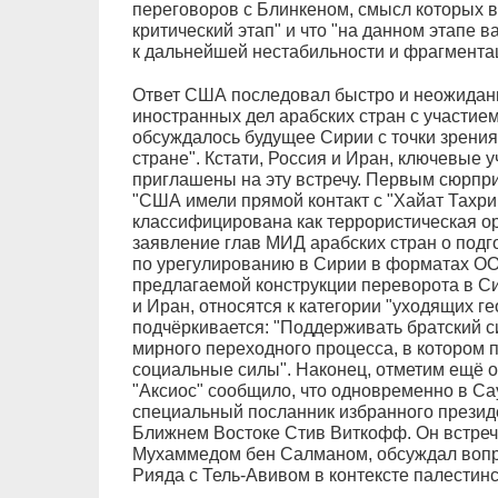
переговоров с Блинкеном, смысл которых в
критический этап" и что "на данном этапе 
к дальнейшей нестабильности и фрагмента
Ответ США последовал быстро и неожиданн
иностранных дел арабских стран с участием
обсуждалось будущее Сирии с точки зрения
стране". Кстати, Россия и Иран, ключевые 
приглашены на эту встречу. Первым сюрпри
"США имели прямой контакт с "Хайат Тахрир
классифицирована как террористическая о
заявление глав МИД арабских стран о подг
по урегулированию в Сирии в форматах ОО
предлагаемой конструкции переворота в Си
и Иран, относятся к категории "уходящих г
подчёркивается: "Поддерживать братский с
мирного переходного процесса, в котором 
социальные силы". Наконец, отметим ещё 
"Аксиос" сообщило, что одновременно в С
специальный посланник избранного прези
Ближнем Востоке Стив Виткофф. Он встре
Мухаммедом бен Салманом, обсуждал воп
Рияда с Тель-Авивом в контексте палестинс