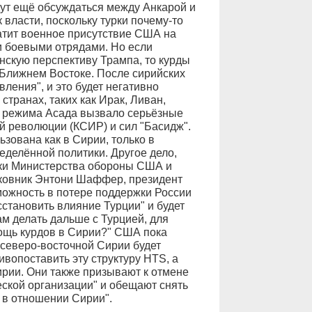
дут ещё обсуждаться между Анкарой и
власти, поскольку турки почему-то
атит военное присутствие США на
и боевыми отрядами. Но если
нскую перспективу Трампа, то курды
 Ближнем Востоке. После сирийских
ления", и это будет негативно
странах, таких как Ирак, Ливан,
е режима Асада вызвало серьёзные
й революции (КСИР) и сил "Басидж".
ьзована как в Сирии, только в
еделённой политики. Другое дело,
дки Министерства обороны США и
ковник Энтони Шаффер, президент
можность в потере поддержки России
становить влияние Турции" и будет
ам делать дальше с Турцией, для
ощь курдов в Сирии?" США пока
 северо-восточной Сирии будет
вопоставить эту структуру HTS, а
рии. Они также призывают к отмене
еской организации" и обещают снять
 в отношении Сирии".