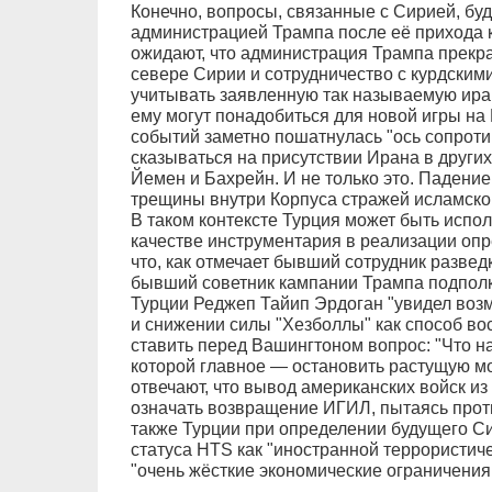
Конечно, вопросы, связанные с Сирией, бу
администрацией Трампа после её прихода к 
ожидают, что администрация Трампа прекр
севере Сирии и сотрудничество с курдским
учитывать заявленную так называемую ира
ему могут понадобиться для новой игры на
событий заметно пошатнулась "ось сопротив
сказываться на присутствии Ирана в других 
Йемен и Бахрейн. И не только это. Падени
трещины внутри Корпуса стражей исламско
В таком контексте Турция может быть испол
качестве инструментария в реализации опр
что, как отмечает бывший сотрудник разве
бывший советник кампании Трампа подпол
Турции Реджеп Тайип Эрдоган "увидел воз
и снижении силы "Хезболлы" как способ вос
ставить перед Вашингтоном вопрос: "Что н
которой главное — остановить растущую м
отвечают, что вывод американских войск из
означать возвращение ИГИЛ, пытаясь проти
также Турции при определении будущего Си
статуса HTS как "иностранной террористич
"очень жёсткие экономические ограничения