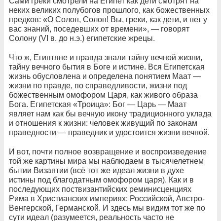
Сами греки смотрели на Египет как дети смотрят на
неких великих полубогов прошлого, как божественных
предков: «О Солон, Солон! Вы, греки, как дети, и нет у
вас знаний, поседевших от времени», — говорят
Солону (VI в. до н.э.) египетские жрецы.
Что ж, Египтяне и правда знали тайну вечной жизни,
тайну вечного бытия в Боге и истине. Вся Египетская
жизнь обусловлена и определена понятием Маат —
жизни по правде, по справедливости, жизни под
божественным омофором Царя, как живого образа
Бога. Египетская «Троица»: Бог — Царь — Маат
являет нам как бы вечную икону традиционного уклада
и отношения к жизни: человек живущий по законам
праведности — праведник и удостоится жизни вечной.
И вот, почти полное возвращение и воспроизведение
той же картины мира мы наблюдаем в тысячелетнем
бытии Византии (всё тот же идеал жизни в духе
истины под благодатным омофором царя). Как и в
последующих поствизантийских реминисценциях
Рима в Христианских империях: Российской, Австро-
Венгерской, Германской. И здесь мы видим тот же по
сути идеал (разумеется, реальность часто не