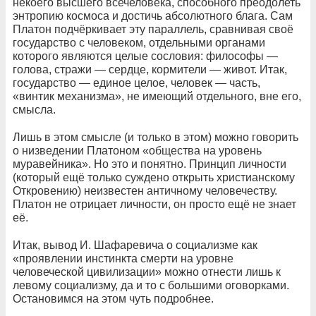
некоего высшего всечеловека, способного преодолеть
энтропию космоса и достичь абсолютного блага. Сам
Платон подчёркивает эту параллель, сравнивая своё
государство с человеком, отдельными органами
которого являются целые сословия: философы —
голова, стражи — сердце, кормители — живот. Итак,
государство — единое целое, человек — часть,
«винтик механизма», не имеющий отдельного, вне его,
смысла.
Лишь в этом смысле (и только в этом) можно говорить
о низведении Платоном «общества на уровень
муравейника». Но это и понятно. Принцип личности
(который ещё только суждено открыть христианскому
Откровению) неизвестен античному человечеству.
Платон не отрицает личности, он просто ещё не знает
её.
Итак, вывод И. Шафаревича о социализме как
«проявлении инстинкта смерти на уровне
человеческой цивилизации» можно отнести лишь к
левому социализму, да и то с большими оговорками.
Остановимся на этом чуть подробнее.