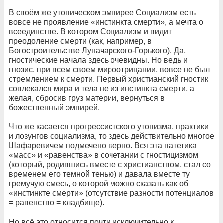
В своём же утопическом эмпирее Социализм есть
вовсе не проявление «инстинкта смерти», а мечта о
всеединстве. В котором Социализм и видит
преодоление смерти (как, например, в
Богостроительстве Луначарского-Горького). Да,
гностические начала здесь очевидны. Но ведь и
гнозис, при всем своем мироотрицании, вовсе не был
стремлением к смерти. Первый христианский гностик
совлекался мира и тела не из инстинкта смерти, а
желая, сбросив груз материи, вернуться в
божественный эмпирей.
Что же касается прогрессистского утопизма, практики
и лозунгов социализма, то здесь действительно многое
Шафаревичем подмечено верно. Вся эта патетика
«масс» и «равенства» в сочетании с гностицизмом
(который, родившись вместе с христианством, стал со
временем его темной тенью) и давала вместе ту
гремучую смесь, о которой можно сказать как об
«инстинкте смерти» (отсутствие разности потенциалов
= равенство = кладбище).
Но всё это относится почти исключительно к