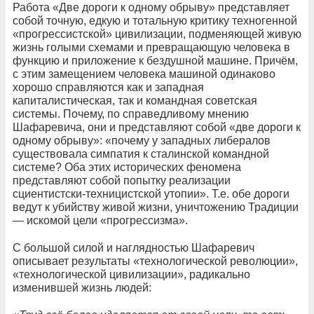
Работа «Две дороги к одному обрыву» представляет
собой точную, едкую и тотальную критику техногенной
«прогрессистской» цивилизации, подменяющей живую
жизнь голыми схемами и превращающую человека в
функцию и приложение к бездушной машине. Причём,
с этим замещением человека машиной одинаково
хорошо справляются как и западная
капиталистическая, так и командная советская
системы. Почему, по справедливому мнению
Шафаревича, они и представляют собой «две дороги к
одному обрыву»: «почему у западных либералов
существовала симпатия к сталинской командной
системе? Оба этих исторических феномена
представляют собой попытку реализации
сциентистски-техницистской утопии». Т.е. обе дороги
ведут к убийству живой жизни, уничтожению Традиции
— искомой цели «прогрессизма».
С большой силой и наглядностью Шафаревич
описывает результаты «технологической революции»,
«технологической цивилизации», радикально
изменившей жизнь людей: