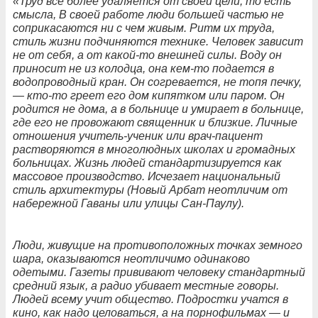
«Труд всё более удаляется от своей цели, то есть
смысла, В своей работе люди большей частью не
соприкасаются ни с чем живым. Ритм их труда,
стиль жизни подчиняются технике. Человек зависит
не от себя, а от какой-то внешней силы. Воду он
приносит не из колодца, она кем-то подается в
водопроводный кран. Он согревается, не топя печку,
— кто-то греет его дом кипятком или паром. Он
родится не дома, а в больнице и умирает в больнице,
где его не провожают священник и близкие. Личные
отношения учитель-ученик или врач-пациент
растворяются в многолюдных школах и громадных
больницах. Жизнь людей стандартизируется как
массовое производство. Исчезает национальный
стиль архитектуры (Новый Арбат неотличим от
набережной Гаваны или улицы Сан-Паулу).
Люди, живущие на противоположных точках земного
шара, оказываются неотличимо одинаково
одетыми. Газеты прививают человеку стандартный
средний язык, а радио убивает местные говоры.
Людей всему учит общество. Подростки учатся в
кино, как надо целоваться, а на порнофильмах — и