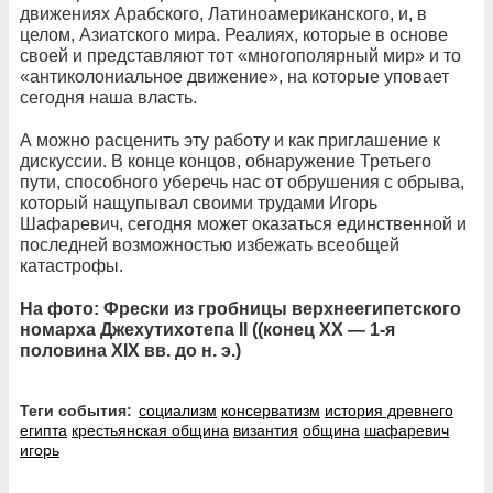
движениях Арабского, Латиноамериканского, и, в
целом, Азиатского мира. Реалиях, которые в основе
своей и представляют тот «многополярный мир» и то
«антиколониальное движение», на которые уповает
сегодня наша власть.
А можно расценить эту работу и как приглашение к
дискуссии. В конце концов, обнаружение Третьего
пути, способного уберечь нас от обрушения с обрыва,
который нащупывал своими трудами Игорь
Шафаревич, сегодня может оказаться единственной и
последней возможностью избежать всеобщей
катастрофы.
На фото: Фрески из гробницы верхнеегипетского
номарха Джехутихотепа II ((конец XX — 1-я
половина XIX вв. до н. э.)
Теги события:
социализм
консерватизм
история древнего
египта
крестьянская община
византия
община
шафаревич
игорь