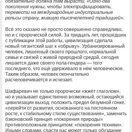
обязательно должна там вырасти. «Одно-два
поколения нужны, чтобы электрифицировать,
перевести на международные индустриальные
рельсы страну, жившую тысячелетней традицией».
Всё это сказано не просто совершенно справедливо,
но и с пророческой силой. За тридцать лет, прошедших
с публикации этой работы, цивилизация сделала
новый гигантский шаг к «обрыву». Урбанизированный
человек, лишенный своего прошлого, нормальной
семьи и связей с живой природной средой, сегодня
лишается даже своего пола-гендера — того
последнего, что ещё удерживало в нём человеческое.
Таким образом, человек окончательно
расчеловечивается и исчезает.
Шафаревич не только пророчески «жжёт глаголом»,
но и указывает единственно возможный, остающийся
цивилизации выход: положить предел безумной гонке,
«перейти от развития, основанного на постоянном
росте, к стабильному стилю существования», заменить
бэконовский принцип «покорения природы»
противоположным принципом: «покорения техники».
Иными словами, спасти нас может только обуздание