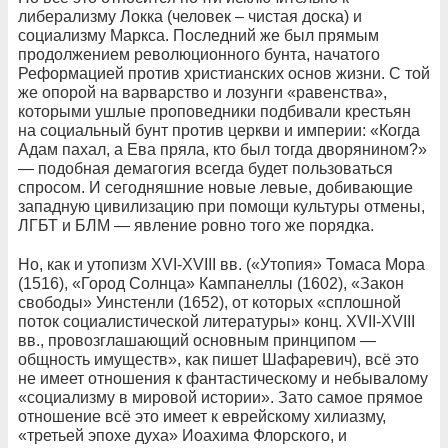
либерализму Локка (человек – чистая доска) и
социализму Маркса. Последний же был прямым
продолжением революционного бунта, начатого
Реформацией против христианских основ жизни. С той
же опорой на варварство и лозунги «равенства»,
которыми ушлые проповедники подбивали крестьян
на социальный бунт против церкви и империи: «Когда
Адам пахал, а Ева пряла, кто был тогда дворянином?»
— подобная демагогия всегда будет пользоваться
спросом. И сегодняшние новые левые, добивающие
западную цивилизацию при помощи культуры отмены,
ЛГБТ и БЛМ — явление ровно того же порядка.
Но, как и утопизм XVI-XVIII вв. («Утопия» Томаса Мора
(1516), «Город Солнца» Кампанеллы (1602), «Закон
свободы» Уинстенли (1652), от которых «сплошной
поток социалистической литературы» конц. XVII-XVIII
вв., провозглашающий основным принципом —
общность имуществ», как пишет Шафаревич), всё это
не имеет отношения к фантастическому и небывалому
«социализму в мировой истории». Зато самое прямое
отношение всё это имеет к еврейскому хилиазму,
«третьей эпохе духа» Иоахима Флорского, и