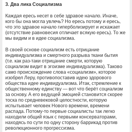
3. Два лика Социализма
Каждая ересь несет в себе здравое начало. Иначе,
кого бы она могла увлечь? Но ересь потому и ересь,
что это здравое начало гиперболизирует и искажает
(отсутствие равновесия отличает всякую ересь). То же
мы видим и в идее социализма.
В своей основе социализм есть отрицание
индивидуализма и смертного разрыва ткани бытия
(т.е. как раз-таки отрицание смерти, которую
социализм видит в эгоизме индивидуализма). Таково
само происхождение слова «социализм», которое
изобрел Леру, противопоставив идею здорового
общества идее индивидуализма. Итак, стремление к
общественному единству — вот что берёт социализм
за основу. А его ведущей эмоцией становится скорее
тоска по средневековой целостности, которую
испытывает человек Нового времени, времени
распада. Потому-то первые социалисты так легко
находили общий язык с первыми консерваторами,
находясь по сути по одну сторону баррикад против
революционного прогрессизма.