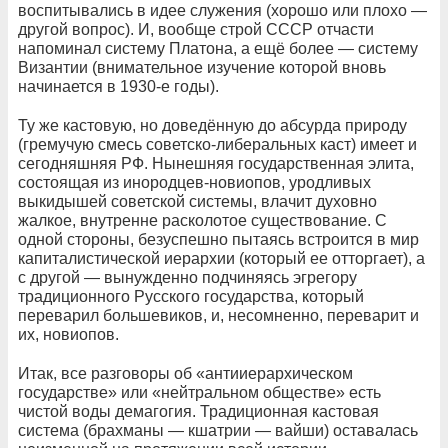
воспитывались в идее служения (хорошо или плохо —
другой вопрос). И, вообще строй СССР отчасти
напоминал систему Платона, а ещё более — систему
Византии (внимательное изучение которой вновь
начинается в 1930-е годы).
Ту же кастовую, но доведённую до абсурда природу
(гремучую смесь советско-либеральных каст) имеет и
сегодняшняя РФ. Нынешняя государственная элита,
состоящая из инородцев-новиопов, уродливых
выкидышей советской системы, влачит духовно
жалкое, внутренне расколотое существование. С
одной стороны, безуспешно пытаясь встроится в мир
капиталистической иерархии (который ее отторгает), а
с другой — вынужденно подчиняясь эгрегору
традиционного Русского государства, который
переварил большевиков, и, несомненно, переварит и
их, новиопов.
Итак, все разговоры об «антииерархическом
государстве» или «нейтральном обществе» есть
чистой воды демагогия. Традиционная кастовая
система (брахманы — кшатрии — вайши) оставалась