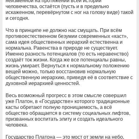
неизменной на протяжении всей истории
человечества, остаётся (пусть и в предельно
искаженном, перевёрнутом с ног на голову виде) такой
и сегодня.
Что в принципе не должно нас смущать. При всём
противоестественном безумии современных «каст»,
сама идея общественных иерархий естественна и
нормальна. Равенства в природе не существует.
Именно разность потенциалов (то есть неравенство)
создаёт ток жизни. Когда же все потенциалы равны,
жизнь умирает. Вернуться к нормальному положению
вещей можно, только восстановив нормальную
общественную иерархию, приведя её в соответствие с
духовной иерархией ценностей.
Весь возможный прогресс в этом смысле совершил
уже Платон, в «Государстве» которого традиционные
касты обретают полную проницаемость, а всё
общество обращается в систему социальных лифтов,
призванных воспитать элиту и создать идеального
человека.
Государство Платона — это мост от земли на небо,