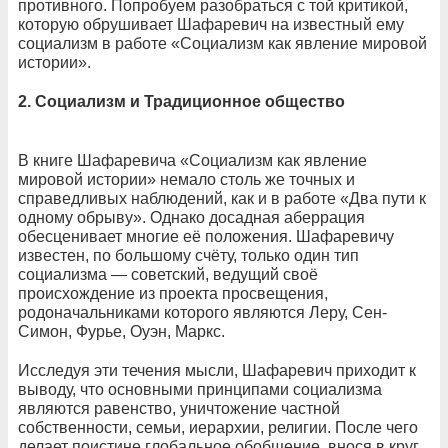
противного. Попробуем разобраться с той критикой,
которую обрушивает Шафаревич на известный ему
социализм в работе «Социализм как явление мировой
истории».
2. Социализм и Традиционное общество
В книге Шафаревича «Социализм как явление
мировой истории» немало столь же точных и
справедливых наблюдений, как и в работе «Два пути к
одному обрыву». Однако досадная аберрация
обесценивает многие её положения. Шафаревичу
известен, по большому счёту, только один тип
социализма — советский, ведущий своё
происхождение из проекта просвещения,
родоначальниками которого являются Леру, Сен-
Симон, Фурье, Оуэн, Маркс.
Исследуя эти течения мысли, Шафаревич приходит к
выводу, что основными принципами социализма
являются равенство, уничтожение частной
собственности, семьи, иерархии, религии. После чего
делает поистине глобальное обобщение, внося в круг