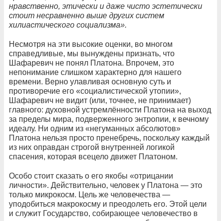
нравственно, этически и даже чисто эстетически
стоит несравненно выше других систем
хилиастического социализма».
Несмотря на эти высокие оценки, во многом
справедливые, мы вынуждены признать, что
Шафаревич не понял Платона. Впрочем, это
непонимание слишком характерно для нашего
времени. Верно улавливая основную суть и
противоречие его «социалистической утопии»,
Шафаревич не видит (или, точнее, не принимает)
главного: духовной устремлённости Платона на выход
за пределы мира, подверженного энтропии, к вечному
идеалу. Ни одним из «негуманных абсолютов»
Платона нельзя просто пренебречь, поскольку каждый
из них оправдан строгой внутренней логикой
спасения, которая всецело движет Платоном.
Особо стоит сказать о его якобы «отрицании
личности». Действительно, человек у Платона — это
только микрокосм. Цель же человечества —
уподобиться макрокосму и преодолеть его. Этой цели
и служит Государство, собирающее человечество в