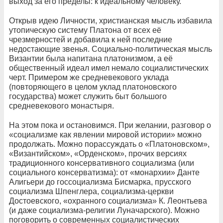
выход за его пределы: к идеальному человеку.
Открыв идею Личности, христианская мысль избавила
утопическую систему Платона от всех её
чрезмерностей и добавила к ней последние
недостающие звенья. Социально-политическая мысль
Византии была напитана платонизмом, а её
общественный идеал имел немало социалистических
черт. Примером же средневекового уклада
(повторяющего в целом уклад платоновского
государства) может служить быт большого
средневекового монастыря.
На этом пока и остановимся. При желании, разговор о
«социализме как явлении мировой истории» можно
продолжать. Можно порассуждать о «Платоновском»,
«Византийском», «Орденском», прочих версиях
традиционного консервативного социализма (или
социального консерватизма): от «монархии» Данте
Алигьери до госсоциализма Бисмарка, прусского
социализма Шпенглера, социализма-церкви
Достоевского, «охранного социализма» К. Леонтьева
(и даже социализма-религии Луначарского). Можно
поговорить о современных социалистических