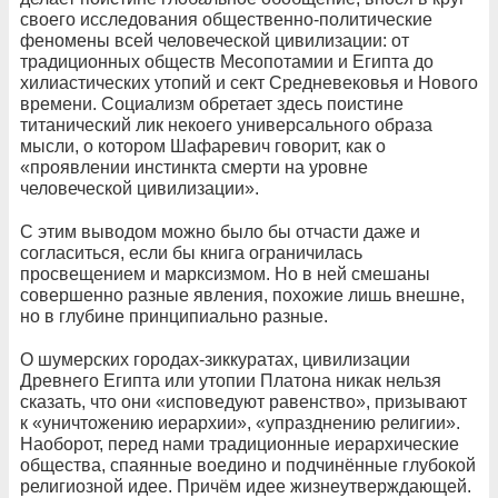
своего исследования общественно-политические
феномены всей человеческой цивилизации: от
традиционных обществ Месопотамии и Египта до
хилиастических утопий и сект Средневековья и Нового
времени. Социализм обретает здесь поистине
титанический лик некоего универсального образа
мысли, о котором Шафаревич говорит, как о
«проявлении инстинкта смерти на уровне
человеческой цивилизации».
С этим выводом можно было бы отчасти даже и
согласиться, если бы книга ограничилась
просвещением и марксизмом. Но в ней смешаны
совершенно разные явления, похожие лишь внешне,
но в глубине принципиально разные.
О шумерских городах-зиккуратах, цивилизации
Древнего Египта или утопии Платона никак нельзя
сказать, что они «исповедуют равенство», призывают
к «уничтожению иерархии», «упразднению религии».
Наоборот, перед нами традиционные иерархические
общества, спаянные воедино и подчинённые глубокой
религиозной идее. Причём идее жизнеутверждающей.