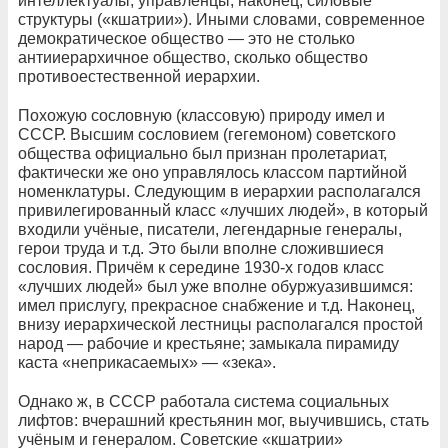
интеллектуалы, управленцы, наконец, силовые
структуры («кшатрии»). Иными словами, современное
демократическое общество — это не столько
антииерархичное общество, сколько общество
противоестественной иерархии.
Похожую сословную (классовую) природу имел и
СССР. Высшим сословием (гегемоном) советского
общества официально был признан пролетариат,
фактически же оно управлялось классом партийной
номенклатуры. Следующим в иерархии располагался
привилегированный класс «лучших людей», в который
входили учёные, писатели, легендарные генералы,
герои труда и т.д. Это были вполне сложившиеся
сословия. Причём к середине 1930-х годов класс
«лучших людей» был уже вполне обуржуазившимся:
имел прислугу, прекрасное снабжение и т.д. Наконец,
внизу иерархической лестницы располагался простой
народ — рабочие и крестьяне; замыкала пирамиду
каста «неприкасаемых» — «зека».
Однако ж, в СССР работала система социальных
лифтов: вчерашний крестьянин мог, выучившись, стать
учёным и генералом. Советские «кшатрии»