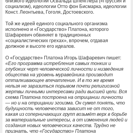
близкого идеологии Освальда Шпенглера («Пруссия и
социализм), идеологии Отто фон Бисмарка, идеологии
Конст. Леонтьева, Гоголя, Достоевского.
Той же идеей единого социального организма
исполнено и «Государство» Платона, которого
Шафаревич обвиняет в традиционных
«социалистических грехах», впрочем, отдавая
должное и высоте его идеалов.
О «Государстве» Платона Игорь Шафаревич пишет:
«Его программа истребления самых тонких и
глубоких черт человеческой личности и низведения
общества на уровень муравейника производит
отталкивающее впечатление. И в то же время
нельзя не заразиться порывом почти религиозной
жертвы личными интересами ради высшей цели. Вся
схема Платона построена на отрицании личности
— но и на отрицании эгоизма. Он сумел понять, что
будущность человечества зависит не от того,
какая из соперничающих групп возьмёт верх в борьбе
за материальные интересы, а от изменения людей и
создания новых человеческих качеств. Трудно не
признать, что «Государство» Платона