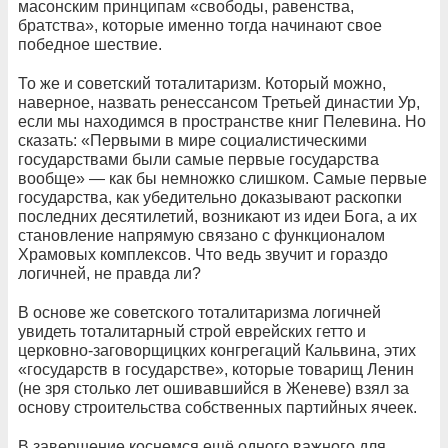
масонским принципам «свободы, равенства,
братства», которые именно тогда начинают свое
победное шествие.
То же и советский тоталитаризм. Который можно,
наверное, назвать ренессансом Третьей династии Ур,
если мы находимся в пространстве книг Пелевина. Но
сказать: «Первыми в мире социалистическими
государствами были самые первые государства
вообще» — как бы немножко слишком. Самые первые
государства, как убедительно доказывают раскопки
последних десятилетий, возникают из идеи Бога, а их
становление напрямую связано с функционалом
Храмовых комплексов. Что ведь звучит и гораздо
логичней, не правда ли?
В основе же советского тоталитаризма логичней
увидеть тоталитарный строй еврейских гетто и
церковно-заговорщицких конгрегаций Кальвина, этих
«государств в государстве», которые товарищ Ленин
(не зря столько лет ошивавшийся в Женеве) взял за
основу строительства собственных партийных ячеек.
В завершение коснемся ещё одного важного для