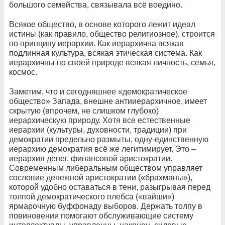
большого семейства, связывала всё воедино.
Всякое общество, в основе которого лежит идеал
истины (как правило, общество религиозное), строится
по принципу иерархии. Как иерархична всякая
подлинная культура, всякая этическая система. Как
иерархичны по своей природе всякая личность, семья,
космос.
Заметим, что и сегодняшнее «демократическое
общество» Запада, внешне антииерархичное, имеет
скрытую (впрочем, не слишком глубоко)
иерархическую природу. Хотя все естественные
иерархии (культуры, духовности, традиции) при
демократии предельно размыты, одну-единственную
иерархию демократия всё же легитимирует. Это –
иерархия денег, финансовой аристократии.
Современным либеральным обществом управляет
сословие денежной аристократии («брахманы»),
которой удобно оставаться в тени, разыгрывая перед
толпой демократического плебса («вайши»)
ярмарочную буффонаду выборов. Держать толпу в
повиновении помогают обслуживающие систему