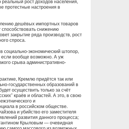
 реальный рост доходов населения,
ные протестные настроения в
явлению дешёвых импортных товаров
т способствовать снижению
овет закрытие ряда производств, рост
ого спроса.
 в социально-экономический штопор,
, если вообще возможно. А уж
акого срыва административно-
рактике, Кремлю придётся так или
льно-государственных образований в
удет осуществить только за счёт
ких" краёв и областей. А это, в свою
ежэтнического и
циала в российском обществе.
айзова и убийство его заместителя
влений развития данного процесса;
нстантином Крыловым — очевидная
тию самого массового из возможных