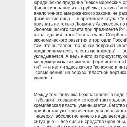
юридическое придание "некоммерческим о
финансирование из-за рубежа, статуса "ино
аналогичного американского закона, не расп
физические лица — в противном случае "и
признать не только Людмилу Алексееву, но
Экономического совета при президенте РФ, 
на заседании этого Совета главы Сбербан
экономического развития и торговли Росс
том, что он теперь "по ночам подрабатывает
предпринимателя, то есть менеджера" — во
укладывается. А ведь никто из присутству
менеджером каких именно фирм является 
ли? — и нет ли здесь какого "конфликта ин
"совмещения" на верхах "властной вертикал
удивляют.
Между тем "подушка безопасности" в виде 
"кубышки", созданием которой так гордилас
кремлёвская власть, уменьшается, бегство 
приобретая уже критические для реального
"наверху" абсолютно ничего не делается для
ситуацию — все силы и средства брошены, 
гаек". Но гайки можно закручивать только