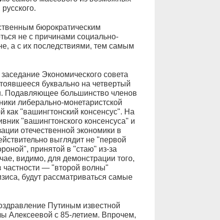
 русского.
обственным бюрократическим
ться не с причинами социально-
е, а с их последствиями, тем самым
 заседание Экономического совета
стоявшееся буквально на четвертый
ии. Подавляющее большинство членов
нники либерально-монетаристской
й как "вашингтонский консенсус". На
ивник "вашингтонского консенсуса" и
ации отечественной экономики в
ействительно выглядит не "первой
роной", принятой в "стаю" из-за
чае, видимо, для демонстрации того,
в частности — "второй волны"
зиса, будут рассматриваться самые
оздравление Путиным известной
 Алексеевой с 85-летием. Впрочем,