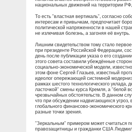
национальных движений на территории РФ,
То есть "властная вертикаль", согласно с
интересам и привычкам, предпочитает боро
политической напряженности в нашей стран
не излечивая болезнь, а загоняя её внутрь.
Лишним свидетельством тому стало первое
при президенте Российской Федерации, со
день после публикации указа о его создан
этого совета составили убеждённые сторо
социально-экономической модели, известно
этом фоне Сергей Глазьев, известный прот
идеолог опережающей системной модерниз
рамках шестого технологического уклада, д
ласточкой" смены курса Кремля, а "белой во
чрезвычайных обстоятельств. В данном слу
что при обсуждении надвигающихся угроз, 
глобального финансово-экономического кри
разные точки зрения.
"Зеркальным" примером может считаться п
правозащитницы и гражданки США Людмилы