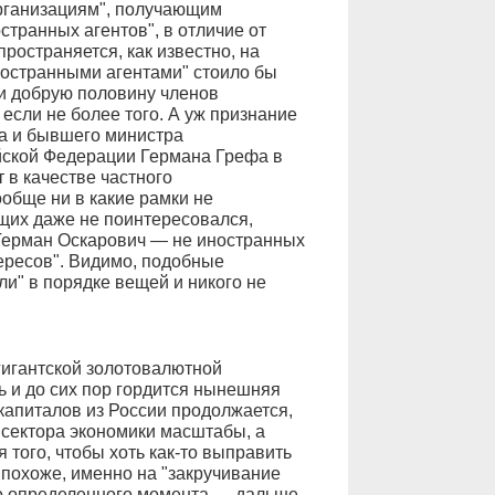
рганизациям", получающим
странных агентов", в отличие от
ространяется, как известно, на
ностранными агентами" стоило бы
 и добрую половину членов
если не более того. А уж признание
ка и бывшего министра
ийской Федерации Германа Грефа в
 в качестве частного
обще ни в какие рамки не
ющих даже не поинтересовался,
Герман Оскарович — не иностранных
тересов". Видимо, подобные
и" в порядке вещей и никого не
гигантской золотовалютной
ь и до сих пор гордится нынешняя
капиталов из России продолжается,
 сектора экономики масштабы, а
 того, чтобы хоть как-то выправить
похоже, именно на "закручивание
 до определенного момента — дальше