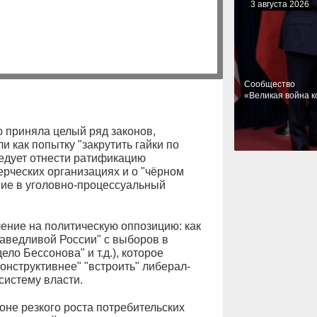
3 августа 2026
Cообщество
«Великая война к
 приняла целый ряд законов,
и как попытку "закрутить гайки по
ледует отнести ратификацию
ерческих организациях и о "чёрном
ние в уголовно-процессуальный
ение на политическую оппозицию: как
раведливой России" с выборов в
ело Бессонова" и т.д.), которое
онструктивнее" "встроить" либерал-
систему власти.
фоне резкого роста потребительских