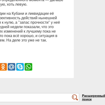
ую, хоть левую.
ии на Кубани и ликвидации её
ффективность действий нынешней
к нулю, а "запас прочности" у неё
дней недели показали, что это
ких изменений к лучшему пока не
то пока всё хорошо, и ситуация в
м. На деле это уже не так.
iber
Odnoklassniki
Mail.Ru
Skype
WhatsApp
Расширенны
поиск