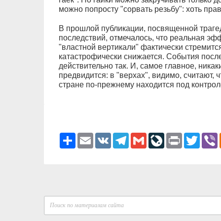
можно попросту "сорвать резьбу": хоть прав
В прошлой публикации, посвященной трагед
последствий, отмечалось, что реальная э
"властной вертикали" фактически стремится 
катастрофически снижается. События после
действительно так. И, самое главное, ника
предвидится: в "верхах", видимо, считают, ч
стране по-прежнему находится под контроле
Ресурс
Email
VK
Telegram
Gmail
LiveJournal
Print
Twitter
V