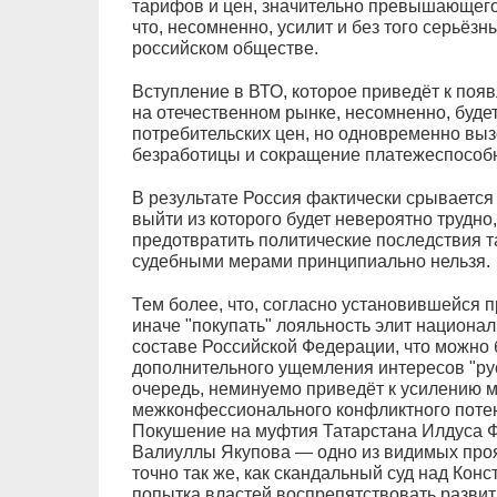
тарифов и цен, значительно превышающего
что, несомненно, усилит и без того серьёз
российском обществе.
Вступление в ВТО, которое приведёт к по
на отечественном рынке, несомненно, буде
потребительских цен, но одновременно выз
безработицы и сокращение платежеспособн
В результате Россия фактически срывается
выйти из которого будет невероятно трудно
предотвратить политические последствия т
судебными мерами принципиально нельзя.
Тем более, что, согласно установившейся п
иначе "покупать" лояльность элит национа
составе Российской Федерации, что можно б
дополнительного ущемления интересов "русс
очередь, неминуемо приведёт к усилению м
межконфессионального конфликтного потен
Покушение на муфтия Татарстана Илдуса Ф
Валиуллы Якупова — одно из видимых проя
точно так же, как скандальный суд над Ко
попытка властей воспрепятствовать разви