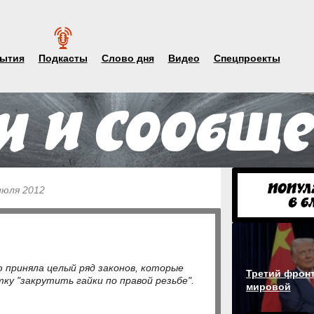
ытия
Подкасты
Слово дня
Видео
Спецпроекты
июля 2012
 приняла целый ряд законов, которые
Третий фронт
ку "закрутить гайки по правой резьбе".
мировой