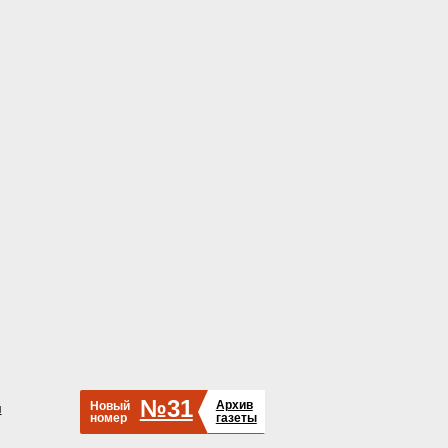
№31
Архив
Новый
й
номер
газеты