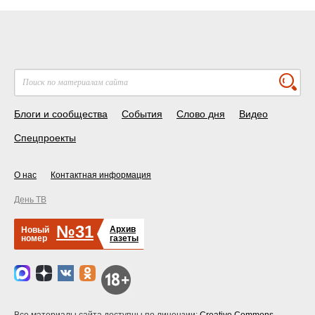
Блоги и сообщества
События
Слово дня
Видео
Спецпроекты
О нас
Контактная информация
День ТВ
№31
Архив
Новый
номер
газеты
Все материалы сайта доступны по лицензии:
Creative Commons