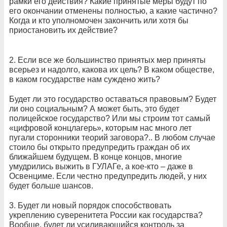
рамки его действия? Какие принятые меры будут по
его окончании отменены полностью, а какие частично?
Когда и кто уполномочен закончить или хотя бы
приостановить их действие?
2. Если все же большинство принятых мер приняты
всерьез и надолго, какова их цель? В каком обществе,
в каком государстве нам суждено жить?
Будет ли это государство оставаться правовым? Будет
ли оно социальным? А может быть, это будет
полицейское государство? Или мы строим тот самый
«цифровой концлагерь», которым нас много лет
пугали сторонники теорий заговора?.. В любом случае
стоило бы открыто предупредить граждан об их
ближайшем будущем. В конце концов, многие
умудрились выжить в ГУЛАГе, а кое-кто – даже в
Освенциме. Если честно предупредить людей, у них
будет больше шансов.
3. Будет ли новый порядок способствовать
укреплению суверенитета России как государства?
Вообще, будет ли усиливающийся контроль за