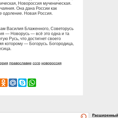
ическая, Новороссия мученическая.
чаяния. Она дана России как
е одоление. Новая Россия.
рам Василия Блаженного, Советорусь
я — Новорусь — всё это одна и та
ую Русь, что достигнет своего
я которому — Богорусь. Богородица,
усица.
тория
православие
ссср
новороссия
iber
Odnoklassniki
Mail.Ru
Skype
WhatsApp
Расширенны