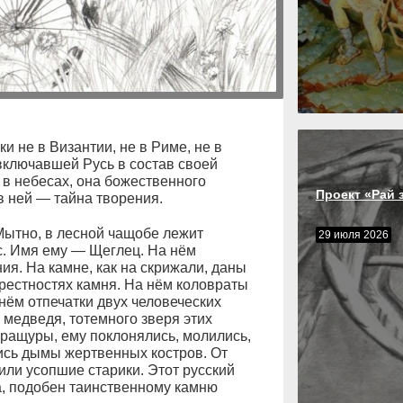
и не в Византии, не в Риме, не в
 включавшей Русь в состав своей
 в небесах, она божественного
Проект «Рай 
в ней — тайна творения.
Мытно, в лесной чащобе лежит
29 июля 2026
с. Имя ему — Щеглец. На нём
я. На камне, как на скрижали, даны
рестностях камня. На нём коловраты
нём отпечатки двух человеческих
медведя, тотемного зверя этих
ращуры, ему поклонялись, молились,
лись дымы жертвенных костров. От
или усопшие старики. Этот русский
а, подобен таинственному камню