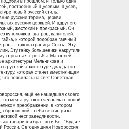
ь подобия в прошлом. И только один
лей, построенный Щусевым. Щусев,
ктуре новый русский стиль.
ние русские терема, церкви,
ьских русских церквей. И вдруг его
озный, жестокий и прекрасный. Он
з куполочков, шатров, капителей.
гайка, к которой подобран гаечный
етров — такова граница Союза. Эту
лин. Эту гайку большевики накрутили
ему сорваться с резьбы. Мавзолей —
ше архитектуры Мельникова и
 в русской архитектуре двадцатого
тектуру, которая станет вместилищем
, что появилась на свет Советская
овороссия, ещё не нашедшая своего
это мечта русского человека о новой
 великом преображении, в котором
, сбросивший с себя ветхие ризы,
жестокой несправедливости,
лько товарищ и брат, но и Бог. "Будьте
вой России. Сегодняшняя Новороссия,