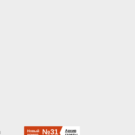
№31
Архив
Новый
й
номер
газеты