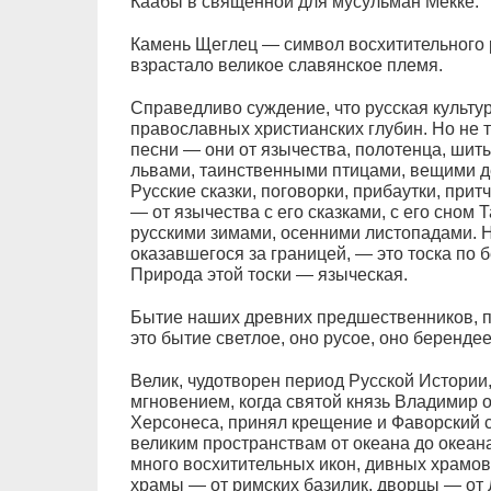
Каабы в священной для мусульман Мекке.
Камень Щеглец — символ восхитительного р
взрастало великое славянское племя.
Справедливо суждение, что русская культур
православных христианских глубин. Но не 
песни — они от язычества, полотенца, ши
львами, таинственными птицами, вещими д
Русские сказки, поговорки, прибаутки, при
— от язычества с его сказками, с его сном
русскими зимами, осенними листопадами. Н
оказавшегося за границей, — это тоска по 
Природа этой тоски — языческая.
Бытие наших древних предшественников, по
это бытие светлое, оно русое, оно беренде
Велик, чудотворен период Русской Истории
мгновением, когда святой князь Владимир 
Херсонеса, принял крещение и Фаворский 
великим пространствам от океана до океана
много восхитительных икон, дивных храмов
храмы — от римских базилик, дворцы — от