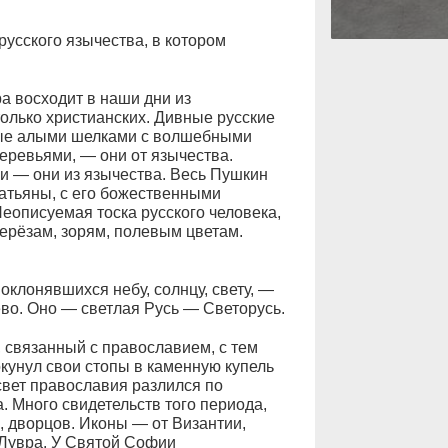
усского язычества, в котором
а восходит в наши дни из
только христианских. Дивные русские
тые алыми шелками с волшебными
еревьями, — они от язычества.
тчи — они из язычества. Весь Пушкин
 Татьяны, с его божественными
еописуемая тоска русского человека,
берёзам, зорям, полевым цветам.
клонявшихся небу, солнцу, свету, —
ево. Оно — светлая Русь — Светорусь.
, связанный с православием, с тем
окунул свои стопы в каменную купель
свет православия разлился по
. Много свидетельств того периода,
, дворцов. Иконы — от Византии,
 Лувра. У Святой Софии