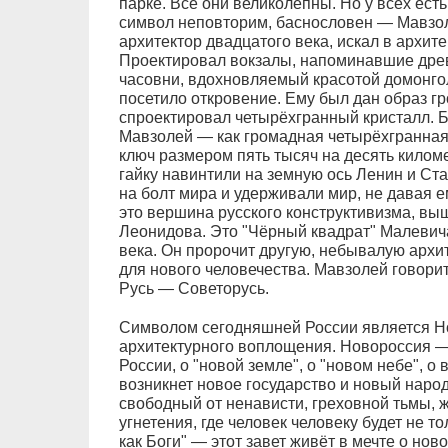
парке. Все они великолепны. Но у всех ест
символ неповторим, баснословен — Мавзо
архитектор двадцатого века, искал в архите
Проектировал вокзалы, напоминавшие древ
часовни, вдохновляемый красотой домонгол
посетило откровение. Ему был дан образ гр
спроектировал четырёхгранный кристалл. Бе
Мавзолей — как громадная четырёхгранная 
ключ размером пять тысяч на десять килом
гайку навинтили на земную ось Ленин и Ста
на болт мира и удерживали мир, не давая 
это вершина русского конструктивизма, вы
Леонидова. Это "Чёрный квадрат" Малевича
века. Он пророчит другую, небывалую архи
для нового человечества. Мавзолей говорит
Русь — Советорусь.
Символом сегодняшней России является Н
архитектурного воплощения. Новороссия — 
России, о "новой земле", о "новом небе", о
возникнет новое государство и новый народ
свободный от ненависти, греховной тьмы, 
угнетения, где человек человеку будет не то
как Боги" — этот завет живёт в мечте о но