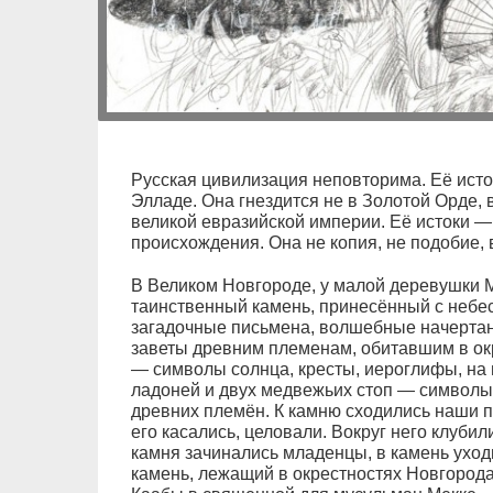
Русская цивилизация неповторима. Её исток
Элладе. Она гнездится не в Золотой Орде,
великой евразийской империи. Её истоки —
происхождения. Она не копия, не подобие, 
В Великом Новгороде, у малой деревушки 
таинственный камень, принесённый с небе
загадочные письмена, волшебные начертани
заветы древним племенам, обитавшим в ок
— символы солнца, кресты, иероглифы, на 
ладоней и двух медвежьих стоп — символы 
древних племён. К камню сходились наши п
его касались, целовали. Вокруг него клуби
камня зачинались младенцы, в камень уход
камень, лежащий в окрестностях Новгород