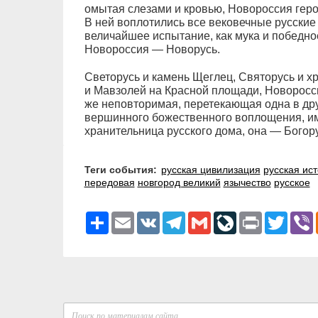
омытая слезами и кровью, Новороссия геро
В ней воплотились все вековечные русские 
величайшее испытание, как мука и победно
Новороссия — Новорусь.
Светорусь и камень Щеглец, Святорусь и х
и Мавзолей на Красной площади, Новоросси
же неповторимая, перетекающая одна в друг
вершинного божественного воплощения, им
хранительница русского дома, она — Богор
Теги события:
русская цивилизация
русская ис
передовая
новгород великий
язычество
русское
Ресурс
Email
VK
Telegram
Gmail
LiveJournal
Print
Twitter
V