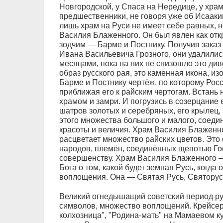
Новгородской, у Спаса на Нередице, у хра
предшественники, не говоря уже об Исааки
лишь храм на Руси не имеет себе равных, 
Василия Блаженного. Он был явлен как от
зодчим — Барме и Постнику. Получив заказ 
Ивана Васильевича Грозного, они удалилис
месяцами, пока на них не снизошло это ди
образ русского рая, это каменная икона, и
Барме и Постнику чертёж, по которому Росс
приближая его к райским чертогам. Встань
храмом и замри. И погрузись в созерцание 
шатров золотых и серебряных, его крылец,
этого множества большого и малого, соеди
красоты и величия. Храм Василия Блаженно
расцветает множество райских цветов. Это 
народов, племён, соединённых щепотью Го
совершенству. Храм Василия Блаженного — 
Бога о том, какой будет земная Русь, когда
воплощения. Она — Святая Русь, Святорус
Великий огнедышащий советский период ру
символов, множество воплощений. Крейсер 
колхозница", "Родина-мать" на Мамаевом ку