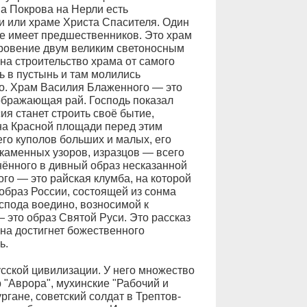
ма Покрова на Нерли есть
и или храме Христа Спасителя. Один
не имеет предшественников. Это храм
кровение двум великим светоносным
на строительство храма от самого
ь в пустынь и там молились
во. Храм Василия Блаженного — это
зображающая рай. Господь показал
ия станет строить своё бытие,
 на Красной площади перед этим
его куполов больших и малых, его
 каменных узоров, изразцов — всего
нённого в дивный образ несказанной
го — это райская клумба, на которой
образ России, состоящей из сонма
спода воедино, возносимой к
это образ Святой Руси. Это рассказ
 она достигнет божественного
ь.
сской цивилизации. У него множество
"Аврора", мухинские "Рабочий и
ргане, советский солдат в Трептов-