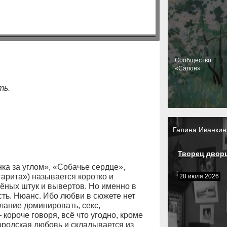
Cообщество
«Салон»
ть.
»
Галина Иванкин
Творец двор
а за углом», «Собачье сердце»,
арита») называется коротко и
28 июля 2026
ёных штук и вывертов. Но именно в
ть. Нюанс. Ибо любви в сюжете нет
лание доминировать, секс,
короче говоря, всё что угодно, кроме
ородская любовь и складывается из