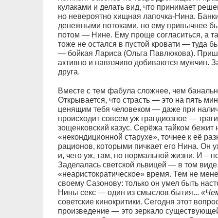
кулаками и делать вид, что принимает реше
но невероятно хищная лапочка-Нина. Банки
денежными потоками, но ему привычнее б
потом — Нине. Ему проще согласиться, а т
тоже не остался в пустой кровати — туда 
— бойкая Лариса (Ольга Павлюкова). При
активно и навязчиво добиваются мужчин. 
друга.
Вместе с тем фабула сложнее, чем баналь
Открывается, что страсть — это на пять мин
ценящим тебя человеком — даже при наличи
происходит совсем уж грандиозное — траги
зощенковский казус. Серёжа тайком бежит 
«некондиционной старухе», точнее к её раз
рационов, которыми пичкает его Нина. Он 
и, чего уж, там, по нормальной жизни. И – 
Заделалась светской львицей — в том виде,
«неаристократическое» время. Тем не менее
своему Сазонову: только он умел быть нас
Нины секс — один из смыслов бытия...
«Чем
советские кинокритики. Сегодня этот вопро
произведение — это зеркало существующей