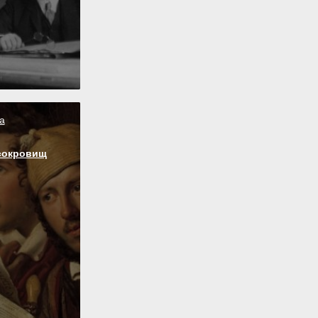
а
сокровищ