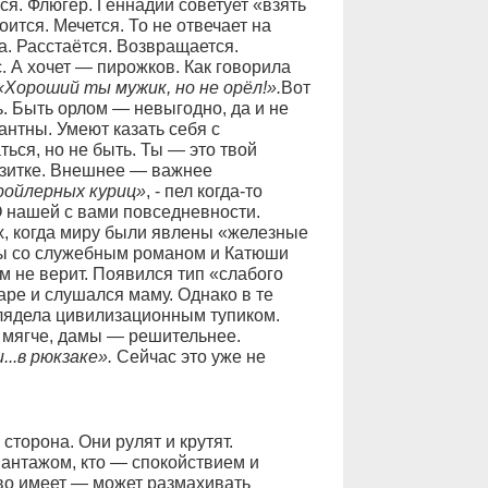
ся. Флюгер. Геннадий советует «взять
оится. Мечется. То не отвечает на
а. Расстаётся. Возвращается.
 А хочет — пирожков. Как говорила
«Хороший ты мужик, но не орёл!».
Вот
. Быть орлом — невыгодно, да и не
антны. Умеют казать себя с
ься, но не быть. Ты — это твой
визитке. Внешнее — важнее
ройлерных куриц»
, - пел когда-то
О нашей с вами повседневности.
х, когда миру были явлены «железные
ы со служебным романом и Катюши
м не верит. Появился тип «слабого
аре и слушался маму. Однако в те
глядела цивилизационным тупиком.
 мягче, дамы — решительнее.
...в рюкзаке».
Сейчас это уже не
торона. Они рулят и крутят.
шантажом, кто — спокойствием и
во имеет — может размахивать