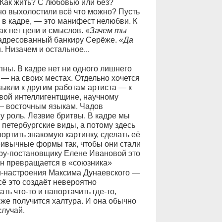
Как жить? С любовью или без?
но выхолостили всё что можно? Пусть
о в кадре, — это манифест нелюбви. К
ак нет цели и смыслов. «
Зачем ты
, адресованный банкиру Серёже.
«Да
. Низачем и остальное...
пны. В кадре нет ни одного лишнего
 — на своих местах. Отдельно хочется
ыкли к другим работам артиста — к
ивой интеллигентщине, научному
 — восточным языкам. Чадов
 роль. Лезвие бритвы. В кадре мы
петербургские виды, а потому здесь
ртить знакомую картинку, сделать её
ривычные формы так, чтобы они стали
ру-постановщику Елене Ивановой это
он превращается в «союзника»
ии-настроения Максима Дунаевского —
сё это создаёт невероятно
ь что-то и напортачить где-то,
 же получится халтура. И она обычно
случай.