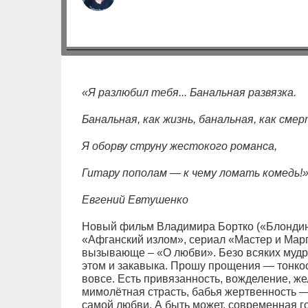
«Я разлюбил тебя... Банальная развязка.
Банальная, как жизнь, банальная, как смер
Я оборву струну жестокого романса,
Гитару пополам — к чему ломать комедь!
Евгений Евтушенко
Новый фильм Владимира Бортко («Блондинк
«Афганский излом», сериал «Мастер и Марг
вызывающе – «О любви». Безо всяких мудр
этом и закавыка. Прошу прощения — тонкос
вовсе. Есть привязанность, вожделение, же
мимолётная страсть, бабья жертвенность — 
самой любви. А быть может, современная г