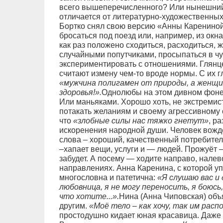
всего вышеперечисленного? Или нынешний 
отличается от литературно-художественных 
Бортко снял свою версию «Анны Карениной
бросаться под поезд или, например, из ок
как раз положено сходиться, расходиться, 
случайными попутчиками, просыпаться в чу
экспериментировать с отношениями. Глянц
считают измену чем-то вроде нормы. С их 
«мужчина полигамен от природы, а женщи
здоровья!».
Однолюбы на этом дивном фоне 
Или маньяками. Хорошо хоть, не экстремис
потакать желаниям и своему агрессивному с
что
«злобные силы нас тяжко гнетут»
, р
искоренения народной души. Человек вож
слова – хороший, качественный потребитель
–хапает вещи, услуги и — людей. Прожуёт —
забудет. А посему — ходите направо, налев
направлениях. Анна Каренина, с которой у
многословна и патетична:
«Я слушаю вас и 
любовница, я не могу переносить, я боюсь
что хотите...».
Нина (Анна Чиповская) объя
другим.
«Моё тело – как хочу, так им рас
простодушно кидает юная красавица. Даже