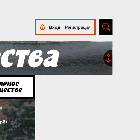
Вход
Регистрация
Расширенный
поиск
а
рёз