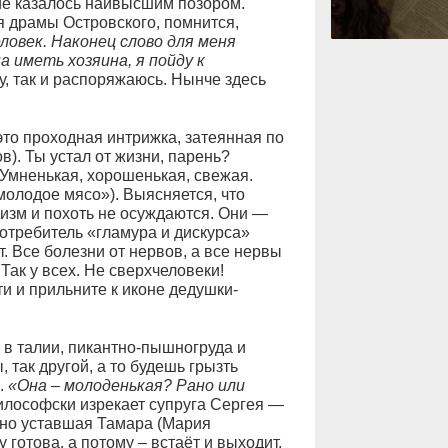
сие казалось наивысшим позором.
я драмы Островского, помнится,
еловек. Наконец слово для меня
а иметь хозяина, я пойду к
у, так и распоряжаюсь. Нынче здесь
то проходная интрижка, затеянная по
). Ты устал от жизни, парень?
 Умненькая, хорошенькая, свежая.
молодое мясо»). Выясняется, что
низм и похоть не осуждаются. Они —
требитель «гламура и дискурса»
. Все болезни от нервов, а все нервы
ак у всех. Не сверхчеловеки!
 и прильните к иконе дедушки-
в талии, пикантно-пышногруда и
, так другой, а то будешь грызть
.
«Она – молоденькая? Рано или
философски изрекает супруга Сергея —
ьно уставшая Тамара (Мария
 готова, а потому – встаёт и выходит,