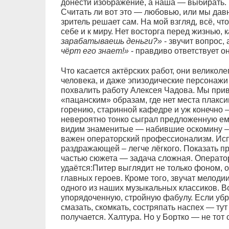
донести изображение, а наша — выбирать. 
Считать ли вот это — любовью, или мы дав
зритель решает сам. На мой взгляд, всё, чт
себе и к миру. Нет восторга перед жизнью, к
зарабатываешь деньги?»
- звучит вопрос
чёрт его знает!»
- правдиво ответствует он
Что касается актёрских работ, они великоле
человека, и даже эпизодические персонажи
похвалить работу Алексея Чадова. Мы прив
«пацанским» образам, где нет места плакс
горению, старинной кафедре и уж конечно
невероятно тонко сыграл предложенную ему
видим знаменитые — набившие оскомину – 
важен операторский профессионализм. Испо
раздражающей – легче лёгкого. Показать п
частью сюжета — задача сложная. Операто
удаётся:
Питер выглядит не только фоном, 
главных героев. Кроме того, звучат мелод
одного из наших музыкальных классиков. В
упорядоченную, стройную фабулу. Если убрат
смазать, скомкать, состряпать наспех — тут
получается. Халтура. Но у Бортко — не тот 