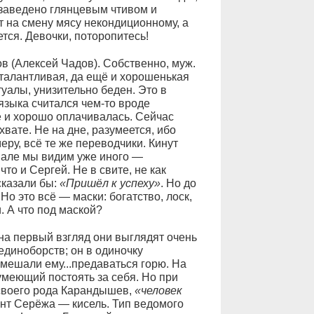
 заведено глянцевым чтивом и
 на смену мясу некондиционному, а
тся. Девочки, поторопитесь!
в (Алексей Чадов). Собственно, муж.
 талантливая, да ещё и хорошенькая
туалы, унизительно беден. Это в
языка считался чем-то вроде
 и хорошо оплачивалась. Сейчас
вате. Не на дне, разумеется, ибо
ру, всё те же переводчики. Кинут
инале мы видим уже иного —
то и Сергей. Не в свите, не как
сказали бы:
«Пришёл к успеху»
. Но до
о это всё — маски: богатство, лоск,
. А что под маской?
на первый взгляд они выглядят очень
единоборств; он в одиночку
мешали ему...предаваться горю. На
меющий постоять за себя. Но при
 своего рода Карандышев,
«человек
ант Серёжа — кисель. Тип ведомого