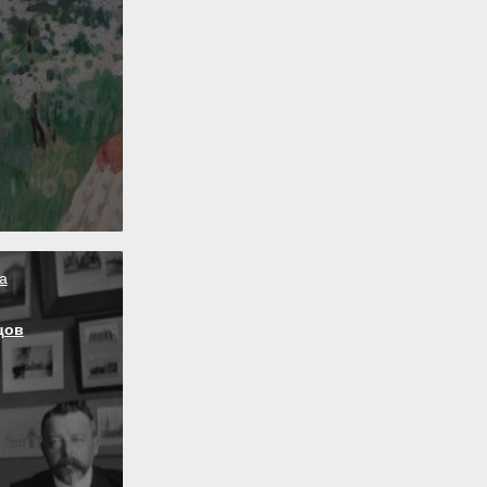
а
цов