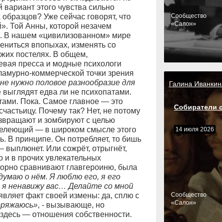
вариант этого чувства сильно
образцов? Уже сейчас говорят, что
Cообщество
«Салон»
». Той Анны, которой незачем
на. В нашем «цивилизованном» мире
жениться впопыхах, изменять со
жих постелях. В общем,
евая пресса и модные психологи
гламурно-коммерческой точки зрения
не нужно половое разнообразие для
Галина Иванкин
выглядят едва ли не психопатами.
тами. Пока. Самое главное — это
Собиратели 
частьицу. Почему так? Нет, не потому
азвращают и зомбируют с целью
делеющий — в широком смысле этого
14 июля 2026
. В принципе. Он потребляет, то бишь
 выплюнет. Или сожрёт, отрыгнёт,
о и в прочих увлекательных
порно сравнивают главгероиню, была
думаю о нём. Я люблю его, я его
, я ненавижу вас… Делайте со мной
вляет факт своей измены: да, сплю с
Cообщество
«Салон»
поряжаюсь»
, - вызывающе, но
 здесь — отношения собственности.