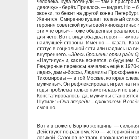
человека. Куда потянули — там и пристроил
девочку» - берёт. Приелось — кидает. Но – б
звонки, то бежит на другой конец Петербург
Женится. Смиренно кушает полезный силос.
героиня советской культовой кинокартины:
эти «не орлы» - тоже обыденная реальность
для чего. Вот с виду оба-два героя — импоз
наилучшей стороны. Именно — казать. Казат
статус в социальной сети или надпись на 
внутреннего.
«Здесь брошены орлы ради б
«Наутилус» и, как выясняется, о будущем. 
Гендерные перекосы начались ещё в 1970-
леди», дамы-боссы, Людмилы Прокофьевн
Тихомировы — в той Москве, которая слеза
мужчины». Он рефлексировал, играл на гит
годы проблема только наметилась и не вы
Констатировалось: да, мужчины становятся
Шутили:
«Она впереди – срюкзаком! Я сзади
смешно.
Вот и в сюжете Бортко женщины — сильная с
Действуют по-разному. Кто — истерикой и 
логикой. Сазонов не тварь дрожащая и пра