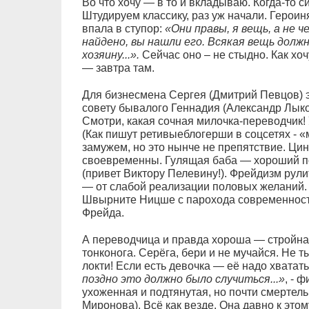
Во что хочу — в то и вкладываю. Когда-то 
Штудируем классику, раз уж начали. Героин
впала в ступор:
«Они правы, я вещь, а не ч
найдено, вы нашли его. Всякая вещь должн
хозяину...».
Сейчас оно – не стыдно. Как хоч
— завтра там.
Для бизнесмена Сергея (Дмитрий Певцов) э
совету бывалого Геннадия (Александр Лыков
Смотри, какая сочная милочка-переводчик!
(Как пишут ретивыеблогерши в соцсетях - «
замужем, но это нынче не препятствие. Ци
своевременны. Гулящая баба — хороший по
(привет Виктору Пелевину!). Фрейдизм рулит
— от слабой реализации половых желаний. Т
Швырните Ницше с парохода современности
Фрейда.
А переводчица и правда хороша — стройна 
тонконога. Серёга, бери и не мучайся. Не ты
локти! Если есть девочка — её надо хватать
поздно это должно было случиться...»
, - 
ухоженная и подтянутая, но почти смертел
Миронова). Всё как везде. Она давно к этому