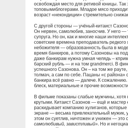
освобождая место для ретивой юницы. Так
топовымиблогерами. Младое мясо приходит
возраст «некондиции» стремительно снижае
С другой стороны — учёный-китаист Сазоно
Он нервен, самолюбив, заносчив. У него —
супруга. Но он, как и многие наши интеллек
советские времена преподаватель редкого 
небожителя — образованность была в моде
время банкиров, а потому Сазоновы на подх
даже банкирам нужна умная челядь – кприме
барский рубль — и на том grandmerci. В ф
успешного Сазонова. Он – на том же рауте, ч
толмач, а сам по себе. Пацаны «с района» 
банкира всё равно — далече. К сожалению. Н
блеск, материальные и прочие возможности
В фильме показаны слабые мужчины, хотя 
крутыми. Китаист Сазонов — ещё и мастер 
раскидывает компанию хулиганов, которые 
экране — весьма привлекательный мужик, у
этом он суетлив, ничтожен и унижен — это
самолюбивый, завистливый»
. Но и негоци