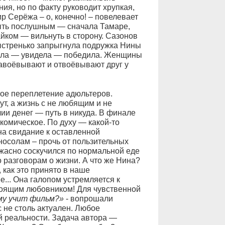
ния, но по факту руководит хрупкая,
р Серёжа – о, конечно! – повелевает
ыть послушным — сначала Тамаре,
айком — вильнуть в сторону. Сазонов
быстренько запрыгнула подружка Нины
шла — увидела — победила. Женщины
Завоёвывают и отвоёвывают друг у
ное переплетение адюльтеров.
ут, а жизнь с не любящим и не
и денег — путь в никуда. В финале
комическое. По духу — какой-то
на свидание к оставленной
носолам – прочь от пользительных
ужасно соскучился по нормальной еде
по разговорам о жизни. А что же Нина?
 как это принято в наше
... Она галопом устремляется к
тоящим любовником! Для чувственной
у учит фильм?»
- вопрошали
с не столь актуален. Любое
 реальности. Задача автора —