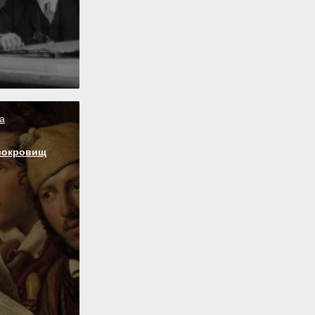
а
сокровищ