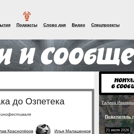
ытия
Подкасты
Слово дня
Видео
Спецпроекты
ака до Озпетека
Галина Иванкин
 кинофестиваля
Повелитель г
21 июля 2026
лав Краснопёров
Илья Малашенков