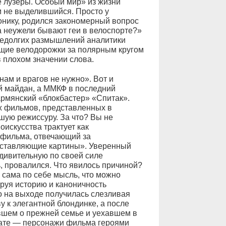
 лузеры. Особый мир» из жизни
 не выделившийся. Просто у
онику, родился закономерный вопрос
Да неужели бывают геи в велоспорте?»
недолгих размышлений аналитики
ящие велодорожки за полярным кругом
в плохом значении слова.
нам и врагов не нужно». Вот и
й майдан, а ММКФ в последний
армянский «блокбастер» «Спитак».
ых фильмов, представленных в
шую режиссуру. За что? Вы не
оискусства трактует как
 фильма, отвечающий за
оставляющие картины». Уверенный
удивительную по своей силе
, провалился. Что явилось причиной?
сама по себе мысль, что можно
руя историю и каноничность
о на выходе получилась слезливая
 к элегантной блондинке, а после
шем о прежней семье и уехавшем в
ьтате — персонажи фильма героями