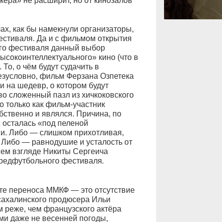
кера» не расширит, но от кинозалов
ах, как бы намекнули организаторы,
естиваля. Да и c фильмом открытия
го фестиваля данный выбор
ысокоинтеллектуального» кино (что в
 То, о чём будут судачить в
зусловно, фильм Ферзана Озпетека
и на шедевр, о котором будут
во сложенный пазл из хичкоковского
о только как фильм-участник
бственно и являлся. Причина, по
с осталась «под пеленой
и. Либо — слишком прихотливая,
Либо — равнодушие и усталость от
шем взгляде Никиты Сергеича
предфутбольного фестиваля
.
кте переноса ММКФ — это отсутствие
сахалинского продюсера Ильи
м реже, чем французского актёра
ами даже не весенней погоды,