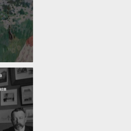
а
цов