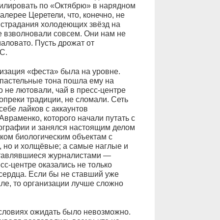
илировать по «Октябрю» в нарядном
алерее Церетели, что, конечно, не
А страдания холодеющих звёзд на
 взволновали совсем. Они нам не
аловато. Пусть дрожат от
С.
низация «феста» была на уровне.
 пастельные тона пошла ему на
о не лютовали, чай в пресс-центре
опреки традиции, не сломали. Сеть
себе лайков с аккаунтов
враменко, которого начали путать с
тографии и занялся настоящим делом
иком биологическим объектам с
 но и холщёвые; а самые наглые и
ставлявшиеся журналистами —
сс-центре оказались не только
сердца. Если бы не ставший уже
ле, то организации лучше сложно
 условиях ожидать было невозможно.