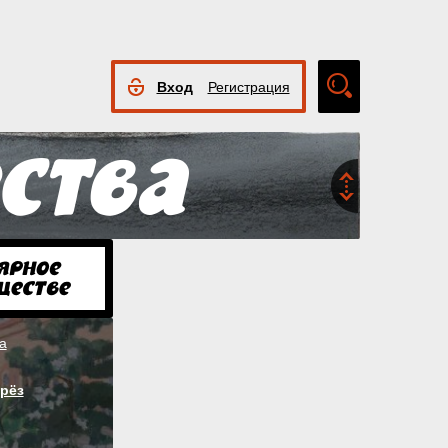
Вход
Регистрация
Расширенный
поиск
а
рёз