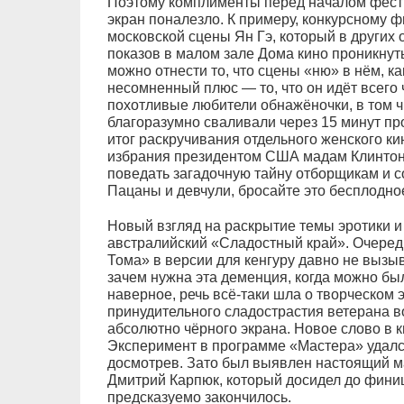
Поэтому комплименты перед началом фести
экран поналезло. К примеру, конкурсному 
московской сцены Ян Гэ, который в других
показов в малом зале Дома кино проникнут
можно отнести то, что сцены «ню» в нём, ка
несомненный плюс — то, что он идёт всего 
похотливые любители обнажёночки, в том ч
благоразумно сваливали через 15 минут пр
итог раскручивания отдельного женского к
избрания президентом США мадам Клинтон.
поведать загадочную тайну отборщикам и 
Пацаны и девчули, бросайте это бесплодное
Новый взгляд на раскрытие темы эротики и
австралийский «Сладостный край». Очере
Тома» в версии для кенгуру давно не вызы
зачем нужна эта деменция, когда можно бы
наверное, речь всё-таки шла о творческом 
принудительного сладострастия ветерана в
абсолютно чёрного экрана. Новое слово в к
Эксперимент в программе «Мастера» удался
досмотрев. Зато был выявлен настоящий м
Дмитрий Карпюк, который досидел до финиш
предсказуемо закончилось.