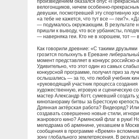
произведением оказался опус «Прекрасные
велогонщиков, ничем особенно-прекрасным
девушки, посмотревшей эту спортивную хр
«а тебе не кажется, что тут все — геи?». «
— подумалось окружающим. В результате 
пришли к выводу, что все урбанисты, плод
— наверняка геи. Кто не в хорошем, тот — 
Как говорили древние: «С такими друзьями 
грозится полыхнуть в Ереване либеральны
момент представляет в конкурс российско-
Удивительно, что этот один из самых слаб
конкурсной программе, получил приз за луч
ослышались — за то, что любой учебник кин
«руководящий участник процесса создания
художественную, игровую и сценическую с
мастер Александр Котт, сумевший создать 
кинопанораму битвы за Брестскую крепость
Дрянная актёрская работа? Видеоряд? Или 
создавать совершенно новые стили, игнори
жанрового кино? Армянский флаг в руки! Н
мелодрама об армянине, уехавшем в Москву
сообщения в программе «Время» вспомнив
зону глобального землетрясения. В резул