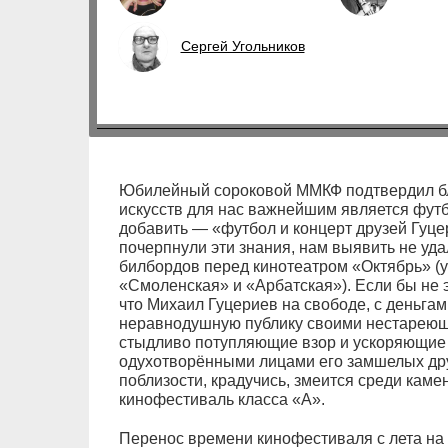
Сергей Угольников
Юбилейный сороковой ММКФ подтвердил б
искусств для нас важнейшим является футб
добавить — «футбол и концерт друзей Гуцер
почерпнули эти знания, нам выявить не удал
билбордов перед кинотеатром «Октябрь» (у
«Смоленская» и «Арбатская»). Если бы не э
что Михаил Гуцериев на свободе, с деньгам
неравнодушную публику своими нестареющ
стыдливо потупляющие взор и ускоряющие 
одухотворёнными лицами его замшелых друз
поблизости, крадучись, змеится среди ка
кинофестиваль класса «А».
Перенос времени кинофестиваля с лета на 