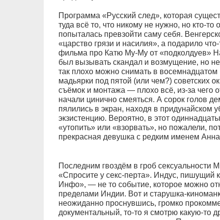
Программа «Русский след», которая существ
туда всё то, что никому не нужно, но кто-то
попыталась превзойти саму себя. Венгерс
«царство грязи и насилия», а подарило что
фильма про Катю Му-Му от «подколдуев» Н
был вызывать скандал и возмущение, но не 
так плохо можно снимать в восемнадцатом 
мадьярки под пятой (или чем?) советских о
съёмок и монтажа — плохо всё, из-за чего
начали цинично смеяться. А сорок голов д
пялились в экран, находя в придунайском 
экзистенцию. Вероятно, в этот одиннадцаты
«утопить» или «взорвать», но пожалели, по
прекрасная девушка с редким именем Анна
Последним гвоздём в гроб сексуальности 
«Спросите у секс-перта». Индус, пишущий 
Инфо», — не то событие, которое можно отн
пределами Индии. Вот и старушка-киноманк
неожиданно проснувшись, громко прокоммен
документальный, то-то я смотрю какую-то