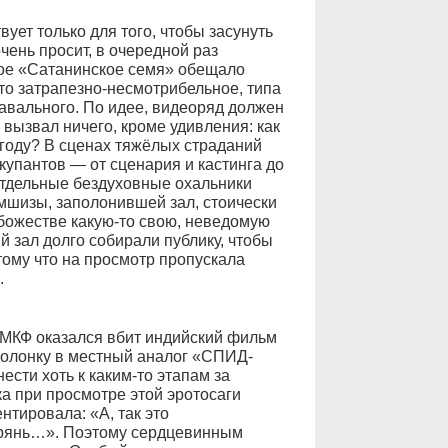
ует только для того, чтобы засунуть
 очень просит, в очередной раз
кое «Сатанинское семя» обещало
-то затрапезно-несмотрибельное, типа
авального. По идее, видеоряд должен
вызвал ничего, кроме удивления: как
году? В сценах тяжёлых страданий
ккупантов — от сценария и кастинга до
 отдельные бездуховные охальники
емшизы, заполонившей зал, стоически
убожестве какую-то свою, неведомую
й зал долго собирали публику, чтобы
тому что на просмотр пропускала
.
ММКФ оказался вбит индийский фильм
колонку в местный аналог «СПИД-
ести хоть к каким-то этапам за
а при просмотре этой эротосаги
тировала: «А, так это
 дрянь…». Поэтому сердцевинным