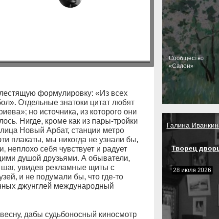
Cообщество
«Салон»
лестящую формулировку: «Из всех
ол». Отдельные знатоки цитат любят
иева»; но источника, из которого они
ось. Нигде, кроме как из пары-тройки
Галина Иванкин
лица Новый Арбат, станции метро
ти плакаты, мы никогда не узнали бы,
Творец двор
и, неплохо себя чувствует и радует
ими душой друзьями. А обыватели,
шаг, увидев рекламные щиты с
28 июля 2026
ей, и не подумали бы, что где-то
менных джунглей международный
весну, дабы судьбоносный киносмотр