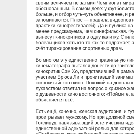
своим величием не затмил Чемпионат мира
обоснованным. В самом деле: у футболисто
больше, и отбор чуть-чуть объективнее, и р
запоминаются. Плюс — правила видеоповто
практики кинофестивалей). Да и публика на
менее предсказуема, чем синефильская. Фу
вынесут кинокритиков в одну калитку. Стил
болельщиков хоть кто-то как-то подражает, 
счёт тиражирования спортивных драм.
Во многом эту единственно правильную ли
кинематографа пытался донести до зрителе
кинокритик Сэм Хо, представивший в рамк
участием Брюса Ли и прочитавший занимат
южнокитайского кино. Похожий на довольно
лукавством ответил на вопрос о кризисе ж
о душевности кино восточного: «Поймите, а
объясняется всё.
Есть ещё, конечно, женская аудитория, и т
проигрывает мужскому. Но при должной сме
Голливуд, навязывающий эстетическим ид
единственной адекватной ролью для котор