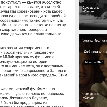
 по футболу — кажется абсолютно
в и зарплаты повыше, и зрителей
Cообщество
езультаты соревнований хоть как-то
«Салон»
ров (упаси нас господи от подобной
 соревнованиях по «ногомячу» чуть
тбольные фанаты в стенке на стенку
ю спортсменов, тренеров и
а кино держится на плаву только за
Галина Иванкин
нию развития современного
Собиратели 
й восхитительный гонконгский
ах ММКФ программу фильмов с
ельную лекцию по истории
14 июля 2026
го вниманием кота, он с восточным
анрового кино современного Запада и
зиатский народ много страдал». Этим
ут «феминистский футбол» явно
калке — дело-то легко поправимое.
Cообщество
еалом Дженнифер Лоуренс,
«Салон»
ой была бы продавщица из