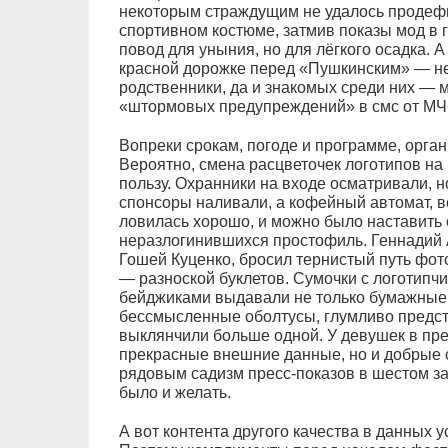
некоторым страждущим не удалось продеф
спортивном костюме, затмив показы мод в г
повод для уныния, но для лёгкого осадка. 
красной дорожке перед «Пушкинским» — не
родственники, да и знакомых среди них — м
«штормовых предупреждений» в смс от МЧ
Вопреки срокам, погоде и программе, орга
Вероятно, смена расцветочек логотипов на
пользу. Охранники на входе осматривали, н
спонсоры наливали, а кофейный автомат, в
ловилась хорошо, и можно было наставить 
неразлогинившихся простофиль. Геннадий А
Гошей Куценко, бросил тернистый путь фо
— разноской буклетов. Сумочки с логотипч
бейджиками выдавали не только бумажные,
бессмысленные оболтусы, глумливо пред
выклянчили больше одной. У девушек в пре
прекрасные внешние данные, но и добрые 
рядовым садизм пресс-показов в шестом за
было и желать.
А вот контента другого качества в данных