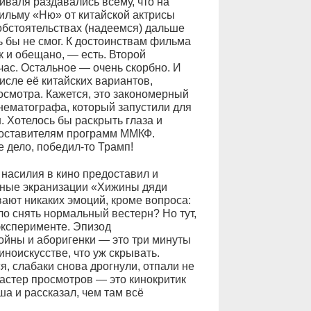
валя раздавались всему, что на
фильму «Ню» от китайской актрисы
 обстоятельствах (надеемся) дальше
ь бы не смог. К достоинствам фильма
к и обещано, — есть. Второй
час. Остальное — очень скорбно. И
исле её китайских вариантов,
осмотра. Кажется, это закономерный
инематографа, который запустили для
 Хотелось бы раскрыть глаза и
составителям программ ММКФ.
 дело, победил-то Трамп!
 насилия в кино предоставил и
дные экранизации «Хижины дяди
вают никаких эмоций, кроме вопроса:
ло снять нормальный вестерн? Но тут,
эксперименте. Эпизод
ойны и аборигенки — это три минуты
иноискусстве, что уж скрывать.
, слабаки снова дрогнули, отпали не
астер просмотров — это кинокритик
а и рассказал, чем там всё