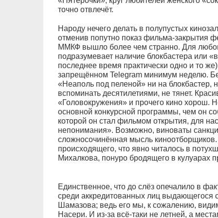
«Пятёрочки», круг любителей женского «сок
точно отвлечёт.
Народу нечего делать в полупустых
кинозал
отменив попутно показ фильма-закрытия ф
ММКФ вышло более чем странно. Для любо
подразумевает наличие блокбастера или «в
последнее время практически одно и то же).
запрещённом Telegram минимум неделю. Бе
«Неаполь под пеленой» ни на блокбастер, н
вспоминать десятилетиями, не тянет. Краси
«Головокружения» и прочего кино хорош. Н
основной конкурсной программы, чем он со
которой он стал фильмом открытия, для на
непонимания». Возможно, виноваты санкци
сложносочинённая мысль киноотборщиков. 
происходящего, что явно читалось в потух
Михалкова, понуро бродящего в кулуарах 
Единственное, что до слёз опечалило в фа
среди аккредитованных лиц выдающегося 
Шамазова; ведь его мы, к сожалению, види
Насери. И из-за всё-таки не летней, а мест