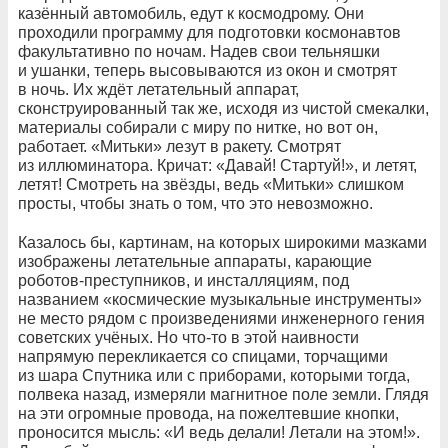
казённый автомобиль, едут к космодрому. Они
проходили программу для подготовки космонавтов
факультативно по ночам. Надев свои тельняшки
и ушанки, теперь высовываются из окон и смотрят
в ночь. Их ждёт летательный аппарат,
сконструированный так же, исходя из чистой смекалки,
материалы собирали с миру по нитке, но вот он,
работает. «Митьки» лезут в ракету. Смотрят
из иллюминатора. Кричат: «Давай! Стартуй!», и летят,
летят! Смотреть на звёзды, ведь «Митьки» слишком
просты, чтобы знать о том, что это невозможно.
Казалось бы, картинам, на которых широкими мазками
изображены летательные аппараты, карающие
роботов-преступников, и инсталляциям, под
названием «космические музыкальные инструменты»
не место рядом с произведениями инженерного гения
советских учёных. Но что-то в этой наивности
напрямую перекликается со спицами, торчащими
из шара Спутника или с приборами, которыми тогда,
полвека назад, измеряли магнитное поле земли. Глядя
на эти огромные провода, на пожелтевшие кнопки,
проносится мысль: «И ведь делали! Летали на этом!».