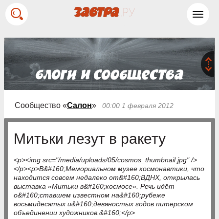
Toggl
navig
Сообщество «
Салон
»
00:00 1 февраля 2012
Митьки лезут в ракету
<p><img src="/media/uploads/05/cosmos_thumbnail.jpg" />
</p><p>В&#160;Мемориальном музее космонавтики, что
находится совсем недалеко от&#160;ВДНХ, открылась
выставка «Митьки в&#160;космосе». Речь идёт
о&#160;ставшем известном на&#160;рубеже
восьмидесятых и&#160;девяностых годов питерском
объединении художников.&#160;</p>