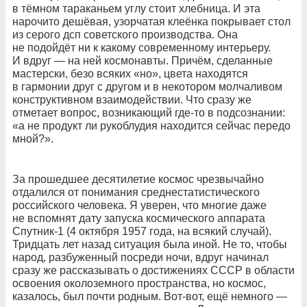
в тёмном тараканьем углу стоит хлебница. И эта
нарочито дешёвая, узорчатая клеёнка покрывает стол
из серого дсп советского производства. Она
не подойдёт ни к какому современному интерьеру.
И вдруг — на ней космонавты. Причём, сделанные
мастерски, безо всяких «но», цвета находятся
в гармонии друг с другом и в некотором молчаливом
конструктивном взаимодействии. Что сразу же
отметает вопрос, возникающий где-то в подсознании:
«а не продукт ли рукоблудия находится сейчас передо
мной?».
За прошедшее десятилетие космос чрезвычайно
отдалился от понимания среднестатистического
российского человека. Я уверен, что многие даже
не вспомнят дату запуска космического аппарата
Спутник-1 (4 октября 1957 года, на всякий случай).
Тридцать лет назад ситуация была иной. Не то, чтобы
народ, разбуженный посреди ночи, вдруг начинал
сразу же рассказывать о достижениях СССР в области
освоения околоземного пространства, но космос,
казалось, был почти родным. Вот-вот, ещё немного —