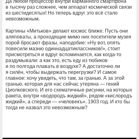
Да любой процессор внутри карманного смартфона
в тысячу раз сложнее, чем аппарат космической связи
из шестидесятых! Но теперь вдруг это всё стало
невозможным.
Картины «Митьков» делают космос ближе. Пусть они
аляповаты, а проходящие мимо них посетители музея
порой бросают фразы, наподобие: «Ну вот, опять
повесили мазню одиннадцатиклассников!», стоит
присмотреться и вдруг вспоминается, как когда-то
раздумывали: а как это, есть еду из тюбиков
и по полгода плавать в воздухе? А достаточно ли
я силён, чтобы выдержать перегрузки? И самое
главное: хочу увидеть, что там, за гранью. А за этой
гранью, которая для нас сейчас утеряна — гений
Циолковского. И его схематичные рисунки, на которых
ракета, внутри «водородъ жидкий», рядом «кислородъ
жидкий», а спереди — «человекъ». 1903 год. И кто бы
тогда не назвал это невозможным?