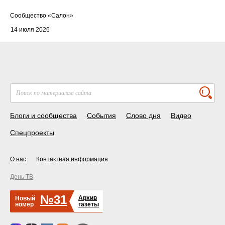
Cообщество
«Салон»
14 июля 2026
Блоги и сообщества
События
Слово дня
Видео
Спецпроекты
О нас
Контактная информация
День ТВ
№31
Архив
Новый
номер
газеты