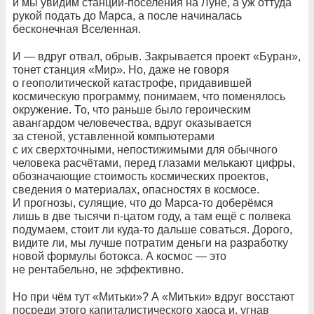
и мы увидим станции-поселения на Луне, а уж оттуда
рукой подать до Марса, а после начиналась
бесконечная Вселенная.
И — вдруг отвал, обрыв. Закрывается проект «Буран»,
тонет станция «Мир». Но, даже не говоря
о геополитической катастрофе, придавившей
космическую программу, понимаем, что поменялось
окружение. То, что раньше было героическим
авангардом человечества, вдруг оказывается
за стеной, уставленной компьютерами
с их сверхточными, непостижимыми для обычного
человека расчётами, перед глазами мелькают цифры,
обозначающие стоимость космических проектов,
сведения о материалах, опасностях в космосе.
И прогнозы, сулящие, что до Марса-то доберёмся
лишь в две тысячи n-цатом году, а там ещё с полвека
подумаем, стоит ли куда-то дальше соваться. Дорого,
видите ли, мы лучше потратим деньги на разработку
новой формулы ботокса. А космос — это
не рентабельно, не эффективно.
Но при чём тут «Митьки»? А «Митьки» вдруг восстают
посреди этого капиталистического хаоса и, угнав