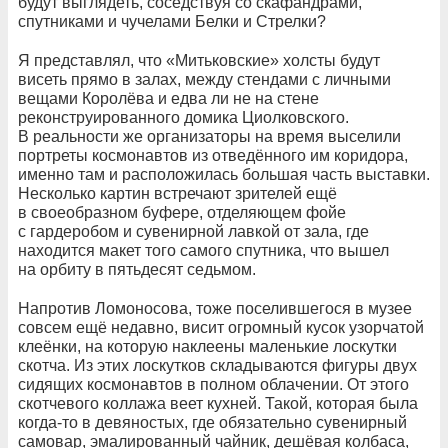
будут выглядеть, соседствуя со скафандрами,
спутниками и чучелами Белки и Стрелки?
Я представлял, что «Митьковские» холсты будут
висеть прямо в залах, между стендами с личными
вещами Королёва и едва ли не на стене
реконструированного домика Циолковского.
В реальности же организаторы на время выселили
портреты космонавтов из отведённого им коридора,
именно там и расположилась большая часть выставки.
Несколько картин встречают зрителей ещё
в своеобразном буфере, отделяющем фойе
с гардеробом и сувенирной лавкой от зала, где
находится макет того самого спутника, что вышел
на орбиту в пятьдесят седьмом.
Напротив Ломоносова, тоже поселившегося в музее
совсем ещё недавно, висит огромный кусок узорчатой
клеёнки, на которую наклеены маленькие лоскутки
скотча. Из этих лоскутков складываются фигуры двух
сидящих космонавтов в полном облачении. От этого
скотчевого коллажа веет кухней. Такой, которая была
когда-то в девяностых, где обязательно сувенирный
самовар, эмалированный чайник, дешёвая колбаса,