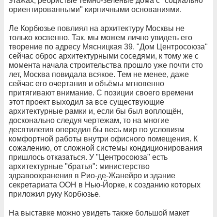
этажах, ребристые тёмно-зелёные дома с "социально
ориентированными" кирпичными основаниями.
Ле Корбюзье повлиял на архитектуру Москвы не
только косвенно. Так, мы можем лично увидеть его
творение по адресу Мясницкая 39. "Дом Центросоюза"
сейчас оброс архитектурными соседями, к тому же с
момента начала строительства прошло уже почти сто
лет, Москва повидала всякое. Тем не менее, даже
сейчас его очертания и объёмы мгновенно
притягивают внимание. С позиции своего времени
этот проект выходил за все существующие
архитектурные рамки и, если бы был воплощён,
досконально следуя чертежам, то на многие
десятилетия опередил бы весь мир по условиям
комфортной работы внутри офисного помещения. К
сожалению, от сложной системы кондиционирования
пришлось отказаться. У "Центросоюза" есть
архитектурные "братья": министерство
здравоохранения в Рио-де-Жанейро и здание
секретариата ООН в Нью-Йорке, к созданию которых
приложил руку Корбюзье.
На выставке можно увидеть также большой макет