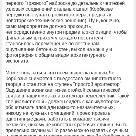
первого "грязного" наброска до детальных чертежей
узловых соединений стальных шпал (Корбюзье
нередко выступал в роли инженера, предлагая
новаторские технические решения). Ну и, конечно,
само мероприятие должно проходить
непосредственно внутри предмета экспозиции, чтобы
финальным штрихом у каждого посетителя
становилось перемещение по лестницам,
ощупывание бетонных стен, выход на крышу и
фотография с общим видом архитектурного
экспоната.
Может показаться, что всем вышесказанным Ле
Корбюзье снимается с пьедестала омнипотентного
творца и ставится на ступень "простой архитектор".
Ощущение возникает из-за стойкой семантической
связки в наших мозгах архитектор-ремесленник. Такой
специалист якобы должен сидеть с калькулятором,
обсчитывать площади каких-то незначительных,
никому не нужных помещений, проектировать
однотипные дачи, работать в команде тысячи
безликих, никому не известных рабочих единиц. Быть
предельно скучным. Но разве можно назвать скучным