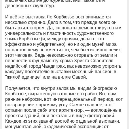
масляных картин до журналов, книг, макетов и
деревянных скульптур.
И всё же выставка Ле Корбюзье воспринимается
несколько странно. Дело в том, что прежде всего он
был архитектором. Да, экспонаты демонстрируют нам
универсальность и пластичность художественного
языка Корбюзье (и, между прочим, делают это
эффективно и убедительно), но ни один музей мира
по-настоящему не вместит то, чем был истинно велик
этот человек. Ведь невозможно оторвать от земли и
перенести к фундаменту храма Христа Спасителя
индийский город Чандиграх, как невозможно устроить
каждому посетителю выставки месячный пансион в
"жилой единице" или на вилле Савой.
Получается, что внутри залов мы видим биографию
Корбюзье, выраженную в форме его работ. Вот вам
ранние наброски, вот интернациональный период, вот
возвращение к прямому углу. Самое главное, что
оставил после себя этот архитектор, — воплощённые
проекты зданий, они показаны в виде фотографий.
Каждое из этих зданий достойно отдельной выставки,
монументальной, академической экспозиции: от