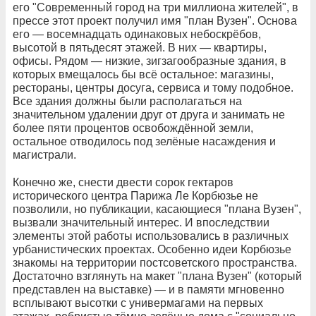
его "Современный город на три миллиона жителей", в
прессе этот проект получил имя "план Вузен". Основа
его — восемнадцать одинаковых небоскрёбов,
высотой в пятьдесят этажей. В них — квартиры,
офисы. Рядом — низкие, зигзагообразные здания, в
которых вмещалось бы всё остальное: магазины,
рестораны, центры досуга, сервиса и тому подобное.
Все здания должны были располагаться на
значительном удалении друг от друга и занимать не
более пяти процентов освобождённой земли,
остальное отводилось под зелёные насаждения и
магистрали.
Конечно же, снести двести сорок гектаров
исторического центра Парижа Ле Корбюзье не
позволили, но публикации, касающиеся "плана Вузен",
вызвали значительный интерес. И впоследствии
элементы этой работы использовались в различных
урбанистических проектах. Особенно идеи Корбюзье
знакомы на территории постсоветского пространства.
Достаточно взглянуть на макет "плана Вузен" (который
представлен на выставке) — и в памяти мгновенно
всплывают высотки с универмагами на первых