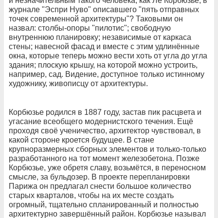
и незначительным такого человека, как Ле Корбюзье, в
журнале "Эспри Нуво" описавшего "пять отправных
точек современной архитектуры"? Таковыми он
назвал: столбы-опоры "пилотис"; свободную
внутреннюю планировку; независимые от каркаса
стены; навесной фасад и вместе с этим удлинённые
окна, которые теперь можно вести хоть от угла до угла
здания; плоскую крышу, на которой можно устроить,
например, сад. Видение, доступное только истинному
художнику, живописцу от архитектуры.
Корбюзье родился в 1887 году, застав пик расцвета и
угасание всеобщего модернистского течения. Ещё
проходя своё ученичество, архитектор чувствовал, в
какой стороне кроется будущее. В стане
крупноразмерных сборных элементов и только-только
разработанного на тот момент железобетона. Позже
Корбюзье, уже обретя славу, возьмётся, в переносном
смысле, за бульдозер. В проекте перепланировки
Парижа он предлагал снести большое количество
старых кварталов, чтобы на их месте создать
огромный, тщательно спланированный и полностью
архитектурно завершённый район. Корбюзье называл