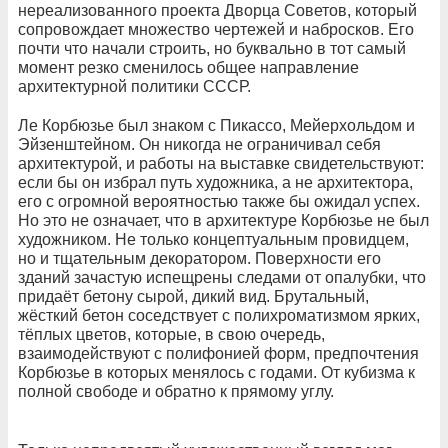
нереализованного проекта Дворца Советов, который
сопровождает множество чертежей и набросков. Его
почти что начали строить, но буквально в тот самый
момент резко сменилось общее направление
архитектурной политики СССР.
Ле Корбюзье был знаком с Пикассо, Мейерхольдом и
Эйзенштейном. Он никогда не ограничивал себя
архитектурой, и работы на выставке свидетельствуют:
если бы он избрал путь художника, а не архитектора,
его с огромной вероятностью также бы ожидал успех.
Но это не означает, что в архитектуре Корбюзье не был
художником. Не только концептуальным провидцем,
но и тщательным декоратором. Поверхности его
зданий зачастую испещрены следами от опалубки, что
придаёт бетону сырой, дикий вид. Брутальный,
жёсткий бетон соседствует с полихроматизмом ярких,
тёплых цветов, которые, в свою очередь,
взаимодействуют с полифонией форм, предпочтения
Корбюзье в которых менялось с годами. От кубизма к
полной свободе и обратно к прямому углу.