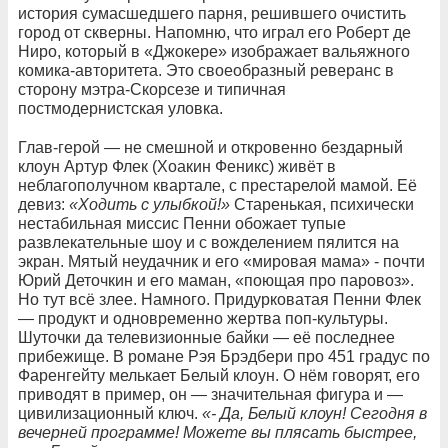
история сумасшедшего парня, решившего очистить
город от скверны. Напомню, что играл его Роберт де
Ниро, который в «Джокере» изображает вальяжного
комика-авторитета. Это своеобразный реверанс в
сторону мэтра-Скорсезе и типичная
постмодернистская уловка.
Глав-герой — не смешной и откровенно бездарный
клоун Артур Флек (Хоакин Феникс) живёт в
неблагополучном квартале, с престарелой мамой. Её
девиз:
«Ходить
с
улыбкой
!
»
Старенькая, психически
нестабильная миссис Пенни обожает тупые
развлекательные шоу и с вожделением пялится на
экран. Мятый неудачник и его «мировая мама» - почти
Юрий Деточкин и его маман, «поющая про паровоз».
Но тут всё злее. Намного. Придурковатая Пенни Флек
— продукт и одновременно жертва поп-культуры.
Шуточки да телевизионные байки — её последнее
прибежище. В романе Рэя Брэдбери про 451 градус по
Фаренгейту мелькает Белый клоун. О нём говорят, его
приводят в пример, он — значительная фигура и —
цивилизационный ключ.
«
-
Да
,
Белый
клоун
!
Сегодня
в
вечерней
программе
!
Можете
вы
плясать
быстрее
,