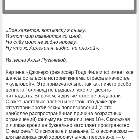
«Все
кажется
:
вот
маску
я
сниму
,
И
этот
мир
изменится
со
мной
,
Но
слёз
моих
не
видно
никому
.
Ну
что
ж
,
Арлекин
я
,
видно
,
не
плохой»
.
Из
песни
Аллы
Пугачёвой
.
Картина «Джокер» (режиссёр Тодд Филлипс) имеет все
шансы остаться в истории кинематографа в качестве
«культовой». Это примечательно, так как ничего особо
ценного Голливуд не выдавал уже лет десять-
пятнадцать. Впрочем, и другие тоже не выдавали.
Сюжет настолько злобен и жесток, что даже при
отсутствии эротических поползновений (а это
наиболее распространённая причина возрастных
ограничений) фильму выставили ценз 18+. Скользкая
и липкая кровища буквально затопляет пространство.
О чём речь? О психопате и маньяке. О классическом —
для американской хоррор-культуры персонаже — о