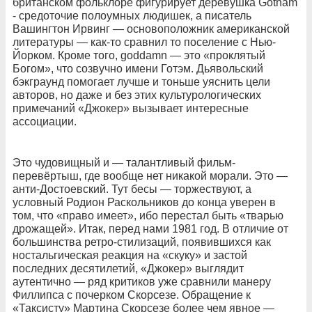
британском фольклоре фигурирует деревушка Gotham
- средоточие полоумных людишек, а писатель
Вашингтон Ирвинг — основоположник американской
литературы — как-то сравнил то поселение с Нью-
Йорком. Кроме того, goddamn — это «проклятый
Богом», что созвучно имени Готэм. Дьявольский
бэкграунд помогает лучше и тоньше уяснить цели
авторов, но даже и без этих культурологических
примечаний «Джокер» вызывает интересные
ассоциации.
Это чудовищный и — талантливый фильм-
перевёртыш, где вообще нет никакой морали. Это —
анти-Достоевский. Тут бесы — торжествуют, а
условный Родион Раскольников до конца уверен в
том, что «право имеет», ибо перестал быть «тварью
дрожащей». Итак, перед нами 1981 год. В отличие от
большинства ретро-стилизаций, появившихся как
ностальгическая реакция на «скуку» и застой
последних десятилетий, «Джокер» выглядит
аутентично — ряд критиков уже сравнили манеру
Филлипса с почерком Скорсезе. Обращение к
«Таксисту» Мартина Скорсезе более чем явное —