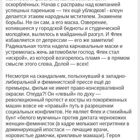
оскорблённых. Начав с расправы над компанией
успешных пареньков — тех ещё ублюдков! - клоун
делается этаким народным мстителем. Знаменем
борьбы. Не он сам, а его маска. Озверение,
копившееся у городской бедноты и студенческой
молодёжи, вылилось в майданный разгул. И Флек
избавляется от депрессии — его же заметили!
Радикальная толпа надела карнавальные маски и
устремилась жечь автомобили господ. Флек стал
«искрой», из которой возгорелось пламя — в прямом
смысле этого слова. Долой — всех!
Несмотря на скандальчик, полыхнувший в западно-
либеральной и феминистской прессе ещё до
премьеры, фильм не имеет право-консервативной
окраски. Откуда?! Он «левый» по духу —
революционный протест и костры из покорёженных
машин вовсе не «правый» путь в разрешении
социальных конфликтов. Не являет Флек и стихийный
бунт «белого мужчины» против диктата чернокожих
женщин-феминисток (в кадре мелькают негритянки в
доминирующей ипостаси — лечащие врачи,
норовистые дамочки, крикливые мамаши). Героя