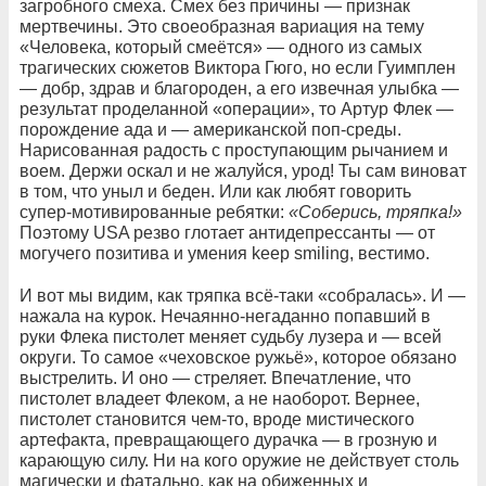
загробного смеха. Смех без причины — признак
мертвечины. Это своеобразная вариация на тему
«Человека, который смеётся» — одного из самых
трагических сюжетов Виктора Гюго, но если Гуимплен
— добр, здрав и благороден, а его извечная улыбка —
результат проделанной «операции», то Артур Флек —
порождение ада и — американской поп-среды.
Нарисованная радость с проступающим рычанием и
воем. Держи оскал и не жалуйся, урод! Ты сам виноват
в том, что уныл и беден. Или как любят говорить
супер-мотивированные ребятки:
«Соберись
,
тряпка
!
»
Поэтому USA резво глотает антидепрессанты — от
могучего позитива и умения keep smiling, вестимо.
И вот мы видим, как тряпка всё-таки «собралась». И —
нажала на курок. Нечаянно-негаданно попавший в
руки Флека пистолет меняет судьбу лузера и — всей
округи. То самое «чеховское ружьё», которое обязано
выстрелить. И оно — стреляет. Впечатление, что
пистолет владеет Флеком, а не наоборот. Вернее,
пистолет становится чем-то, вроде мистического
артефакта, превращающего дурачка — в грозную и
карающую силу. Ни на кого оружие не действует столь
магически и фатально, как на обиженных и