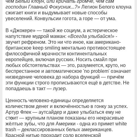
чем
Белый
клоун
,
или
кричать
громче
,
чем
сам
господин
Главный
Фокусник
...?
»
Легион Белого клоуна
сжигает книги и выдумывает новые способы
увеселений. Конвульсии гогота, а горе — от ума.
В «Джокере» — такой же социум, а истерическое
напутствие мудрой маман:
«Всегда
улыбайся
!
»
-
звучит рефреном. Это ни что иное, как американо-
британское keep smiling ментально противостоящее
философичной мрачности континентальных
европейцев, включая русских. Носить смайл при
любых обстоятельствах — это, разумеется, круто, но
беспрестанное и автоматическое 'no problem' означает
низведение человека до набора функций — причём
эти функции строго прописываются ещё в детстве. Не
попадаешь в такт — лузер.
Ценность человеко-единицы определяется
количеством денег и включённостью в гонку за успех.
Артур Флек — аутсайдер и даже улыбаться ему не
ст
о
ит — крупным планом показаны его некрасивые
жёлтые зубы, что для Америки - одна из примет white
trash – деклассированных белых американцев.
Красной нитью проходит соло вселенской