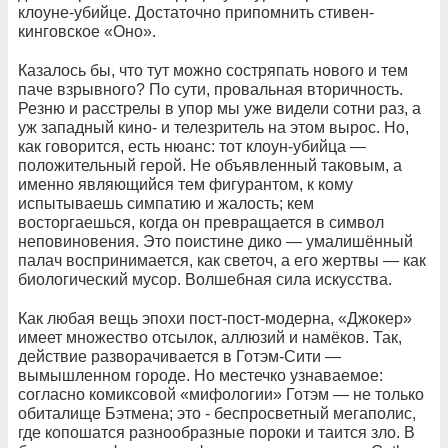
клоуне-убийце. Достаточно припомнить стивен-
кинговское «Оно».
Казалось бы, что тут можно состряпать нового и тем
паче взрывного? По сути, провальная вторичность.
Резню и расстрелы в упор мы уже видели сотни раз, а
уж западный кино- и телезритель на этом вырос. Но,
как говорится, есть нюанс: тот клоун-убийца —
положительный герой. Не объявленный таковым, а
именно являющийся тем фигурантом, к кому
испытываешь симпатию и жалость; кем
восторгаешься, когда он превращается в символ
неповиновения. Это поистине дико — умалишённый
палач воспринимается, как светоч, а его жертвы — как
биологический мусор. Волшебная сила искусства.
Как любая вещь эпохи пост-пост-модерна, «Джокер»
имеет множество отсылок, аллюзий и намёков. Так,
действие разворачивается в Готэм-Сити —
вымышленном городе. Но местечко узнаваемое:
согласно комиксовой «мифологии» Готэм — не только
обиталище Бэтмена; это - беспросветный мегаполис,
где копошатся разнообразные пороки и таится зло. В