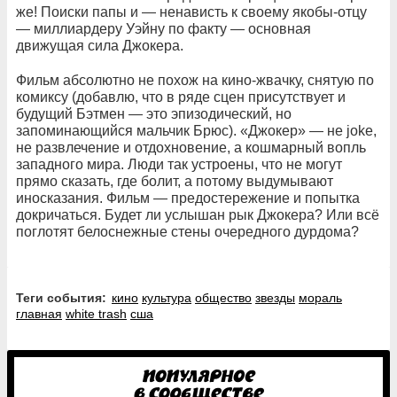
же! Поиски папы и — ненависть к своему якобы-отцу
— миллиардеру Уэйну по факту — основная
движущая сила Джокера.
Фильм абсолютно не похож на кино-жвачку, снятую по
комиксу (добавлю, что в ряде сцен присутствует и
будущий Бэтмен — это эпизодический, но
запоминающийся мальчик Брюс). «Джокер» — не joke,
не развлечение и отдохновение, а кошмарный вопль
западного мира. Люди так устроены, что не могут
прямо сказать, где болит, а потому выдумывают
иносказания. Фильм — предостережение и попытка
докричаться. Будет ли услышан рык Джокера? Или всё
поглотят белоснежные стены очередного дурдома?
Теги события:
кино
культура
общество
звезды
мораль
главная
white trash
сша