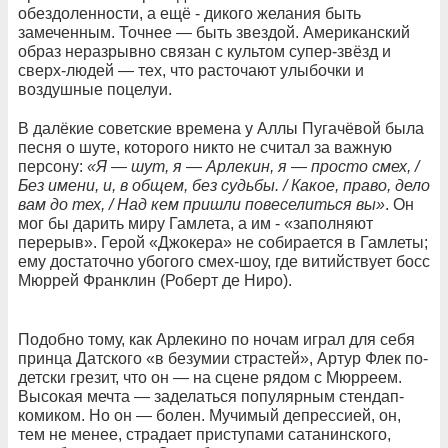
обездоленности, а ещё - дикого желания быть
замеченным. Точнее — быть звездой. Американский
образ неразрывно связан с культом супер-звёзд и
сверх-людей — тех, что расточают улыбочки и
воздушные поцелуи.
В далёкие советские времена у Аллы Пугачёвой была
песня о шуте, которого никто не считал за важную
персону:
«Я
—
шут
,
я
—
Арлекин
,
я
—
просто
смех
, /
Без
имени
,
и
,
в
общем
,
без
судьбы
. /
Какое
,
право
,
дело
вам
до
тех
, /
Над
кем
пришли
повеселиться
вы»
. Он
мог бы дарить миру Гамлета, а им - «заполняют
перерыв». Герой «Джокера» не собирается в Гамлеты;
ему достаточно убогого смех-шоу, где витийствует босс
Мюррей Франклин (Роберт де Ниро).
Подобно тому, как Арлекино по ночам играл для себя
принца Датского «в безумии страстей», Артур Флек по-
детски грезит, что он — на сцене рядом с Мюрреем.
Высокая мечта — заделаться популярным стендап-
комиком. Но он — болен. Мучимый депрессией, он,
тем не менее, страдает приступами сатанинского,