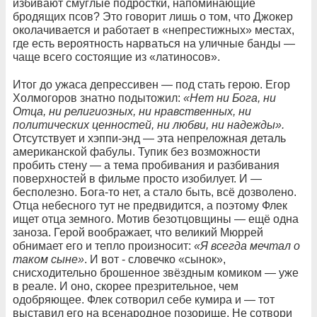
избивают смуглые подростки, напоминающие
бродящих псов? Это говорит лишь о том, что Джокер
околачивается и работает в «непрестижных» местах,
где есть вероятность нарваться на уличные банды —
чаще всего состоящие из «латиносов».
Итог до ужаса депрессивен — под стать герою. Егор
Холмогоров знатно подытожил:
«Нет
ни
Бога
,
ни
Отца
,
ни
религиозных
,
ни
нравственных
,
ни
политических
ценностей
,
ни
любви
,
ни
надежды»
.
Отсутствует и хэппи-энд — эта непреложная деталь
американской фабулы. Тупик без возможности
пробить стену — а тема пробивания и разбивания
поверхностей в фильме просто изобилует. И —
бесполезно. Бога-то нет, а стало быть, всё дозволено.
Отца небесного тут не предвидится, а поэтому Флек
ищет отца земного. Мотив безотцовщины — ещё одна
заноза. Герой воображает, что великий Мюррей
обнимает его и тепло произносит:
«Я
всегда
мечтал
о
таком
сыне»
. И вот - словечко «сынок»,
снисходительно брошенное звёздным комиком — уже
в реале. И оно, скорее презрительное, чем
одобряющее. Флек сотворил себе кумира и — тот
выставил его на всенародное позорище. Не сотвори