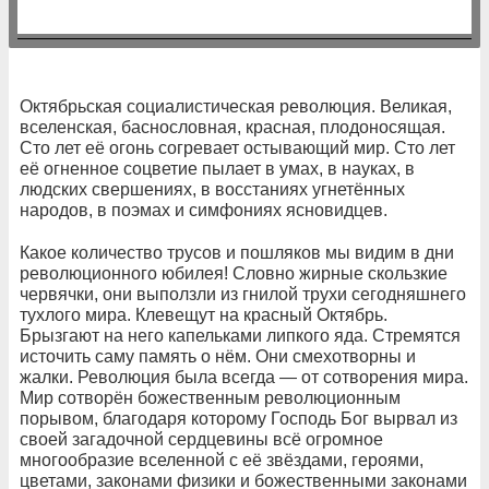
Октябрьская социалистическая революция. Великая,
вселенская, баснословная, красная, плодоносящая.
Сто лет её огонь согревает остывающий мир. Сто лет
её огненное соцветие пылает в умах, в науках, в
людских свершениях, в восстаниях угнетённых
народов, в поэмах и симфониях ясновидцев.
Какое количество трусов и пошляков мы видим в дни
революционного юбилея! Словно жирные скользкие
червячки, они выползли из гнилой трухи сегодняшнего
тухлого мира. Клевещут на красный Октябрь.
Брызгают на него капельками липкого яда. Стремятся
источить саму память о нём. Они смехотворны и
жалки. Революция была всегда — от сотворения мира.
Мир сотворён божественным революционным
порывом, благодаря которому Господь Бог вырвал из
своей загадочной сердцевины всё огромное
многообразие вселенной с её звёздами, героями,
цветами, законами физики и божественными законами