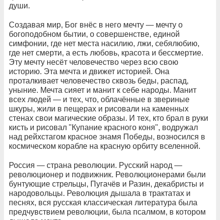
души.
Создавая мир, Бог внёс в него мечту — мечту о
богоподобном бытии, о совершенстве, единой
симфонии, где нет места насилию, лжи, себялюбию,
где нет смерти, а есть любовь, красота и бессмертие.
Эту мечту несёт человечество через всю свою
историю. Эта мечта и движет историей. Она
проталкивает человечество сквозь беды, распад,
уныние. Мечта сияет и манит к себе народы. Манит
всех людей — и тех, что, облачённые в звериные
шкуры, жили в пещерах и рисовали на каменных
стенах свои магические образы. И тех, кто брал в руки
кисть и рисовал "Купание красного коня", водружал
над рейхстагом красное знамя Победы, возносился в
космическом корабле на красную орбиту вселенной.
Россия — страна революции. Русский народ —
революционер и подвижник. Революционерами были
бунтующие стрельцы, Пугачёв и Разин, декабристы и
народовольцы. Революция дышала в трактатах и
песнях, вся русская классическая литература была
предчувствием революции, была псалмом, в котором