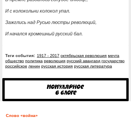
И с колокольни колокол упал.
Зажглись над Русью люстры революций,
И начался кромешный русский бал.
Теги события:
1917 - 2017
октябрьская революция
мечта
общество
политика
революция
русский авангард
государство
российское
ленин
русская история
русская литература
Слово «война»