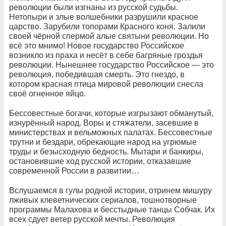
революции были изгнаны из русской судьбы.
Нетопыри и злые волшебники разрушили красное
царство. Зарубили топорами Красного коня. Залили
своей чёрной спермой алые святыни революции. Но
всё это мнимо! Новое государство Российское
возникло из праха и несёт в себе багряные гроздья
революции. Нынешнее государство Российское — это
революция, победившая смерть. Это гнездо, в
котором красная птица мировой революции снесла
своё огненное яйцо.
Бессовестные богачи, которые изгрызают обманутый,
изнурённый народ. Воры и стяжатели, засевшие в
министерствах и вельможных палатах. Бессовестные
трутни и бездари, обрекающие народ на угрюмые
труды и безысходную бедность. Мытари и банкиры,
остановившие ход русской истории, отказавшие
современной России в развитии…
Вслушаемся в гулы родной истории, отринем мишуру
лживых клеветнических сериалов, тошнотворные
программы Малахова и бесстыдные танцы Собчак. Их
всех сдует ветер русской мечты. Революция