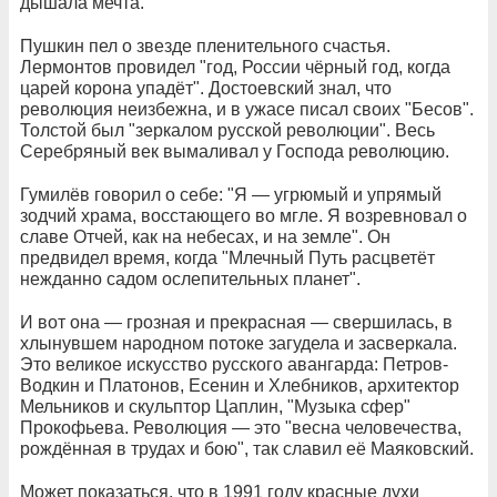
дышала мечта.
Пушкин пел о звезде пленительного счастья.
Лермонтов провидел "год, России чёрный год, когда
царей корона упадёт". Достоевский знал, что
революция неизбежна, и в ужасе писал своих "Бесов".
Толстой был "зеркалом русской революции". Весь
Серебряный век вымаливал у Господа революцию.
Гумилёв говорил о себе: "Я — угрюмый и упрямый
зодчий храма, восстающего во мгле. Я возревновал о
славе Отчей, как на небесах, и на земле". Он
предвидел время, когда "Млечный Путь расцветёт
нежданно садом ослепительных планет".
И вот она — грозная и прекрасная — свершилась, в
хлынувшем народном потоке загудела и засверкала.
Это великое искусство русского авангарда: Петров-
Водкин и Платонов, Есенин и Хлебников, архитектор
Мельников и скульптор Цаплин, "Музыка сфер"
Прокофьева. Революция — это "весна человечества,
рождённая в трудах и бою", так славил её Маяковский.
Может показаться, что в 1991 году красные духи