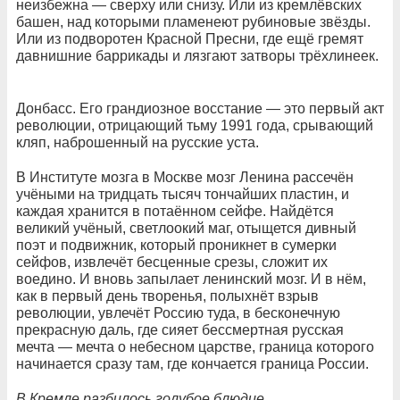
неизбежна — сверху или снизу. Или из кремлёвских
башен, над которыми пламенеют рубиновые звёзды.
Или из подворотен Красной Пресни, где ещё гремят
давнишние баррикады и лязгают затворы трёхлинеек.
Донбасс. Его грандиозное восстание — это первый акт
революции, отрицающий тьму 1991 года, срывающий
кляп, наброшенный на русские уста.
В Институте мозга в Москве мозг Ленина рассечён
учёными на тридцать тысяч тончайших пластин, и
каждая хранится в потаённом сейфе. Найдётся
великий учёный, светлоокий маг, отыщется дивный
поэт и подвижник, который проникнет в сумерки
сейфов, извлечёт бесценные срезы, сложит их
воедино. И вновь запылает ленинский мозг. И в нём,
как в первый день творенья, полыхнёт взрыв
революции, увлечёт Россию туда, в бесконечную
прекрасную даль, где сияет бессмертная русская
мечта — мечта о небесном царстве, граница которого
начинается сразу там, где кончается граница России.
В Кремле разбилось голубое блюдце,