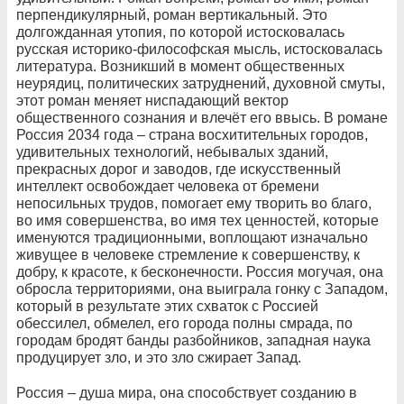
перпендикулярный, роман вертикальный. Это
долгожданная утопия, по которой истосковалась
русская историко-философская мысль, истосковалась
литература. Возникший в момент общественных
неурядиц, политических затруднений, духовной смуты,
этот роман меняет ниспадающий вектор
общественного сознания и влечёт его ввысь. В романе
Россия 2034 года – страна восхитительных городов,
удивительных технологий, небывалых зданий,
прекрасных дорог и заводов, где искусственный
интеллект освобождает человека от бремени
непосильных трудов, помогает ему творить во благо,
во имя совершенства, во имя тех ценностей, которые
именуются традиционными, воплощают изначально
живущее в человеке стремление к совершенству, к
добру, к красоте, к бесконечности. Россия могучая, она
обросла территориями, она выиграла гонку с Западом,
который в результате этих схваток с Россией
обессилел, обмелел, его города полны смрада, по
городам бродят банды разбойников, западная наука
продуцирует зло, и это зло сжирает Запад.
Россия – душа мира, она способствует созданию в