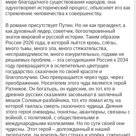
мире благодатного существования народов, она
одухотворяет исторический процесс, объясняет его как
стремление человечества к совершенству.
В романе присутствует Путин. Но не как президент, а
как духовный лидер, советчик, богооткровенный
знаток мировой и русской истории. Таким образом
Россия 2026 года, в которой льётся кровь, слёзы,
много тьмы, много зла, много стяжательства,
несправедливости, много изнурительных, годами не
решаемых проблем, – эта сегодняшняя Россия к 2034
году превращается в ослепительно цветущее
государство, сказочное по своей красоте и
благополучию. Оно превращается через чудо, через
преображение. Носителем этого чуда является герой
Ратников. Он богатырь, он кудесник, он тот, кто в
древних русских сказаниях засовывал в заплечный
мешок Соловья-разбойника, тот, кто ломал иглу, на
которой таилась смерть сказочного чудища. Деяния
этого героя очевидны, понятны, авантюрны, связаны с
войной, с политикой, с общественными и
международными коллизиями. Но по сути своей они
чудесны. Этот герой – долгожданный в нашей
литературе, он воитель без страха и упрёка, сокрушает