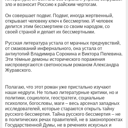
зло и возносит Россию к райским чертогам.
Он совершает подвиг. Подвиг, иногда жертвенный,
открывает человеку ключ к бессмертию. И человек
делится этим бессмертием со своим народом, со
своей страной и делает их бессмертными.
Русская литература устала от мрачных предчувствий,
от смакований инфернального, она устала от
антиутопий Владимира Сорокина и Виктора Пелевина.
Эти тёмные демоны исторического поражения
ниспровергаются светоносным романом Александра
Журавского.
Полагаю, что этот роман уже пристально изучают
наши недруги. Не только литературные критики, но и
политики, социологи, геостратеги, социальные
психологи, богословы, маги – весь арсенал западных
исследователей, которые стараются открыть тайну
русского бессмертия. Тайна русского бессмертия – не
в политических речах правителей, не в законопроектах
Государственной Думы, не в речениях искусных и