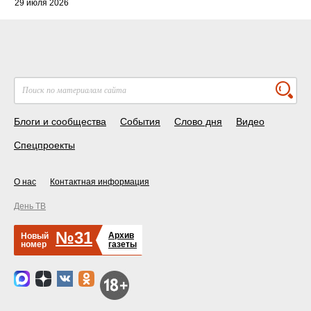
29 июля 2026
Блоги и сообщества
События
Слово дня
Видео
Спецпроекты
О нас
Контактная информация
День ТВ
№31
Архив
Новый
номер
газеты