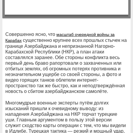
Совершенно ясно, что
масштаб очередной войны за
существенно крупнее всех прошлых стычек на
Карабах
границе Азербайджана и непризнанной Нагорно-
Карабахской Республики (НКР), а план атаки
составлялся заранее. Обе стороны конфликта весь
первый день браво рапортовали о захваченных или
отбитых землях, об огромных потерях противника и
незначительном ущербе со своей стороны, а фото и
видео горящих танков облетели интернет-
пространство так же быстро, как и неподтверждённая
новость о сбитом азербайджанском самолёте.
Многомудрые военные эксперты путём долгих
изысканий пришли к очевидному выводу: из
нападения Азербайджана на НКР торчат турецкие
уши. Главным аргументом в пользу этой версии
служит сходство карты операции с тем, что мы видели
в Идлибе. Турецкая тактика — резкий и мощный удар,