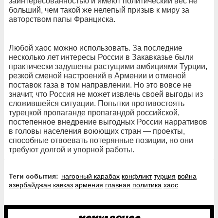
заинтересованностью и имеют политический вес не
больший, чем такой же нелепый призыв к миру за
авторством папы Франциска.
Любой хаос можно использовать. За последние
несколько лет интересы России в Закавказье были
практически задушены растущими амбициями Турции,
резкой сменой настроений в Армении и отменой
поставок газа в том направлении. Но это вовсе не
значит, что Россия не может извлечь своей выгоды из
сложившейся ситуации. Попытки противостоять
турецкой пропаганде пропагандой российской,
постепенное внедрение выгодных России нарративов
в головы населения воюющих стран — проекты,
способные отвоевать потерянные позиции, но они
требуют долгой и упорной работы.
Теги события:
нагорный карабах
конфликт
турция
война
азербайджан
кавказ
армения
главная
политика
хаос