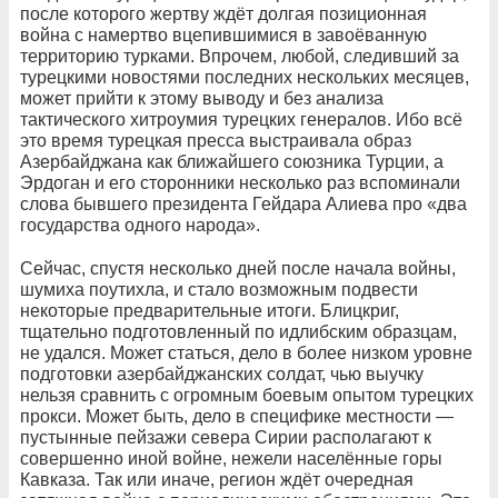
после которого жертву ждёт долгая позиционная
война с намертво вцепившимися в завоёванную
территорию турками. Впрочем, любой, следивший за
турецкими новостями последних нескольких месяцев,
может прийти к этому выводу и без анализа
тактического хитроумия турецких генералов. Ибо всё
это время турецкая пресса выстраивала образ
Азербайджана как ближайшего союзника Турции, а
Эрдоган и его сторонники несколько раз вспоминали
слова бывшего президента Гейдара Алиева про «два
государства одного народа».
Сейчас, спустя несколько дней после начала войны,
шумиха поутихла, и стало возможным подвести
некоторые предварительные итоги. Блицкриг,
тщательно подготовленный по идлибским образцам,
не удался. Может статься, дело в более низком уровне
подготовки азербайджанских солдат, чью выучку
нельзя сравнить с огромным боевым опытом турецких
прокси. Может быть, дело в специфике местности —
пустынные пейзажи севера Сирии располагают к
совершенно иной войне, нежели населённые горы
Кавказа. Так или иначе, регион ждёт очередная