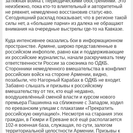
затяжная война с периодическими обострениями. Это
неизбежно, пока кто-то влиятельный и авторитетный
не рявкнет, немедленно восстановив статус-кво.
Сегодняшний расклад показывает, что в регионе такой
силы нет, а «большие парни» из далека не обращают
внимания на очередные выстрелы где-то на Кавказе.
Куда интенсивнее оказались бои в информационном
пространстве. Армяне, широко представленные в
российском инфополе, равно как и поддерживающие
их российские журналисты, начали раскручивать тему
ответственности России за союзника по ОДКБ.
Сторонники немедленного вмешательства в конфликт
российских войск на стороне Армении, видно,
позабыли, что Нагорный Карабах в ОДКБ не входит.
Забавно слышать и призывы к российскому
вмешательству от тех, кто ещё недавно,
воодушевлённый сменой власти и курсом нового
премьера Пашиняна на сближение с Западом, ходил
по ереванским улицам с плакатами «Прекратить
российскую оккупацию!». Несмотря на старания этих
граждан, в Гюмри и Ереване всё ещё располагается
102-я военная база, служащая, по сути, залогом
территориальной целостности Армении. Призывы к