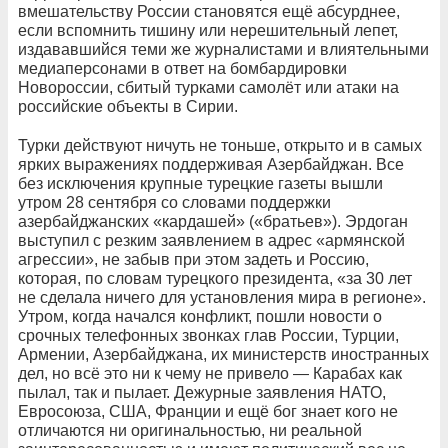
вмешательству России становятся ещё абсурднее,
если вспомнить тишину или нерешительный лепет,
издававшийся теми же журналистами и влиятельными
медиаперсонами в ответ на бомбардировки
Новороссии, сбитый турками самолёт или атаки на
российские объекты в Сирии.
Турки действуют ничуть не тоньше, открыто и в самых
ярких выражениях поддерживая Азербайджан. Все
без исключения крупные турецкие газеты вышли
утром 28 сентября со словами поддержки
азербайджанских «кардашей» («братьев»). Эрдоган
выступил с резким заявлением в адрес «армянской
агрессии», не забыв при этом задеть и Россию,
которая, по словам турецкого президента, «за 30 лет
не сделала ничего для установления мира в регионе».
Утром, когда начался конфликт, пошли новости о
срочных телефонных звонках глав России, Турции,
Армении, Азербайджана, их министерств иностранных
дел, но всё это ни к чему не привело — Карабах как
пылал, так и пылает. Дежурные заявления НАТО,
Евросоюза, США, Франции и ещё бог знает кого не
отличаются ни оригинальностью, ни реальной