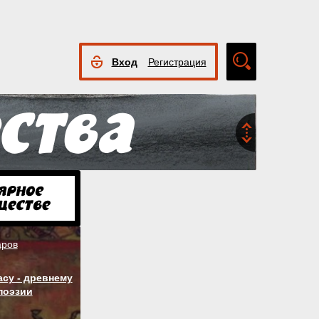
Вход
Регистрация
Расширенный
поиск
аров
су - древнему
поэзии