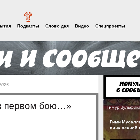
ытия
Подкасты
Слово дня
Видео
Спецпроекты
2025
в первом бою…»
Тимур Зульфик
Гимн Мусалла
вину вечной 