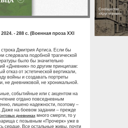
Cообщество
«Круг чтения»
2024. - 288 с. (Военная проза XXI
 строка Дмитрия Артиса. Если бы
ии следовала подобной трагической
тературы было бы значительно
кий «Дневник» по другим принципам:
й отказ от эстетической вертикали,
ду войны и создавать портреты
и, не дневниковой, не хроникальной.
ные, событийные или с акцентом на
очтение отдано повседневным
енно, лишено надежности, поэтому –
. Даже на боевом задании – прежде
много смерти, то у
онтовых дневниках
оварища с позывным «Прочерк» уже в
ь сердце. Все остальные живы, почти