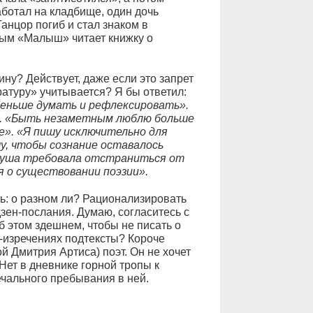
аботал на кладбище, один дочь
анцор погиб и стал знаком в
ным «Малыш» читает книжку о
ину? Действует, даже если это запрет
ратуру» учитывается? Я бы ответил:
Меньше думать и рефлексировать».
». «Быть незаметным люблю больше
е». «Я пишу исключительно для
у, чтобы сознание оставалось
«Душа требовала отстраниться от
я о существовании поэзии».
ь: о разном ли? Рационализировать
дзен-послания. Думаю, согласитесь с
 этом здешнем, чтобы не писать о
н-изречениях подтексты? Короче
ой Дмитрия Артиса) поэт. Он не хочет
Нет в дневнике горной тропы к
ечального пребывания в ней.