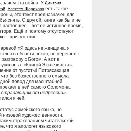
, зачем эта война. У
Дмитрия
,
есть такое
кой
Алексея Шорохова
ороны, это текст предназначен для
ъяснять. С другой, книга как бы и не
я настоящее – вот её истинное время,
тора. Ещё и поэтому отсутствуют
ко – присутствие.
гаревой «Я здесь не женщина, я
ался в области покоя, не перешёл к
разговору с Богом. А вот в
училось с «Книгой Экклезиаста».
еление от пустоты! Потрясающая
, что без божественного смысла
едной повод для масштабной
упрекает в ней самого Соломона,
 страдающим от депрессии».
ился к ней.
статус армейского языка, не
ой низовой художественности.
с таким страхованием читательской
е, что я апологет языкового