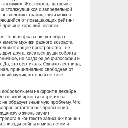
 «птички». Жестокость, встречи с
чи столкнувшихся с запредельной
 нескольких страниц книги можно
даляющийся от повышающих рейтинг
й причине хороший человек.
».
Первая фраза рисует образ
 вместе мужики разного возраста
полняют общее пространство - не
друг друга, касаться души собрата
аконичное, не создающее философии и
 Да, это вертикаль. Однако лестница,
тная, принципиально свободная от
оший мужик, который не хочет
ёл добровольцем на фронт в декабре
без всякой яркости встретил на
 не образует значимую проблему. Что
опрос остается без прояснения.
жданскую жизнь звучит
ревога в контексте зависших причин
ем эпизоды войны и мира летом и