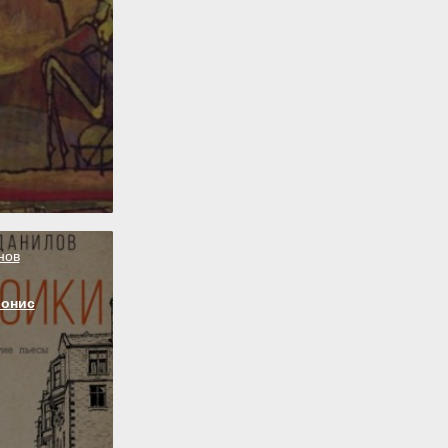
нов
ионис