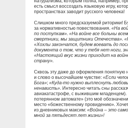
натурализма, которым полна, например, пр
есть смысл воссоздать языковую игру, кото
пространствах заводит русского человека!
Слишком много предсказуемой риторики! Бу
за нормативностью повествования.
«На вой
по поступкам». «На войне все больны все
смертники, мы защитники Отечества». «Г
«Хохлы закончатся, будем воевать до пос
документа о том, что у тебя нет ноги, зн
«Настоящий вкус жизни приходит на войн
страну».
Сквозь эту даже до оформления понятную 
и слово о высочайшем чувстве:
«Если чело
Бога»
;
«Куда-то нужно выплеснуть любовь
ненависть»
. Интересно читать сны рассказ
авиакатастрофе, с выжившим младенцем).
потерянном автомате» (это моё обозначение
место «божественному провидению». Хочет
из дневниковых максим:
«Война – это само
мной за пятьдесят лет жизни»!