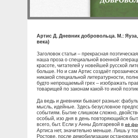
Артис Д. Дневник добровольца. М.: Яуза, 
века)
Заголовок статьи – прекрасная поэтическая
наша проза о специальной военной операц
красоте, читателей у новейшей русской ли
больше. Но и сам Артис создаёт прозаичес
никакой специальной литературности, полны
будто непрощаемый грех – изображать прав
товарищей по законам какой-то иной поэтик
Да ведь и дневники бывают разные: фабуль
мысль, идейные. Здесь безусловное предп
событиям. Бытие слишком сложно, двойств
особый, изо дня в день повторяющийся быт
всего, быт. Если у Анны Долгаревой в
её фр
Артиса нет, значительно меньше. Лишь у т
Ростове, после демобилизации остановилос