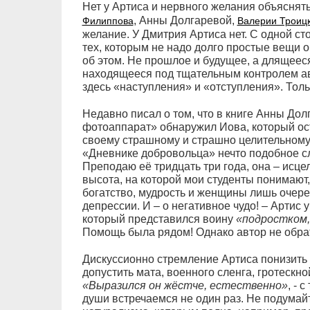
Нет у Артиса и нервного желания объяснять
, Анны Долгаревой,
Филиппова
Валерии Троиц
желание. У Дмитрия Артиса нет. С одной ст
тех, которым не надо долго простые вещи об
об этом. Не прошлое и будущее, а длящеес
находящееся под тщательным контролем ав
здесь «наступления» и «отступления». Толь
Недавно писал о том, что в книге Анны Дол
фотоаппарат» обнаружил Иова, который ост
своему страшному и страшно целительному 
«Дневнике добровольца» нечто подобное сл
Преподаю её тридцать три года, она – исц
высота, на которой мои студенты понимают
богатство, мудрость и женщины лишь очер
депрессии. И – о негативное чудо! – Артис 
который представился воину
«подростком,
Помощь была рядом! Однако автор не обрат
Дискуссионно стремление Артиса понизить 
допустить мата, военного сленга, гротескн
«Выразился он жёстче, естественно»
, - 
души встречаемся не один раз. Не подумайт