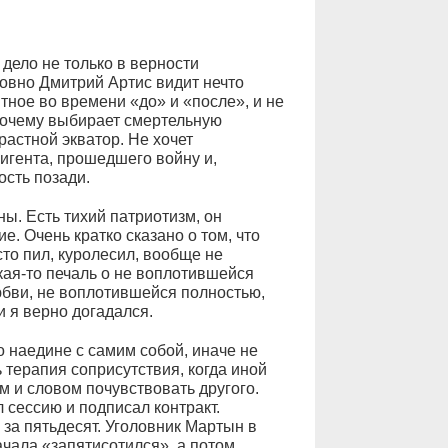
 дело не только в верности
овно Дмитрий Артис видит нечто
тное во времени «до» и «после», и не
 почему выбирает смертельную
астной экватор. Не хочет
игента, прошедшего войну и,
сть позади.
ы. Есть тихий патриотизм, он
. Очень кратко сказано о том, что
то пил, куролесил, вообще не
кая-то печаль о не воплотившейся
юбви, не воплотившейся полностью,
и я верно догадался.
о наедине с самим собой, иначе не
 терапия соприсутствия, когда иной
м и словом почувствовать другого.
 сессию и подписал контракт.
за пятьдесят. Уголовник Мартын в
ачала «запятисотился», а потом