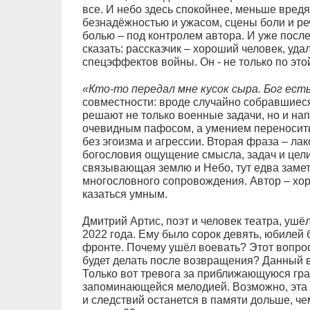
все. И небо здесь спокойнее, меньше вредят
безнадёжностью и ужасом, сцены боли и ре
болью – под контролем автора. И уже после
сказать: рассказчик – хороший человек, у
спецэффектов войны. Он - не только по это
«Кто-то передал мне кусок сыра. Бог есть
совместности: вроде случайно собравшиеся
решают не только военные задачи, но и на
очевидным пафосом, а умением переносить 
без эгоизма и агрессии. Вторая фраза – л
богословия ощущение смысла, задач и цели.
связывающая землю и Небо, тут едва заме
многословного сопровождения. Автор – хор
казаться умным.
Дмитрий Артис, поэт и человек театра, уш
2022 года. Ему было сорок девять, юбилей 
фронте. Почему ушёл воевать? Этот вопрос
будет делать после возвращения? Данный в
Только вот тревога за приближающуюся гра
запоминающейся мелодией. Возможно, эта т
и следствий останется в памяти дольше, ч