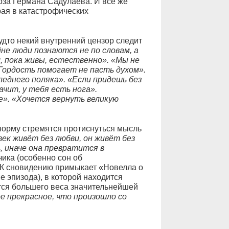
оза Германа Садулаева. И всё же
рая в катастрофических
дто некий внутренний цензор следит
не люди познаются не по словам, а
м, пока живы, естественно». «Мы не
ордость помогает не пасть духом».
леднего поляка». «Если придешь без
ачит, у тебя есть нога».
е». «Хочется вернуть великую
норму стремятся протиснуться мысль
век живёт без любви, он живёт без
, иначе она превратится в
чика (особенно сон об
 К сновидению примыкает «Новелла о
 эпизода), в которой находится
ся большего веса значительнейшей
е прекрасное, что произошло со