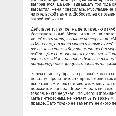
выправился. Да Винчи двадцать три года р
вырастил, жена повесилась. Мусульманин Т
читательской памяти. Доброволец с позыв
загробной жизни.
Действует тут запрет на детализацию и глуб
бессознательный. Может, и запрет на «лите
да.
«Стихи ушли, в голове ни строчки». «
«Идеи нет, от того много пустых людей
всего на свете». «Внутри меня ревёт мор
себя». «Дневник заполнил пустоту». «Пиш
чистым». «Мне нравилось быть здесь». 
литературного процесса, забыть на врем
Зачем привожу фразы о разном? Как сказат
не стану. Прочитайте эти предложения как 
вычитанным мною подтекстом: «пишу вот об
пережитом ранее». Впрочем, есть ли в дзе
говоря, никто не узнал, что Огогош (позывн
быть интересным, не желает быть важным. 
правде. Зато трудно не заметить немного п