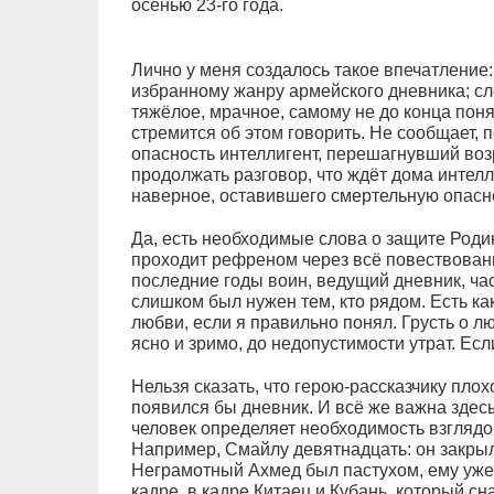
осенью 23-го года.
Лично у меня создалось такое впечатление:
избранному жанру армейского дневника; сл
тяжёлое, мрачное, самому не до конца поня
стремится об этом говорить. Не сообщает,
опасность интеллигент, перешагнувший возр
продолжать разговор, что ждёт дома интелл
наверное, оставившего смертельную опасно
Да, есть необходимые слова о защите Родин
проходит рефреном через всё повествование
последние годы воин, ведущий дневник, час
слишком был нужен тем, кто рядом. Есть ка
любви, если я правильно понял. Грусть о л
ясно и зримо, до недопустимости утрат. Есл
Нельзя сказать, что герою-рассказчику плох
появился бы дневник. И всё же важна здесь
человек определяет необходимость взглядо
Например, Смайлу девятнадцать: он закрыл
Неграмотный Ахмед был пастухом, ему уже 
кадре, в кадре Китаец и Кубань, который сн