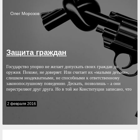
Олег
Морозов
Защита граждан
Государство упорно не желает допускать своих граждан до
оружия. Похоже, не доверяет. Или считает их «малыми детьми»,
слишком неадекватными, не способными к ответственному
законопослушному поведению. Дескать, позволишь – а они
перестреляют друг друга. Но в той же Конституции записано, что
источником власти у нас является народ. То есть все граждане
России. И тогда получается, что наша власть, наше государство не
2 февраля 2016
доверяет тому источнику, который его и создал?!