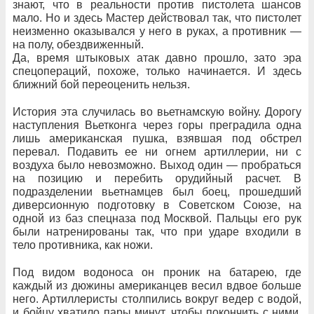
знают, что в реальности против пистолета шансов
мало. Но и здесь Мастер действовал так, что пистолет
неизменно оказывался у него в руках, а противник —
на полу, обездвиженный.
Да, время штыковых атак давно прошло, зато эра
спецопераций, похоже, только начинается. И здесь
ближний бой переоценить нельзя.
История эта случилась во вьетнамскую войну. Дорогу
наступления Вьетконга через горы преградила одна
лишь американская пушка, взявшая под обстрел
перевал. Подавить ее ни огнем артиллерии, ни с
воздуха было невозможно. Выход один — пробраться
на позицию и перебить орудийный расчет. В
подразделении вьетнамцев был боец, прошедший
диверсионную подготовку в Советском Союзе, на
одной из баз спецназа под Москвой. Пальцы его рук
были натренированы так, что при ударе входили в
тело противника, как ножи.
Под видом водоноса он проник на батарею, где
каждый из дюжины американцев весил вдвое больше
него. Артиллеристы столпились вокруг ведер с водой,
и бойцу хватило пары минут, чтобы покончить с ними.