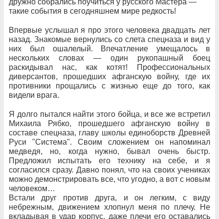
дружно собрались поучиться у русского Мастера —
такие события в сегодняшнем мире редкость!
Впервые услышал я про этого человека двадцать лет
назад. Знакомые вернулись со слета спецназа и вид у
них был ошалелый. Впечатление умещалось в
нескольких словах — один рукопашный боец
раскидывал нас, как котят! Профессиональных
диверсантов, прошедших афганскую войну, где их
противники прощались с жизнью еще до того, как
видели врага.
Я долго пытался найти этого бойца, и все же встретил
Михаила Рябко, прошедшего афганскую войну в
составе спецназа, главу школы единоборств Древней
Руси "Система". Своим сложением он напоминал
медведя, но, когда нужно, бывал очень быстр.
Предложил испытать его технику на себе, и я
согласился сразу. Давно понял, что на своих учениках
можно демонстрировать все, что угодно, а вот с новым
человеком…
Встали друг против друга, и он легким, с виду
небрежным, движением хлопнул меня по плечу. Не
вкладывая в удар корпус, даже плечи его оставались