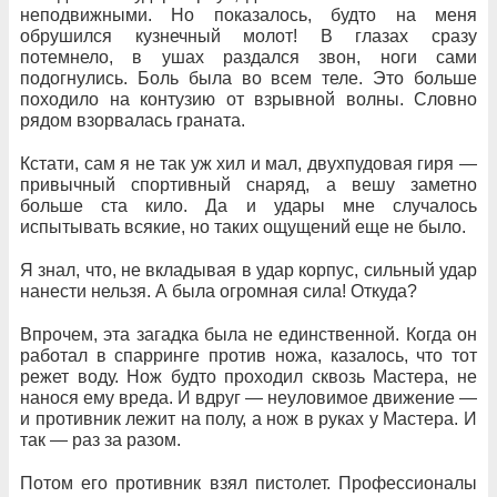
неподвижными. Но показалось, будто на меня
обрушился кузнечный молот! В глазах сразу
потемнело, в ушах раздался звон, ноги сами
подогнулись. Боль была во всем теле. Это больше
походило на контузию от взрывной волны. Словно
рядом взорвалась граната.
Кстати, сам я не так уж хил и мал, двухпудовая гиря —
привычный спортивный снаряд, а вешу заметно
больше ста кило. Да и удары мне случалось
испытывать всякие, но таких ощущений еще не было.
Я знал, что, не вкладывая в удар корпус, сильный удар
нанести нельзя. А была огромная сила! Откуда?
Впрочем, эта загадка была не единственной. Когда он
работал в спарринге против ножа, казалось, что тот
режет воду. Нож будто проходил сквозь Мастера, не
нанося ему вреда. И вдруг — неуловимое движение —
и противник лежит на полу, а нож в руках у Мастера. И
так — раз за разом.
Потом его противник взял пистолет. Профессионалы