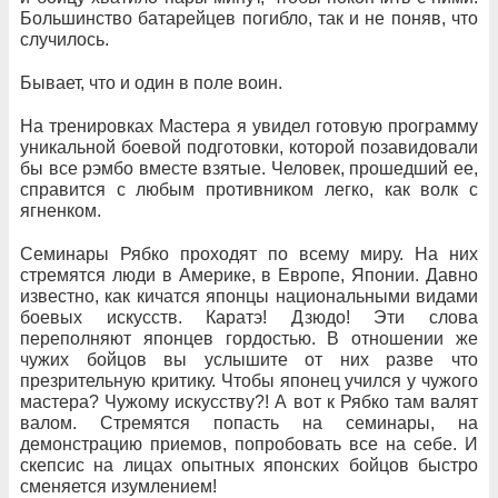
Большинство батарейцев погибло, так и не поняв, что
случилось.
Бывает, что и один в поле воин.
На тренировках Мастера я увидел готовую программу
уникальной боевой подготовки, которой позавидовали
бы все рэмбо вместе взятые. Человек, прошедший ее,
справится с любым противником легко, как волк с
ягненком.
Семинары Рябко проходят по всему миру. На них
стремятся люди в Америке, в Европе, Японии. Давно
известно, как кичатся японцы национальными видами
боевых искусств. Каратэ! Дзюдо! Эти слова
переполняют японцев гордостью. В отношении же
чужих бойцов вы услышите от них разве что
презрительную критику. Чтобы японец учился у чужого
мастера? Чужому искусству?! А вот к Рябко там валят
валом. Стремятся попасть на семинары, на
демонстрацию приемов, попробовать все на себе. И
скепсис на лицах опытных японских бойцов быстро
сменяется изумлением!