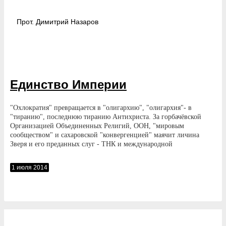
Прот. Димитрий
Назаров
Единство Империи
"Охлократия" превращается в "олигархию", "олигархия"- в
"тиранию", последнюю тиранию Антихриста. За горбачёвской
Организацией Объединенных Религий, ООН, "мировым
сообществом" и сахаровской "конвергенцией" маячит личина
Зверя и его преданных слуг - ТНК и международной
управленческой номенклатуры, прототипа Мирового
Правительства.
1 июля 2014