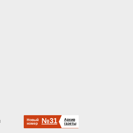
№31
Архив
Новый
й
номер
газеты