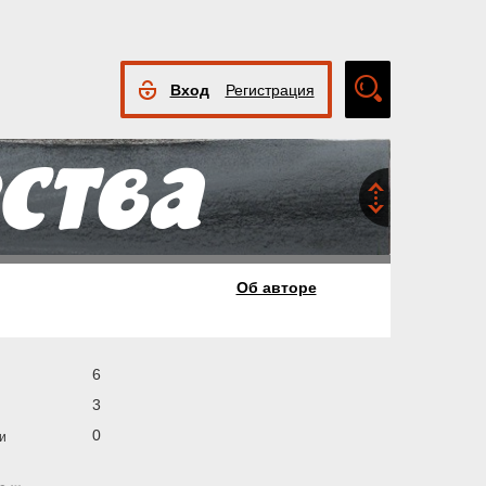
Вход
Регистрация
Расширенный
поиск
Об авторе
6
3
0
и