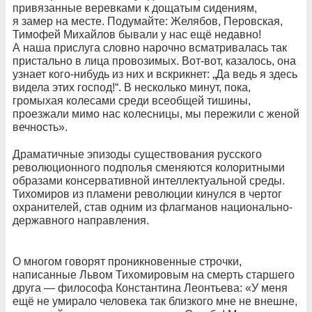
привязанные веревками к дощатым сидениям,
я замер на месте. Подумайте: Желябов, Перовская,
Тимофей Михайлов бывали у нас ещё недавно!
А наша прислуга словно нарочно всматривалась так
пристально в лица провозимых. Вот-вот, казалось, она
узнает кого-нибудь из них и вскрикнет: „Да ведь я здесь
видела этих господ!“. В несколько минут, пока,
громыхая колесами среди всеобщей тишины,
проезжали мимо нас колесницы, мы пережили с женой
вечность».
Драматичные эпизоды существования русского
революционного подполья сменяются колоритными
образами консервативной интеллектуальной среды.
Тихомиров из пламени революции кинулся в чертог
охранителей, став одним из флагманов национально-
державного направления.
О многом говорят проникновенные строчки,
написанные Львом Тихомировым на смерть старшего
друга — философа Константина Леонтьева: «У меня
ещё не умирало человека так близкого мне не внешне,