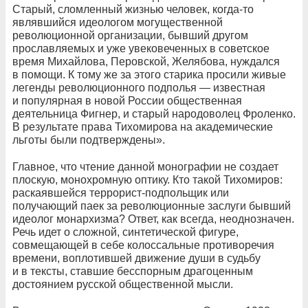
Старый, сломленный жизнью человек, когда-то
являвшийся идеологом могущественной
революционной организации, бывший другом
прославляемых и уже увековеченных в советское
время Михайлова, Перовской, Желябова, нуждался
в помощи. К тому же за этого старика просили живые
легенды революционного подполья — известная
и популярная в новой России общественная
деятельница Фигнер, и старый народоволец Фроленко.
В результате права Тихомирова на академические
льготы были подтверждены».
Главное, что чтение данной монографии не создает
плоскую, монохромную оптику. Кто такой Тихомиров:
раскаявшейся террорист-подпольщик или
получающий паек за революционные заслуги бывший
идеолог монархизма? Ответ, как всегда, неоднозначен.
Речь идет о сложной, синтетической фигуре,
совмещающей в себе колоссальные противоречия
времени, воплотившей движение души в судьбу
и в тексты, ставшие бесспорным драгоценным
достоянием русской общественной мысли.