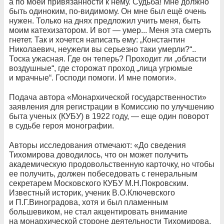
а по моей привязанности к нему. Судьба! Мне должно
быть одиноким, по-видимому. Он мне был ещё очень
нужен. Только на днях предложил учить меня, быть
моим катехизатором. И вот — умер... Меня эта смерть
гнетет. Так и хочется написать ему: „Константин
Николаевич, неужели вы серьезно таки умерли?“..
Тоска ужасная. Где он теперь? Проходит ли „области
воздушные“, где сторожат проход „лица угрюмые
и мрачные“. Господи помоги. И мне помоги».
Подача автора «Монархической государственности»
заявления для регистрации в Комиссию по улучшению
быта ученых (КУБУ) в 1922 году, — еще один поворот
в судьбе героя монографии.
Авторы исследования отмечают: «До сведения
Тихомирова доводилось, что он может получить
академическую продовольственную карточку, но чтобы
ее получить, должен побеседовать с генеральным
секретарем Московского КУБУ М.Н.Покровским.
Известный историк, ученик В.О.Ключевского
и П.Г.Виноградова, хотя и был пламенным
большевиком, не стал акцентировать внимание
на монархической стороне деятельности Тихомирова.