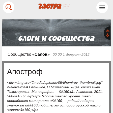
Toggl
navig
Сообщество «
Салон
»
00:00 1 февраля 2012
Апостроф
<div><img src="/media/uploads/05/tihomirov_thumbnail.jpg"
/></div><p>А.Репников, О.Милевский. «Две жизни Льва
Тихомирова». Монография. —&#160;М.: Academia, 2011,
560&#160;с.</p><p>Работа такого уровня, такой
проработки материала и&#160;— редкий подарок
знатокам и&#160;любителям истории русской мысли.
</span>&#160;</p>