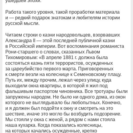
ушедшей эпохи.
Работа такого уровня, такой проработки материала
и — редкий подарок знатокам и любителям истории
русской мысли.
Читаем строки о казни народовольцев, взорвавших
Александра II — этой последней публичной казни
в Российской империи. Вот воспоминания романиста
Рони-старшего о словах, сказанных Львом
Тихомировым: «В апреле 1881 г. должна была
состояться казнь пяти террористов, осужденных
за цареубийство первого марта. Приговоренных
к смерти везли на колеснице к Семеновскому плацу.
Путь их, между прочим, лежал через улицу, куда
выходили окна квартиры, в которой я жил под
фальшивым паспортом чиновника. Все тротуары были
запружены народом. Не было ни одного дома, из окон
которого не выглядывало бы любопытных. Конечно,
и я должен был подойти к окну и смотреть на это
шествие, иначе это могло бы возбудить подозрение.
Мы стояли у окна с женой, а рядом с нами стояла
наша кухарка. Когда показались колесницы,
на которых качались осужденные, крепко