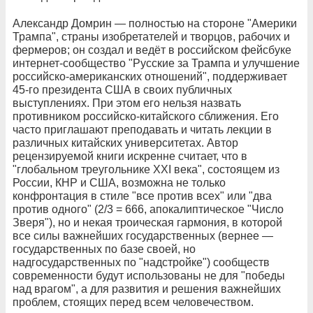
Александр Домрин — полностью на стороне "Америки
Трампа", страны изобретателей и творцов, рабочих и
фермеров; он создал и ведёт в российском фейсбуке
интернет-сообщество "Русские за Трампа и улучшение
российско-американских отношений", поддерживает
45-го президента США в своих публичных
выступлениях. При этом его нельзя назвать
противником российско-китайского сближения. Его
часто приглашают преподавать и читать лекции в
различных китайских университетах. Автор
рецензируемой книги искренне считает, что в
"глобальном треугольнике XXI века", состоящем из
России, КНР и США, возможна не только
конфронтация в стиле "все против всех" или "два
против одного" (2/3 = 666, апокалиптическое "Число
Зверя"), но и некая троическая гармония, в которой
все силы важнейших государственных (вернее —
государственных по базе своей, но
надгосударственных по "надстройке") сообществ
современности будут использованы не для "победы
над врагом", а для развития и решения важнейших
проблем, стоящих перед всем человечеством.