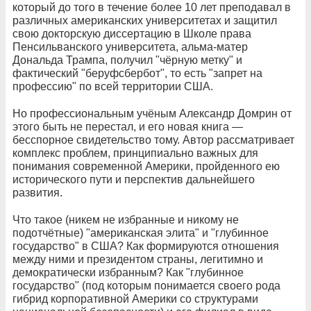
который до того в течение более 10 лет преподавал в
различных американских университетах и защитил
свою докторскую диссертацию в Школе права
Пенсильванского университета, альма-матер
Дональда Трампа, получил "чёрную метку" и
фактический "беруфсбербот", то есть "запрет на
профессию" по всей территории США.
Но профессиональным учёным Александр Домрин от
этого быть не перестал, и его новая книга —
бесспорное свидетельство тому. Автор рассматривает
комплекс проблем, принципиально важных для
понимания современной Америки, пройденного ею
исторического пути и перспектив дальнейшего
развития.
Что такое (никем не избранные и никому не
подотчётные) "американская элита" и "глубинное
государство" в США? Как формируются отношения
между ними и президентом страны, легитимно и
демократически избранным? Как "глубинное
государство" (под которым понимается своего рода
гибрид корпоративной Америки со структурами