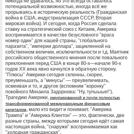
никогда не удавалось, но это всегда оставалось
потенциальной возможностью, иногда всё же
прорываясь в историческую реальность (Гражданская
война в США, индустриализация СССР, Вторая
мировая война). И сегодня, когда Россия сделала
ставку на стратегический союз с Китаем, Америка
воспринимается в качестве безусловного "врага
номер один" для нашей страны, "глобального
паразита", "империи доллара", зацикленной на
собственном величии, исключительности и т.д. Маятник
российского общественного мнения после повального
преклонения перед США в конце 80-х—начале 90-х
годов ХХ века явно качнулся в обратную сторону.
"Плюсы" Америки сегодня склонны, скорее,
преуменьшать, а "минусы" — преувеличивать,
осмеивая и то, и другое (вспомним "коронку"
покойного Михаила Задорнова: "Ну, тупыыые!").
Трагедию Америки,
оккупированной и почти полностью
трансформированной международным финансовым
, мало кто видит и понимает. "Америка
капиталом
Трампа" и "Америка Клинтон" — это, фактически, две
разные страны, между которыми сегодня идёт самая
настоящая война, "снаружи" воспринимаемая как
"холодная гражданская".