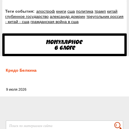
Теги события:
апостроф
книги
сша
политика
трамп
китай
глубинное государство
александр домрин
треугольник россия
- китай - сша
гражданская война в сша
Кредо Белкина
9 июля 2026