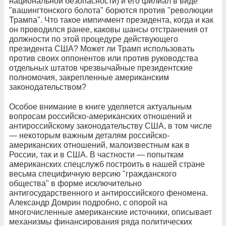
национальной безопасности) и его филиал в виде
"вашингтонского болота" борются против "революции
Трампа". Что такое импичмент президента, когда и как
он проводился ранее, каковы шансы отстранения от
должности по этой процедуре действующего
президента США? Может ли Трамп использовать
против своих оппонентов или против руководства
отдельных штатов чрезвычайные президентские
полномочия, закрепленные американским
законодательством?
Особое внимание в книге уделяется актуальным
вопросам российско-американских отношений и
антироссийскому законодательству США, в том числе
— некоторым важным деталям российско-
американских отношений, малоизвестным как в
России, так и в США. В частности — попыткам
американских спецслужб построить в нашей стране
весьма специфичную версию "гражданского
общества" в форме исключительно
антигосударственного и антироссийского феномена.
Александр Домрин подробно, с опорой на
многочисленные американские источники, описывает
механизмы финансирования ряда политических