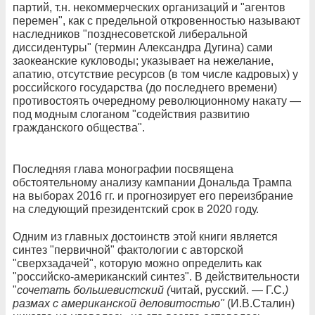
партий, т.н. некоммерческих организаций и "агентов
перемен", как с предельной откровенностью называют
наследников "позднесоветской либеральной
диссидентуры" (термин Александра Дугина) сами
заокеанские кукловоды; указывает на нежелание,
апатию, отсутствие ресурсов (в том числе кадровых) у
российского государства (до последнего времени)
противостоять очередному революционному накату —
под модным слоганом "содействия развитию
гражданского общества".
Последняя глава монографии посвящена
обстоятельному анализу кампании Дональда Трампа
на выборах 2016 гг. и прогнозирует его переизбрание
на следующий президентский срок в 2020 году.
Одним из главных достоинств этой книги является
синтез "первичной" фактологии с авторской
"сверхзадачей", которую можно определить как
"российско-американский синтез". В действительности
"
сочетать большевистский (
читай, русский. — Г.С.
)
размах с американской деловитостью"
(И.В.Сталин)