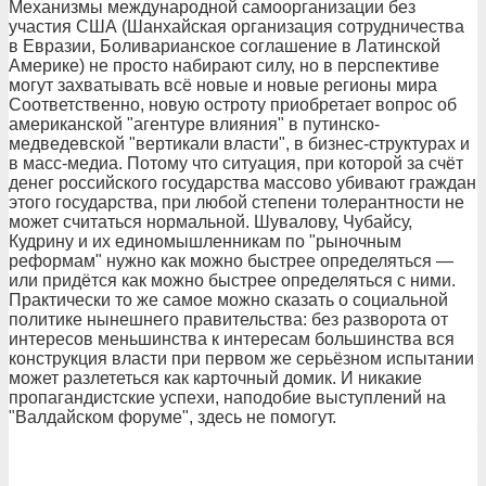
Механизмы международной самоорганизации без
участия США (Шанхайская организация сотрудничества
в Евразии, Боливарианское соглашение в Латинской
Америке) не просто набирают силу, но в перспективе
могут захватывать всё новые и новые регионы мира
Соответственно, новую остроту приобретает вопрос об
американской "агентуре влияния" в путинско-
медведевской "вертикали власти", в бизнес-структурах и
в масс-медиа. Потому что ситуация, при которой за счёт
денег российского государства массово убивают граждан
этого государства, при любой степени толерантности не
может считаться нормальной. Шувалову, Чубайсу,
Кудрину и их единомышленникам по "рыночным
реформам" нужно как можно быстрее определяться —
или придётся как можно быстрее определяться с ними.
Практически то же самое можно сказать о социальной
политике нынешнего правительства: без разворота от
интересов меньшинства к интересам большинства вся
конструкция власти при первом же серьёзном испытании
может разлететься как карточный домик. И никакие
пропагандистские успехи, наподобие выступлений на
"Валдайском форуме", здесь не помогут.