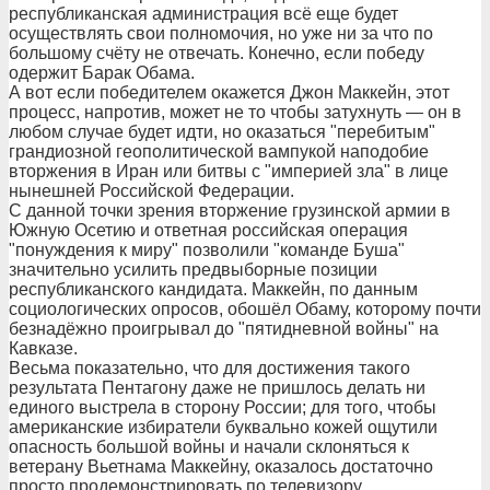
республиканская администрация всё еще будет
осуществлять свои полномочия, но уже ни за что по
большому счёту не отвечать. Конечно, если победу
одержит Барак Обама.
А вот если победителем окажется Джон Маккейн, этот
процесс, напротив, может не то чтобы затухнуть — он в
любом случае будет идти, но оказаться "перебитым"
грандиозной геополитической вампукой наподобие
вторжения в Иран или битвы с "империей зла" в лице
нынешней Российской Федерации.
С данной точки зрения вторжение грузинской армии в
Южную Осетию и ответная российская операция
"понуждения к миру" позволили "команде Буша"
значительно усилить предвыборные позиции
республиканского кандидата. Маккейн, по данным
социологических опросов, обошёл Обаму, которому почти
безнадёжно проигрывал до "пятидневной войны" на
Кавказе.
Весьма показательно, что для достижения такого
результата Пентагону даже не пришлось делать ни
единого выстрела в сторону России; для того, чтобы
американские избиратели буквально кожей ощутили
опасность большой войны и начали склоняться к
ветерану Вьетнама Маккейну, оказалось достаточно
просто продемонстрировать по телевизору