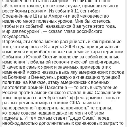
Соединённых Штатов Америки... Я считаю, что оно
абсолютно точное, во всяком случае, применительно к
российским реалиям. Из событий 11 сентября
Соединённые Штаты Америки и всё человечество
извлекло много полезных уроков. Мне бы хотелось,
чтобы и из событий, начавшихся 8 августа этого года,
мир извлёк уроки", — сказал глава российского
государства.
Впрочем, эти слова можно расценивать и как признание
того, что мир после 8 августа 2008 года принципиально
изменился и приобрёл новые системные характеристики.
События в Южной Осетии повлекли за собой коренные
изменения глобальной геополитической конфигурации.
В качестве самых ярких и значимых примеров этих
изменений можно назвать высылку американских послов
из Боливии и Венесуэлы, резкую активизацию турецкой
политики на Кавказе, атаку американских военных
вертолётов армией Пакистана — то есть выступление
России против американского ставленника Саакашвили
тоже породило своеобразный "эффект домино", когда в
разных регионах мира позиции США начинают
одновременно "проверять на прочность" те страны,
которые совсем недавно даже не могли об этом
подумать. И тем самым ставят "дядю Сэма" перед
необходимостью дополнительных финансовых затрат: то