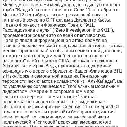
Медведева с членами международного дискуссионного
клуба "Валдай" соответственно в Сочи 11 сентября и в
Москве 12 сентября, а также трехчасовой показ в
пятничный вечер по ОРТ фильма Джульетто Кьезы,
Франко Фракасси и Франческо Тренто "9/11.
Расследование с нуля" ("Zero investigation into 9/11"),
продемонстрировали это со всей отчетливостью.
Налицо явная информационная атака Кремля на
главный идеологический плацдарм Вашингтона — атака,
жёстко "привязанная" к событиям семилетней давности,
которые стали поводом для "неоконсервативного
разворота" всей политики США, включая вторжения в
Афганистан и Ирак. Ведь, принимая и поддерживая
официальную версию обрушения башен-близнецов ВТЦ
в Нью-Йорке и самолётной атаки на Пентагон как
террористических актов исламистов из "Аль-Кайеды", мы
по умолчанию соглашаемся с "глобальным моральным
лидерством" Америки в современном мире.
Однако эта версия — и мы в газете "Завтра"
неоднократно писали об этом — не выдерживает
абсолютно никакой критики. События 11 сентября 2001
года просто не могли произойти без прямого участия
если не всей, то, как минимум, значительной части
политической и "силовой" верхушки американского