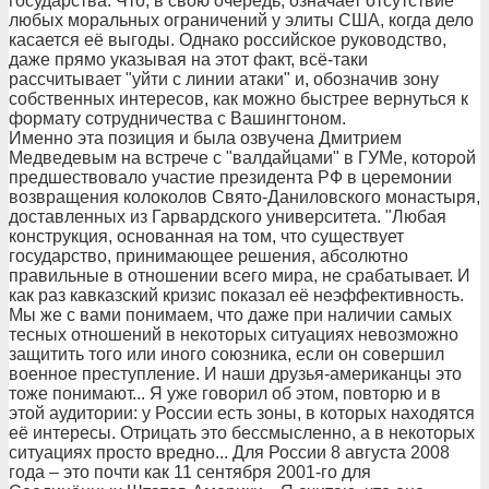
государства. Что, в свою очередь, означает отсутствие
любых моральных ограничений у элиты США, когда дело
касается её выгоды. Однако российское руководство,
даже прямо указывая на этот факт, всё-таки
рассчитывает "уйти с линии атаки" и, обозначив зону
собственных интересов, как можно быстрее вернуться к
формату сотрудничества с Вашингтоном.
Именно эта позиция и была озвучена Дмитрием
Медведевым на встрече с "валдайцами" в ГУМе, которой
предшествовало участие президента РФ в церемонии
возвращения колоколов Свято-Даниловского монастыря,
доставленных из Гарвардского университета. "Любая
конструкция, основанная на том, что существует
государство, принимающее решения, абсолютно
правильные в отношении всего мира, не срабатывает. И
как раз кавказский кризис показал её неэффективность.
Мы же с вами понимаем, что даже при наличии самых
тесных отношений в некоторых ситуациях невозможно
защитить того или иного союзника, если он совершил
военное преступление. И наши друзья-американцы это
тоже понимают... Я уже говорил об этом, повторю и в
этой аудитории: у России есть зоны, в которых находятся
её интересы. Отрицать это бессмысленно, а в некоторых
ситуациях просто вредно... Для России 8 августа 2008
года – это почти как 11 сентября 2001-го для