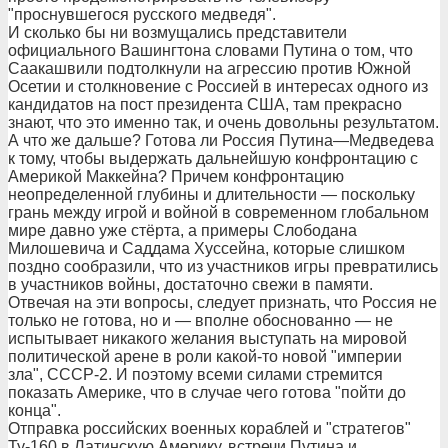
"проснувшегося русского медведя".
И сколько бы ни возмущались представители
официального Вашингтона словами Путина о том, что
Саакашвили подтолкнули на агрессию против Южной
Осетии и столкновение с Россией в интересах одного из
кандидатов на пост президента США, там прекрасно
знают, что это именно так, и очень довольны результатом.
А что же дальше? Готова ли Россия Путина—Медведева
к тому, чтобы выдержать дальнейшую конфронтацию с
Америкой Маккейна? Причем конфронтацию
неопределенной глубины и длительности — поскольку
грань между игрой и войной в современном глобальном
мире давно уже стёрта, а примеры Слободана
Милошевича и Саддама Хуссейна, которые слишком
поздно сообразили, что из участников игры превратились
в участников войны, достаточно свежи в памяти.
Отвечая на эти вопросы, следует признать, что Россия не
только не готова, но и — вполне обоснованно — не
испытывает никакого желания выступать на мировой
политической арене в роли какой-то новой "империи
зла", СССР-2. И поэтому всеми силами стремится
показать Америке, что в случае чего готова "пойти до
конца".
Отправка российских военных кораблей и "стратегов"
Ту-160 в Латинскую Америку, встречи Путина и