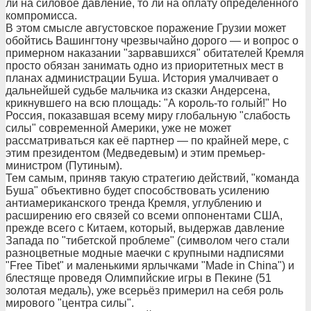
ли на силовое давление, то ли на оплату определенного
компромисса.
В этом смысле августовское поражение Грузии может
обойтись Вашингтону чрезвычайно дорого — и вопрос о
примерном наказании "зарвавшихся" обитателей Кремля
просто обязан занимать одно из приоритетных мест в
планах администрации Буша. История умалчивает о
дальнейшей судьбе мальчика из сказки Андерсена,
крикнувшего на всю площадь: "А король-то голый!" Но
Россия, показавшая всему миру глобальную "слабость
силы" современной Америки, уже не может
рассматриваться как её партнер — по крайней мере, с
этим президентом (Медведевым) и этим премьер-
министром (Путиным).
Тем самым, приняв такую стратегию действий, "команда
Буша" объективно будет способствовать усилению
антиамериканского тренда Кремля, углублению и
расширению его связей со всеми оппонентами США,
прежде всего с Китаем, который, выдержав давление
Запада по "тибетской проблеме" (символом чего стали
разноцветные модные маечки с крупными надписями
"Free Tibet" и маленькими ярлычками "Made in China") и
блестяще проведя Олимпийские игры в Пекине (51
золотая медаль), уже всерьёз примерил на себя роль
мирового "центра силы".