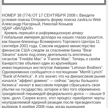
НОМЕР 38 (774) ОТ 17 СЕНТЯБРЯ 2008 г. Введите
условия поиска Отправить форму поиска zavtra.ru Web
Александр Нагорный, Николай Коньков
УДАР «ВАЛДАЯ»
Кремль перешёл в информационную атаку
Глобальная империя доллара на наших глазах рушится,
как башни-близнецы Всемирного Торгового Центра 11
сентября 2001 года. Совсем недавно министерство
финансов США следом за спасением банка "Bear
Stearns" взяло под опеку деятельность ипотечных
гигантов "Freddie Mac" и "Fannie Mae". Теперь о своём
банкротстве объявил один из крупнейших
инвестиционных институтов Америки "Lehman Brothers".
Одновременно сообщается о поглощении "Merrill Lynch"
"Bank of America". А это значит, что на финансовом рынке
начался "эффект домино" — сейчас "акулы большого
бизнеса" начнут в массовом порядке сбрасывать свои
убытки на государство, которое и без того обременено
грандиозной пирамидой федерального долга — свыше 9
трлн. долл. Скорее всего, этот процесс приобретет черты
неуправляемой ядерной реакции после президентских
выборов 4 ноября 2008 года, когда нынешняя