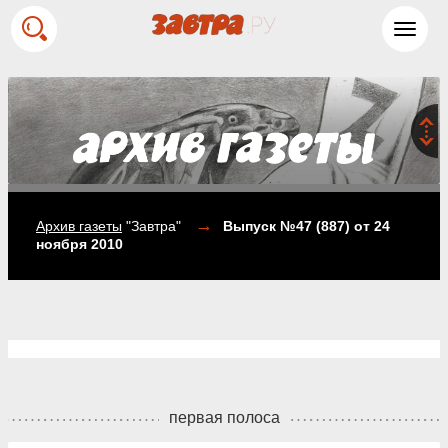
Toggl
navig
→
Архив газеты
"Завтра"
Выпуск №47 (887)
от 24
ноября 2010
первая полоса