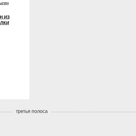
ыгин
Н ИЗ
ЫЛКИ
третья полоса