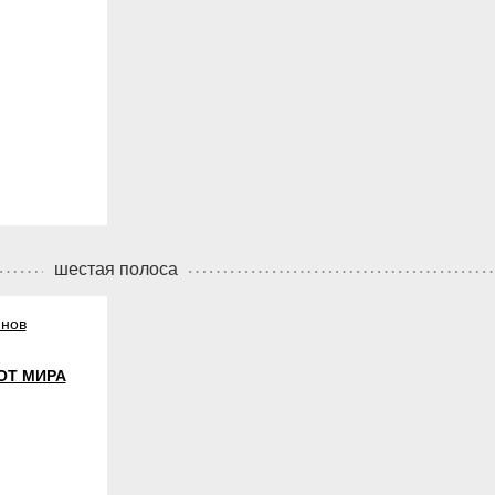
шестая полоса
янов
ОТ МИРА