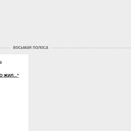
восьмая полоса
а
 ЖИЛ...”