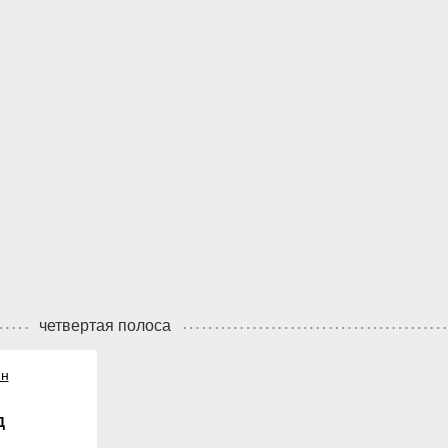
четвертая полоса
ин
Д