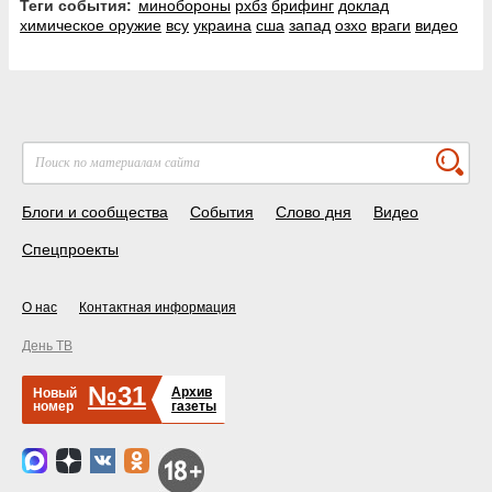
Теги события:
минобороны
рхбз
брифинг
доклад
химическое оружие
всу
украина
сша
запад
озхо
враги
видео
Блоги и сообщества
События
Слово дня
Видео
Спецпроекты
О нас
Контактная информация
День ТВ
№31
Архив
Новый
номер
газеты