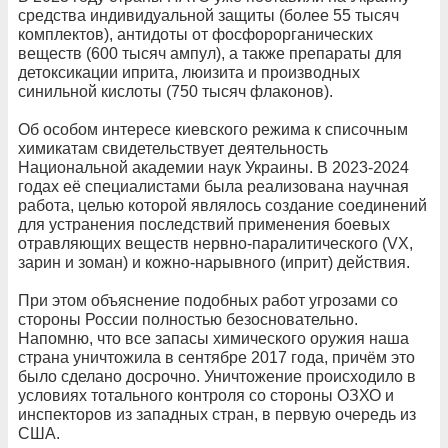
средства индивидуальной защиты (более 55 тысяч
комплектов), антидоты от фосфорорганических
веществ (600 тысяч ампул), а также препараты для
детоксикации иприта, люизита и производных
синильной кислоты (750 тысяч флаконов).
Об особом интересе киевского режима к списочным
химикатам свидетельствует деятельность
Национальной академии наук Украины. В 2023-2024
годах её специалистами была реализована научная
работа, целью которой являлось создание соединений
для устранения последствий применения боевых
отравляющих веществ нервно-паралитического (VX,
зарин и зоман) и кожно-нарывного (иприт) действия.
При этом объяснение подобных работ угрозами со
стороны России полностью безосновательно.
Напомню, что все запасы химического оружия наша
страна уничтожила в сентябре 2017 года, причём это
было сделано досрочно. Уничтожение происходило в
условиях тотального контроля со стороны ОЗХО и
инспекторов из западных стран, в первую очередь из
США.