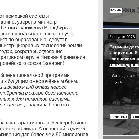
война
 от немецкой системы
 войне, уверена министр
 Герлах
(уроженка Вюрцбурга,
нско-социального союза, внучка
2 августа 2026
ист по образованию, депутат
министр цифровых технологий земли
Венский дого
годах, секретарь отделения
- верховный
тративном округе Нижняя Франкония
главнокоман
ропейского союза Баварии).
термоядерна
 общенациональной программы
юбилеи, круглы
и к будущим ожесточённым боям.
августа
и и возможный отказ нового
тнёрства в сфере безопасности
ствиях для немецкой системы
а в целом
", - заявила Герлах в
политика
вой
обязана гарантировать бесперебойное
ного конфликта. А основной задачей
живания для более чем 80 миллионов