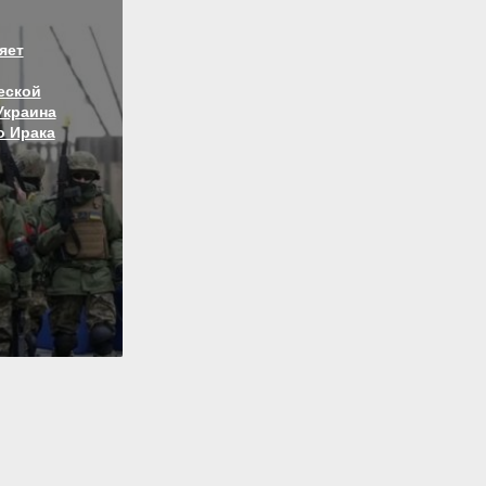
яет
еской
Украина
о Ирака