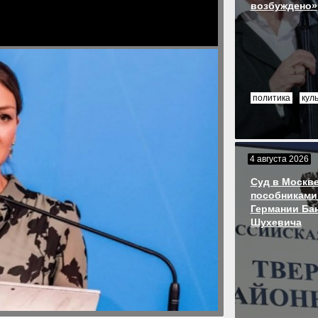
возбуждено»
политика
кул
4 августа 2026
Суд в Москве
пособниками
Германии Ба
Шухевича