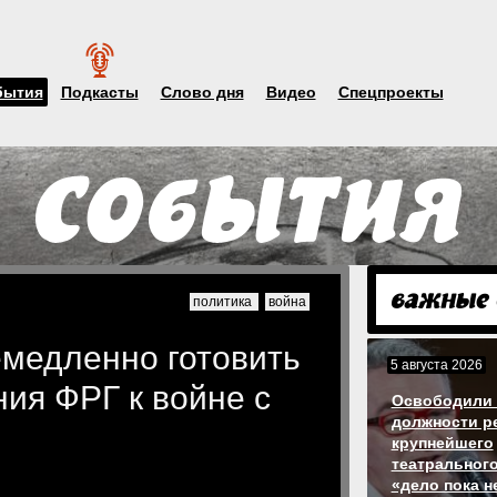
бытия
Подкасты
Слово дня
Видео
Спецпроекты
политика
война
емедленно готовить
5 августа 2026
ия ФРГ к войне с
Освободили 
должности р
крупнейшего
театрального
«дело пока н