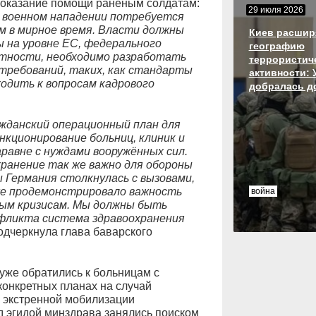
и оказание помощи раненым солдатам:
29 июля 2026
 военном нападении потребуется
м в мирное время. Власти должны
Киев расшир
 на уровне ЕС, федерального
географию
стности, необходимо разработать
террористич
требований, таких, как стандарты
активности: 
одить к вопросам кадрового
добралась д
жданский операционный план для
кционирование больниц, клиник и
аравне с нуждами вооружённых сил.
ранение так же важно для обороны
ы Германия столкнулась с вызовами,
же продемонстрировало важность
война
ым кризисам. Мы должны быть
нфликта система здравоохранения
 подчеркнула глава баварского
 уже обратились к больницам с
онкретных планах на случай
х экстренной мобилизации
д эгидой минздрава занялись поиском