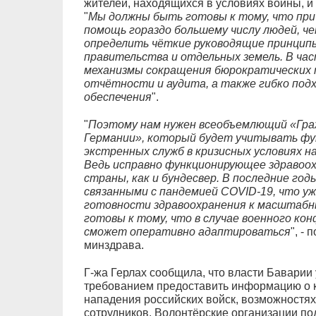
жителей, находящихся в условиях войны, 
"
Мы должны быть готовы к тому, что при
помощь гораздо большему числу людей, че
определить чёткие руководящие принципы
правительства и отдельных земель. В ча
механизмы сокращения бюрократических 
отчётности и аудита, а также гибко подх
обеспечения
".
"
Поэтому нам нужен всеобъемлющий «Гра
Германии», который будет учитывать фун
экстренных служб в кризисных условиях н
Ведь исправно функционирующее здравоох
страны, как и бундесвер. В последние год
связанными с пандемией COVID-19, что у
готовности здравоохранения к масштабн
готовы к тому, что в случае военного ко
сможет оперативно адаптироваться
", -
минздрава.
Г-жа Герлах сообщила, что власти Баварии
требованием предоставить информацию о к
нападения российских войск, возможностя
сотрудников. Волонтёрские организации по