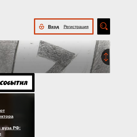
Вход
Регистрация
Расширенный
поиск
от
ектора
 вуза РФ:
е