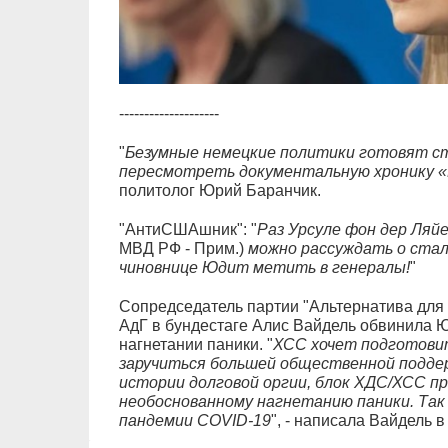
--------------------
"
Безумные немецкие политики готовят ст
пересмотреть документальную хронику 
политолог Юрий Баранчик.
"АнтиСШАшник": "
Раз Урсуле фон дер Ляйе
МВД РФ - Прим.)
можно рассуждать о стал
чиновнице Юдит метить в генералы!
"
Сопредседатель партии "Альтернатива для
АдГ в бундестаге Алис Вайдель обвинила Ю
нагнетании паники. "
ХСС хочет подготовит
заручиться большей общественной поддер
истории долговой оргии, блок ХДС/ХСС п
необоснованному нагнетанию паники. Так ж
пандемии COVID-19
", - написала Вайдель в