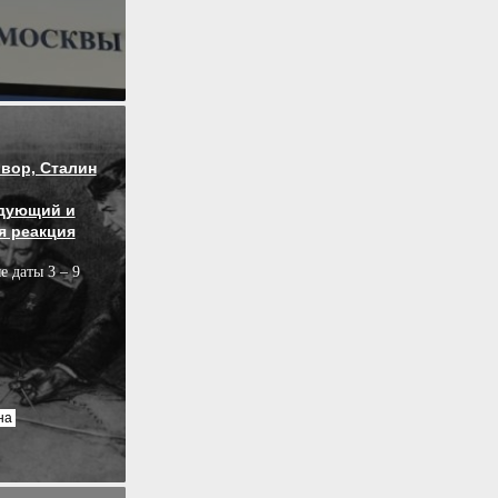
вор, Сталин
дующий и
я реакция
е даты 3 – 9
на