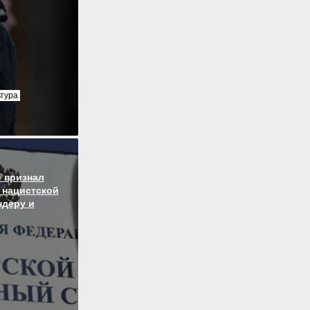
ьтура
 признал
 нацистской
ндеру и