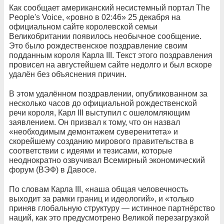
Как сообщает американский несистемный портал The
People's Voice, «ровно в 02:46» 25 декабря на
официальном сайте королевской семьи
Великобритании появилось необычное сообщение.
Это было рождественское поздравление своим
подданным короля Карла III. Текст этого поздравления
провисел на августейшем сайте недолго и был вскоре
удалён без объяснения причин.
В этом удалённом поздравлении, опубликованном за
несколько часов до официальной рождественской
речи короля, Карл III выступил с ошеломляющим
заявлением. Он призвал к тому, что он назвал
«необходимым демонтажем суверенитета» и
скорейшему созданию мирового правительства в
соответствии с идеями и тезисами, которые
неоднократно озвучивал Всемирный экономический
форум (ВЭФ) в Давосе.
По словам Карла III, «наша общая человечность
выходит за рамки границ и идеологий», и «только
приняв глобальную структуру — истинное партнёрство
наций, как это предусмотрено Великой перезагрузкой