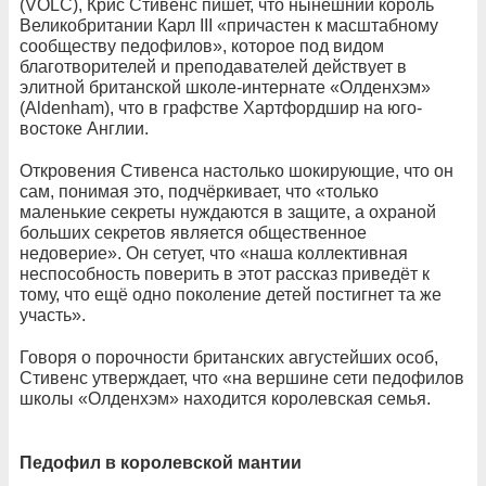
(VOLC), Крис Стивенс пишет, что нынешний король
Великобритании Карл III «причастен к масштабному
сообществу педофилов», которое под видом
благотворителей и преподавателей действует в
элитной британской школе-интернате «Олденхэм»
(Aldenham), что в графстве Хартфордшир на юго-
востоке Англии.
Откровения Стивенса настолько шокирующие, что он
сам, понимая это, подчёркивает, что «только
маленькие секреты нуждаются в защите, а охраной
больших секретов является общественное
недоверие». Он сетует, что «наша коллективная
неспособность поверить в этот рассказ приведёт к
тому, что ещё одно поколение детей постигнет та же
участь».
Говоря о порочности британских августейших особ,
Стивенс утверждает, что «на вершине сети педофилов
школы «Олденхэм» находится королевская семья.
Педофил в королевской мантии