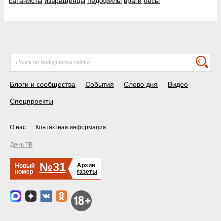
сатанисты
извращенцы
педофилы
враги
бесы
Блоги и сообщества
События
Слово дня
Видео
Спецпроекты
О нас
Контактная информация
День ТВ
№31
Архив
Новый
номер
газеты