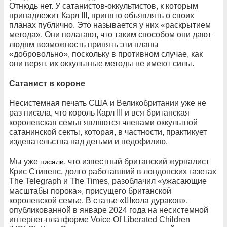
Отнюдь нет. У сатанистов-оккультистов, к которым
принадлежит Карл III, принято объявлять о своих
планах публично. Это называется у них «раскрытием
метода». Они полагают, что таким способом они дают
людям возможность принять эти планы
«добровольно», поскольку в противном случае, как
они верят, их оккультные методы не имеют силы.
Сатанист в короне
Несистемная печать США и Великобритании уже не
раз писала, что король Карл III и вся британская
королевская семья являются членами оккультной
сатанинской секты, которая, в частности, практикует
издевательства над детьми и педофилию.
Мы уже
, что известный британский журналист
писали
Крис Стивенс, долго работавший в лондонских газетах
The Telegraph и The Times, разоблачил «ужасающие
масштабы порока», присущего британской
королевской семье. В статье «Школа дураков»,
опубликованной в январе 2024 года на несистемной
интернет-платформе Voice Of Liberated Children