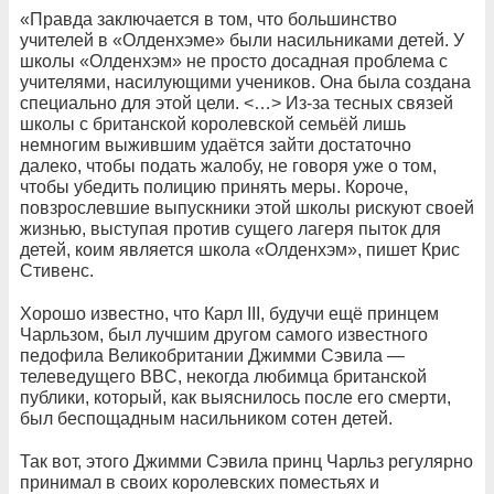
«Правда заключается в том, что большинство
учителей в «Олденхэме» были насильниками детей. У
школы «Олденхэм» не просто досадная проблема с
учителями, насилующими учеников. Она была создана
специально для этой цели. <…> Из-за тесных связей
школы с британской королевской семьёй лишь
немногим выжившим удаётся зайти достаточно
далеко, чтобы подать жалобу, не говоря уже о том,
чтобы убедить полицию принять меры. Короче,
повзрослевшие выпускники этой школы рискуют своей
жизнью, выступая против сущего лагеря пыток для
детей, коим является школа «Олденхэм», пишет Крис
Стивенс.
Хорошо известно, что Карл III, будучи ещё принцем
Чарльзом, был лучшим другом самого известного
педофила Великобритании Джимми Сэвила —
телеведущего BBC, некогда любимца британской
публики, который, как выяснилось после его смерти,
был беспощадным насильником сотен детей.
Так вот, этого Джимми Сэвила принц Чарльз регулярно
принимал в своих королевских поместьях и