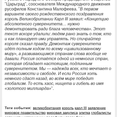
"Царьград", сооснователя Международного движения
русофилов Константина Малофеева. "
В первом
варианте своего рождественского поздравления
король Великобритании Карл III заявил: «Концепцию
абсолютного суверенитета… нужно
демонтировать ради блага человечества». Этот
текст вскоре удалили: людям рано знать о том, кто
и как планирует ими управлять. Но спичрайтер
короля сказал правду. Демонтаж суверенитета
идёт полным ходом по всему «цивилизованному
миру», а развивающимся странам слова вообще не
давали. Россия остаётся одной из немногих стран,
которая обладает настоящим, подлинным
суверенитетом. Мы — надежда всех, кто мечтает о
независимости и свободе. И если Россия хоть
немного сдаст назад, во всём мире победит
глобализм. То есть хаос, нищета и гибель во имя
«золотого миллиарда»
".
Теги события:
великобритания
король
карл III
заявление
мировое правительство
мировая закулиса
элитка
глобалисты