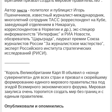
Британии призвал создать мировое правительство".
Автор
- политолог и публицист Игорь
текста
Пшеничников, известный журналист-международник,
многолетний сотрудник ТАСС (корреспондент на Кубе,
заведующий отделением в Никарагуа,
корреспондентом в Норвегии и др.), экс-спецкор
информагентств "Интерфакс" и РИА Новости,
обозреватель "Царьграда", лауреат премии Союза
журналистов России "За журналистское мастерство",
эксперт Российского института стратегических
исследований (РИСИ).
--------------------
"Король Великобритании Карл III объявил о «конце
суверенитета» для всех стран и призвал к скорейшему
формированию единого мирового правительства под
эгидой Всемирного экономического форума. Мировая
закулиса очень торопится создать мир без границ и с
единым правителем.
Опубликовали и опомнились