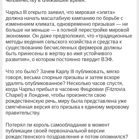
человечеству в ближайшее время.
Чарльз III открыто заявил, что мировая «элита»
должна начать масштабную кампанию по борьбе с
изменением климата, одновременно призывая — ни
больше ни меньше — к полной перестройке мировой
экономики. Он даже предположил, что «традиционные
методы ведения сельского хозяйства и средства к
существованию бесчисленных фермеров должны
быть принесены в жертву во имя устойчивого
развития», о котором постоянно твердит ВЭФ.
Что это было? Зачем Карлу III публиковать, мягко
говоря, весьма спорные призывы и затем вскоре
удалять опубликованное? Несколько часов спустя,
когда Чарльз прибыл в часовню Фицровии (Fitzrovia
Chapel) в Лондоне, чтобы произнести свою
рождественскую речь, миру была представлена уже
смягчённая версия его призыва к единому мировому
правительству.
Потерял ли король самообладание в момент
публикации своей первоначальной версии
рождественского поздравления и потом опомнился?