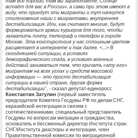
там всё хорошо, там вы заработаете, Солнце
встаёт для вас в России», а сами при этом имеют в
виду, что приедут эти мигранты и тут начнутся
столкновения наши с мигрантами, внутренняя
дестабилизация. Или, как считают многие, будут
формироваться армии курьеров для того, чтобы
захватить почту, телеграф и телефон в городе
Москве. Эта конспирология у нас сплошным цветом
расцветает в интернете и так далее.
<...>
В
сегодняшней ситуации, в условиях
демографического спада, в условиях военных
действий заниматься тем, что кричать «ату его»
мигрантам на всех углах и средств массовой
информации — это просто дестабилизация
ситуации в нашей стране, другая форма
дестабилизации
", - сказал депутат-единоросс
Константин Затулин
(первый заместитель
председателя Комитета Госдумы РФ по делам СНГ,
евразийской интеграции и связям с
соотечественниками, специальный представитель
Госдумы по вопросам миграции и гражданства,
основатель и бессменный директор Института стран
СНГ/Института диаспоры и интеграции, член
Правительственной комиссии по миграционной