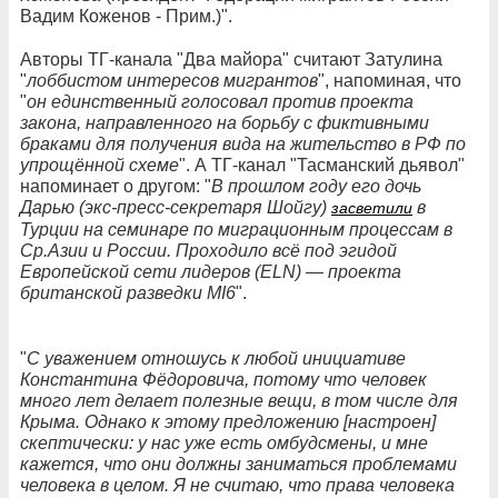
Вадим Коженов - Прим.)".
Авторы ТГ-канала "Два майора" считают Затулина
"
лоббистом интересов мигрантов
", напоминая, что
"
он единственный голосовал против проекта
закона, направленного на борьбу с фиктивными
браками для получения вида на жительство в РФ по
упрощённой схеме
". А ТГ-канал "Тасманский дьявол"
напоминает о другом: "
В прошлом году его дочь
Дарью (экс-пресс-секретаря Шойгу)
в
засветили
Турции на семинаре по миграционным процессам в
Ср.Азии и России. Проходило всё под эгидой
Европейской сети лидеров (ELN) — проекта
британской разведки MI6
".
"
С уважением отношусь к любой инициативе
Константина Фёдоровича, потому что человек
много лет делает полезные вещи, в том числе для
Крыма. Однако к этому предложению [настроен]
скептически: у нас уже есть омбудсмены, и мне
кажется, что они должны заниматься проблемами
человека в целом. Я не считаю, что права человека