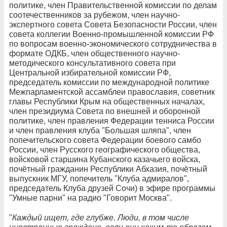
политике, член Правительственной комиссии по делам
соотечественников за рубежом, член научно-
экспертного совета Совета Безопасности России, член
совета коллегии Военно-промышленной комиссии РФ
по вопросам военно-экономического сотрудничества в
формате ОДКБ, член общественного научно-
методического консультативного совета при
Центральной избирательной комиссии РФ,
председатель комиссии по международной политике
Межпарламентской ассамблеи православия, советник
главы Республики Крым на общественных началах,
член президиума Совета по внешней и оборонной
политике, член правления Федерации тенниса России
и член правления клуба "Большая шляпа", член
попечительского совета Федерации боевого самбо
России, член Русского географического общества,
войсковой старшина Кубанского казачьего войска,
почётный гражданин Республики Абхазия, почётный
выпускник МГУ, попечитель "Клуба адмиралов",
председатель Клуба друзей Сочи) в эфире программы
"Умные парни" на радио "Говорит Москва".
"
Каждый ищет, где глубже. Люди, в том числе