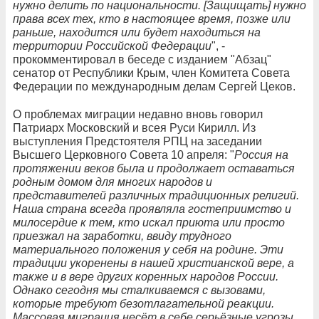
нужно делить по национальности. [Защищать] нужно
права всех тех, кто в настоящее время, позже или
раньше, находится или будет находиться на
территории Российской Федерации
", -
прокомментировал в беседе с изданием "Абзац"
сенатор от Республики Крым, член Комитета Совета
Федерации по международным делам Сергей Цеков.
О проблемах миграции недавно вновь говорил
Патриарх Московский и всея Руси Кирилл. Из
выступления Предстоятеля РПЦ на заседании
Высшего Церковного Совета 10 апреля: "
Россия на
протяжении веков была и продолжает оставаться
родным домом для многих народов и
представителей различных традиционных религий.
Наша страна всегда проявляла гостеприимство и
милосердие к тем, кто искал приюта или просто
приезжал на заработки, ввиду трудного
материального положения у себя на родине. Эти
традиции укоренены в нашей христианской вере, а
также и в вере других коренных народов России.
Однако сегодня мы сталкиваемся с вызовами,
которые требуют безотлагательной реакции.
Массовая миграция несёт в себе серьёзные угрозы