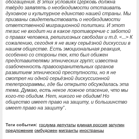
обогащения. В этих условиях Церковь должна
твёрдо заявлять о необходимости отстаивать
духовное и культурное единство нашей страны. Мы
призваны свидетельствовать о необходимости
ответственной миграционной политики. И этот
тезис не входит ни в какое противоречие с заботой
о правах человека, религиозных свободах и т.д.
<...>
К
сожалению, сегодня я не вижу серьёзной дискуссии в
нашем обществе. Есть эмоциональная реакция,
особенно со стороны тех, кто был обижен
представителями этнических групп; известна
озабоченность правоохранительных органов
развитием этнической преступности, но я не
смотрел ни одной серьёзной дискуссионной
телепрограммы, где бы открыто обсуждалась эта
тема. Думаю, есть некое ложное опасение, что мы
кого-то обидим. Нет, никого не обидим! Но
общество имеет право на защиту, и большинство
имеет право на защиту
".
Теги события:
госдума
депутаты
единая россия
затулин
предложение
омбудсмен
мигранты
иностранцы