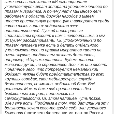
замечательного канала «Многонационал»
укомплектует штат аппарата уполномоченного по
правам мигрантов. А почему нет? Мы много лет
работаем в области дружбы народов и имеем
просто кристальную репутацию и авторитет среди
сотен тысяч наших подписчиков всех
национальностей. Пускай иностранные
специалисты приходят к нам с челобитными, а мы
их будем рассматривать. Т.к. уполномоченный по
правам человека уже есть и делать отдельного
уполномоченного по правам мигрантов как-то не
очень звучит, предлагаем назвать должность,
например, «Царь мигрантов». Будем править
железной рукой, но справедливо. Всё, как они любят.
Понятное дело, что потребуется немаленький
бюджет, нужны будут представительства во всех
крупных городах, свои медиаресурсы, служба
безопасности, возможно, небольшой банк. Всё
решаемо. Можно даже всё организовать без
бюджетных затрат, полностью на
самоокупаемости. Об этом напишем чуть позже,
идеи уже есть. Проблема в том, что Затулин на эту
должность хочет кого-то вроде себя или условного
Коженова
(президент Федерации мигрантов России