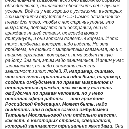
иностранные граждане, если они каким-то образом
объединяются, пытаются обеспечить себе лучшие
условия. Всё ли у нас хорошо с условиями, в которых
эти мигранты трудятся?
<...>
Самое благодатное
племя для того, чтобы с них стричь купоны, это
мигранты, потому что они бесправны, они не
граждане нашей страны, их всегда можно
припугнуть, и они готовы полезть в карман. И это
тоже проблема, которую надо видеть. Но эта
проблема, не только с мигрантами связанная, но и с
нашими органами, которые с ними ведут такую
работу. Значит, этим надо заниматься. И этим у нас
занимаются, но надо понимать степень
зависимости этих людей.
Я, например, считаю,
что это очень правильная идея была, например,
создать омбудсмена по правам мигрантов и
иностранных граждан, так же как у нас есть
омбудсмен по правам человека, но у него
основная сфера работы — это граждане
Российской Федерации. Может быть, надо
выделить или в офисе самого омбудсмена
Татьяны Москальковой или отдельно ввести,
как есть в некоторых странах, специалист,
который занимается официально жалобами.
Они