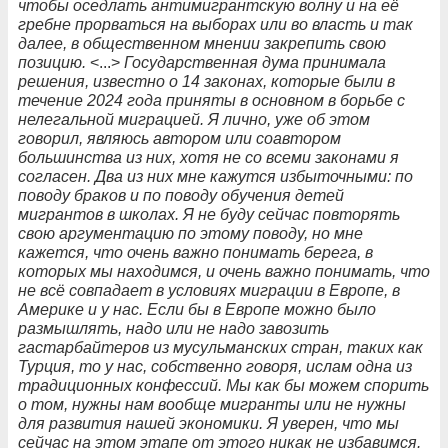
чтобы оседлать антимигрантскую волну и на её
гребне прорваться на выборах или во власть и так
далее, в общественном мнении закрепить свою
позицию.
<...>
Государственная дума принимала
решения, известно о 14 законах, которые были в
течение 2024 года приняты в основном в борьбе с
нелегальной миграцией. Я лично, уже об этом
говорил, являюсь автором или соавтором
большинства из них, хотя не со всеми законами я
согласен. Два из них мне кажутся избыточными: по
поводу браков и по поводу обучения детей
мигрантов в школах. Я не буду сейчас повторять
свою аргументацию по этому поводу, но мне
кажется, что очень важно понимать берега, в
которых мы находимся, и очень важно понимать, что
не всё совпадает в условиях миграции в Европе, в
Америке и у нас. Если бы в Европе можно было
размышлять, надо или не надо завозить
гастарбайтеров из мусульманских стран, таких как
Турция, то у нас, собственно говоря, ислам одна из
традиционных конфессий. Мы как бы можем спорить
о том, нужны нам вообще мигранты или не нужны
для развития нашей экономики. Я уверен, что мы
сейчас на этом этапе от этого никак не избавимся.