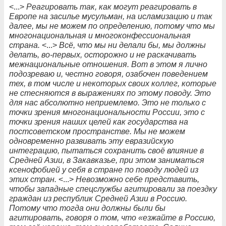
<...>
Реагировать так, как могут реагировать в
Европе на засилье мусульман, на исламизацию и так
далее, мы не можем по определению, потому что мы
многонациональная и многоконфессиональная
страна.
<...>
Всё, что мы ни делали бы, мы должны
делать, во-первых, осторожно и не раскачивать
межнациональные отношения. Вот в этом я лично
подозреваю и, честно говоря, озабочен поведением
тех, в том числе и некоторых своих коллег, которые
не стесняются в выражениях по этому поводу. Это
для нас абсолютно неприемлемо. Это не только с
точки зрения многонациональности России, это с
точки зрения наших целей как государства на
постсоветском пространстве. Мы не можем
одновременно развивать эту евразийскую
интеграцию, пытаться сохранить своё влияние в
Средней Азии, в Закавказье, при этом заниматься
ксенофобией у себя в стране по поводу людей из
этих стран.
<...>
Невозможно себе представить,
чтобы западные спецслужбы агитировали за поездку
граждан из республик Средней Азии в Россию.
Потому что тогда они должны были бы
агитировать, говоря о том, что «езжайте в Россию,