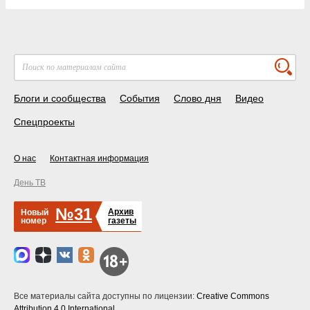
Блоги и сообщества
События
Слово дня
Видео
Спецпроекты
О нас
Контактная информация
День ТВ
№31
Архив
Новый
номер
газеты
Все материалы сайта доступны по лицензии:
Creative Commons
Attribution 4.0 International