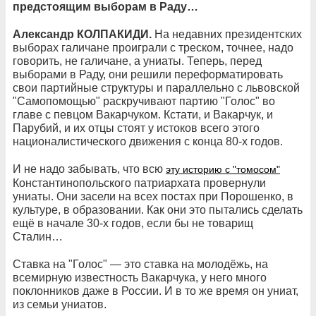
предстоящим выборам в Раду…
Александр КОЛПАКИДИ.
На недавних президентских
выборах галичане проиграли с треском, точнее, надо
говорить, не галичане, а униаты. Теперь, перед
выборами в Раду, они решили переформатировать
свои партийные структуры и параллельно с львовской
"Самопомощью" раскручивают партию "Голос" во
главе с певцом Вакарчуком. Кстати, и Вакарчук, и
Парубий, и их отцы стоят у истоков всего этого
националистического движения с конца 80-х годов.
И не надо забывать, что всю
эту историю с "томосом"
Константинопольского патриархата провернули
униаты. Они засели на всех постах при Порошенко, в
культуре, в образовании. Как они это пытались сделать
ещё в начале 30-х годов, если бы не товарищ
Сталин…
Ставка на "Голос" — это ставка на молодёжь, на
всемирную известность Вакарчука, у него много
поклонников даже в России. И в то же время он униат,
из семьи униатов.