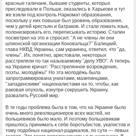
красные галичане, бывшие студенты, которых
преследовали в Польше, оказались в Харькове и тут
же взяли под контроль Наркомат образования,
поскольку у них повыше был уровень образования,
чем у детей крестьян и батраков. И стали ломать язык,
полонизировать его, переписывать историю. Сталин
посмотрел на это и спросил: "А не члены ли они
шпионской организации Коновальца?" Балицкий,
глава НКВД Украины, сам украинец, ответил, что "да,
члены". Их, понятно, арестовали, некоторых
расстреляли по так называемому "делу УВО". А теперь
на Украине кричат: "Расстрелянное возрождение,
поэты, молодёжь!" Но эта молодёжь была
запрограммирована униатами, мазепинцами,
"западенскими" националистами на то, чтобы, как
раковая опухоль, изнутри сокрушить Украину,
развалить Русский мир.
В те годы проблема была в том, что на Украине было
очень много революционеров всех мастей, но
большевиков было мало. И поэтому большевикам
пришлось принимать к себе боротьбистов, укапистов и
тому подобных национал-радикалов, по сути — левых