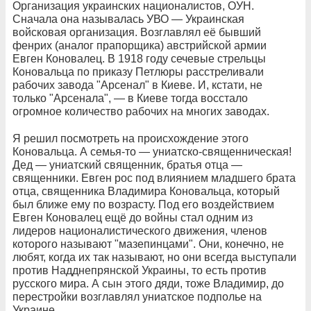
Организация украинских националистов, ОУН.
Сначала она называлась УВО — Украинская
войсковая организация. Возглавлял её бывший
фенрих (аналог прапорщика) австрийской армии
Евген Коновалец. В 1918 году сечевые стрельцы
Коновальца по приказу Петлюры расстреливали
рабочих завода "Арсенал" в Киеве. И, кстати, не
только "Арсенала", — в Киеве тогда восстало
огромное количество рабочих на многих заводах.
Я решил посмотреть на происхождение этого
Коновальца. А семья-то — униатско-священническая!
Дед — униатский священник, братья отца —
священники. Евген рос под влиянием младшего брата
отца, священника Владимира Коновальца, который
был ближе ему по возрасту. Под его воздействием
Евген Коновалец ещё до войны стал одним из
лидеров националистического движения, членов
которого называют "мазепинцами". Они, конечно, не
любят, когда их так называют, но они всегда выступали
против Надднепрянской Украины, то есть против
русского мира. А сын этого дяди, тоже Владимир, до
перестройки возглавлял униатское подполье на
Украине.