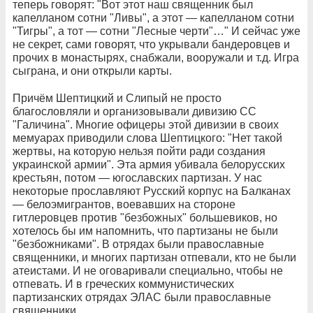
теперь говорят: "Вот этот наш священник был
капелланом сотни "Ливы", а этот — капелланом сотни
"Тигры", а тот — сотни "Лесные черти"…" И сейчас уже
не секрет, сами говорят, что укрывали бандеровцев и
прочих в монастырях, снабжали, вооружали и т.д. Игра
сыграна, и они открыли карты.
Причём Шептицкий и Слипый не просто
благословляли и организовывали дивизию СС
"Галичина". Многие офицеры этой дивизии в своих
мемуарах приводили слова Шептицкого: "Нет такой
жертвы, на которую нельзя пойти ради создания
украинской армии". Эта армия убивала белорусских
крестьян, потом — югославских партизан. У нас
некоторые прославляют Русский корпус на Балканах
— белоэмигрантов, воевавших на стороне
гитлеровцев против "безбожных" большевиков, но
хотелось бы им напомнить, что партизаны не были
"безбожниками". В отрядах были православные
священники, и многих партизан отпевали, кто не были
атеистами. И не оговаривали специально, чтобы не
отпевать. И в греческих коммунистических
партизанских отрядах ЭЛАС были православные
священники.