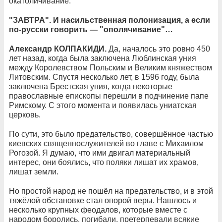
окатоличивание.
"ЗАВТРА". И насильственная полонизация, а если
по-русски говорить — "ополячивание"…
Александр КОЛПАКИДИ.
Да, началось это ровно 450
лет назад, когда была заключена Люблинская уния
между Королевством Польским и Великим княжеством
Литовским. Спустя несколько лет, в 1596 году, была
заключена Брестская уния, когда некоторые
православные епископы перешли в подчинение папе
Римскому. С этого момента и появилась униатская
церковь.
По сути, это было предательство, совершённое частью
киевских священнослужителей во главе с Михаилом
Рогозой. Я думаю, что ими двигал материальный
интерес, они боялись, что поляки лишат их храмов,
лишат земли.
Но простой народ не пошёл на предательство, и в этой
тяжёлой обстановке стал опорой веры. Нашлось и
несколько крупных феодалов, которые вместе с
народом боролись, погибали, претерпевали всякие