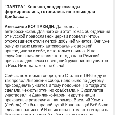
"ЗАВТРА". Конечно, зондеркоманды
формировались, готовились не только для
Донбасса…
Александр КОЛПАКИДИ.
Да, их цель —
антироссийская. Для чего они этот Томас об отделении
от Русской православной церкви провели? Чтобы
отколовшиеся стали лёгкой добычей униатов. Они уже
одну из таких мелких автокефальных церквей
присоединили к себе, и это только начало. И не
случайно в начале июля этого года папа Римский
пригласил для неких совещаний руководство униатов
в Рим. Никогда такого не было!
Сейчас некоторые говорят, что Сталин в 1946 году не
так провёл Львовский собор, надо было по-другому
присоединять униатов и тому подобное. Но тогда это
сделали, чекисты отлично сработали, и Судоплатов
участвовал, и Даниленко-Карин, и другие наши
прекрасные разведчики, например, Василий Хомяк
(Лебедь). Он был правой рукой Коновальца! Всё было
сделано правильно! И не их вина в том, что сегодня на
Украине опять правит бал бесовская сила под