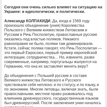
Сегодня они очень сильно влияют на ситуацию на
Украине: и идеологически, и политически.
Александр КОЛПАКИДИ.
Да, когда в 1569 году
произошло объединение (уния) Королевства
Польского с Великим княжеством Литовским и
Русским в Речь Посполитую, православные русские
оказались под властью поляков. Никакого
равноправия не было, поляки там доминировали.
Кстати, сейчас поляки говорят, что Речь Посполитая —
это первый Евросоюз, первый пример европейской
интеграции, сотрудничества… Но, извините, разве
современные, например, португальцы жалуются на
Германию, что она их заставляет менять веру?
До объединения с Польшей русские в составе
Великого княжества Литовского и Русского
чувствовали себя неплохо: и по статусу, и по языку, и
по экономике. Многие литовцы, включая знать, были
православными, местное право развивалось под
влиянием древнерусского, государственным языком
был древнерусский. После заключения унии началось