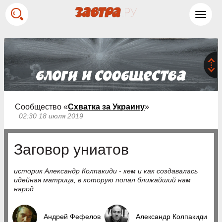
Toggl
navig
Сообщество «
Схватка за Украину
»
02:30 18 июля 2019
Заговор униатов
историк Александр Колпакиди - кем и как создавалась
идeйнaя мaтpицa, в которую попал ближaйший нам
нapoд
Андрей Фефелов
Александр Колпакиди