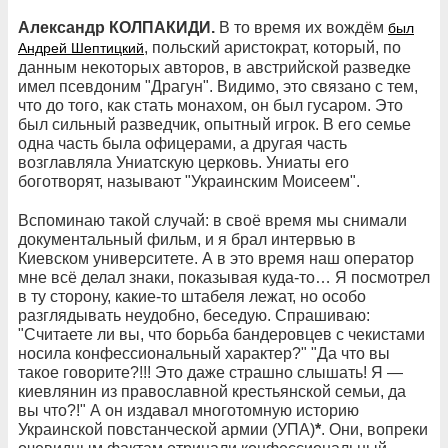
Александр КОЛПАКИДИ.
В то время их вождём
был
, польский аристократ, который, по
Андрей Шептицкий
данным некоторых авторов, в австрийской разведке
имел псевдоним "Драгун". Видимо, это связано с тем,
что до того, как стать монахом, он был гусаром. Это
был сильный разведчик, опытный игрок. В его семье
одна часть была офицерами, а другая часть
возглавляла Униатскую церковь. Униаты его
боготворят, называют "Украинским Моисеем".
Вспоминаю такой случай: в своё время мы снимали
документальный фильм, и я брал интервью в
Киевском университете. А в это время наш оператор
мне всё делал знаки, показывая куда-то… Я посмотрел
в ту сторону, какие-то штабеля лежат, но особо
разглядывать неудобно, беседую. Спрашиваю:
"Считаете ли вы, что борьба бандеровцев с чекистами
носила конфессиональный характер?" "Да что вы
такое говорите?!!! Это даже страшно слышать! Я —
киевлянин из православной крестьянской семьи, да
вы что?!" А он издавал многотомную историю
Украинской повстанческой армии (УПА)
*
. Они, вопреки