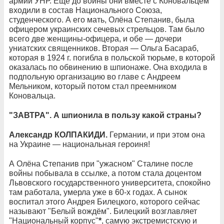
армии УНР. Ещё до войны они вместе с Коновальцем
входили в состав Национального Союза,
студенческого. А его мать, Олёна Степанив, была
офицером украинских сечевых стрельцов. Там было
всего две женщины-офицера, и обе — дочери
униатских священников. Вторая — Ольга Басараб,
которая в 1924 г. погибла в польской тюрьме, в которой
оказалась по обвинению в шпионаже. Она входила в
подпольную организацию во главе с Андреем
Мельником, который потом стал преемником
Коновальца.
"ЗАВТРА". А шпионила в пользу какой страны?
Александр КОЛПАКИДИ.
Германии, и при этом она
на Украине — национальная героиня!
А Олёна Степанив при "ужасном" Сталине после
войны побывала в ссылке, а потом стала доцентом
Львовского государственного университета, спокойно
там работала, умерла уже в 60-х годах. А сынок
воспитал этого Андрея Билецкого, которого сейчас
называют "Белый вождём". Билецкий возглавляет
"Национальный корпус"
*
, самую экстремистскую и