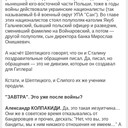
нынешней юго-восточной части Польши, тоже в годы
войны действовали украинские националисты (так
называемый 6-й военный округ УПА "Сан"). Во главе
этих националистов стоял полуполяк-католик Якуб
Гальчевский, бывший польский офицер и разведчик,
сменивший фамилию на Войнаровский, а потом —
другой полуполяк, сын директора банка Мирослав
Онишкевич.
А насчёт Шептицкого говорят, что он и Сталину
поздравительные обращения писал. Да, писал, но
обращения — это не дивизии, которые он создавал
для Гитлера!
Кстати, и Шептицкого, и Слипого их же ученики
продали.
"ЗАВТРА". Это уже после войны?
Александр КОЛПАКИДИ.
Да, это такая иезуитчина…
Они же в советское время отказывались от
бандеровцев и прочих, дескать: "Нет, что вы, это
бандиты, мы к ним никакого отношения не имеем…" А