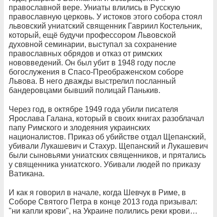
православной вере. Униаты влились в Русскую
православную церковь. У истоков этого собора стоял
львовский униатский священник Гавриил Костельник,
который, ещё будучи профессором Львовской
духовной семинарии, выступал за сохранение
православных обрядов и отказ от римских
нововведений. Он был убит в 1948 году после
богослужения в Спасо-Преображенском соборе
Львова. В него дважды выстрелил посланный
бандеровцами бывший полицай Панькив.
Через год, в октябре 1949 года убили писателя
Ярослава Галана, который в своих книгах разоблачал
папу Римского и злодеяния украинских
националистов. Приказ об убийстве отдал Щепанский,
убивали Лукашевич и Стахур. Щепанский и Лукашевич
были сыновьями униатских священников, и прятались
у священника униатского. Убивали людей по приказу
Ватикана.
И как я говорил в начале, когда Шевчук в Риме, в
Соборе Святого Петра в конце 2013 года призывал:
"ни капли крови", на Украине полились реки крови…