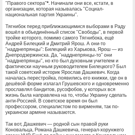
"Правого сектора"
*
. Начинали они все, кстати, в
организации, которая называлась "Социал-
национальная партия Украины".
Тягнибок перед приближающимися выборами в Раду
вошёл в объединённый список "Свободы", в первой
тройке которого, помимо самого Тягнибока, ещё
Андрей Билецкий и Дмитрий Ярош. А они-то
"надднепрянцы": Билецкий из Харькова, Ярош — из
Днепродзержинска. Да, "надднепрянцы-то" они
"надднепрянцы", но кто был духовным учителем и
фактически научным руководителем Билецкого? Был
такой советский историк Ярослав Дашкевич. Когда
началась перестройка, появились его книжки, где он в
дешёвой форме излагал Грушевского и одновременно
прославлял бандитов, русофобов, у которых вся
жизнь была направлена на то, чтобы Украину сделать
анти-Россией. В советское время он был
профессором, специалистом по вирменям, так по-
украински армяне называются.
Так вот, Дашкевич — родной сын правой руки
Коновальца, Романа Дашкевича, генерал-хорунжего