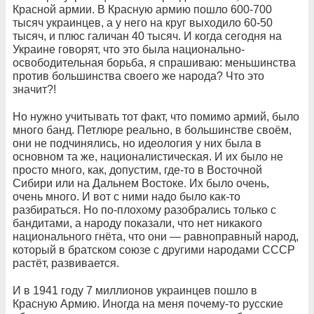
Красной армии. В Красную армию пошло 600-700
тысяч украинцев, а у него на круг выходило 60-50
тысяч, и плюс галичан 40 тысяч. И когда сегодня на
Украине говорят, что это была национально-
освободительная борьба, я спрашиваю: меньшинства
против большинства своего же народа? Что это
значит?!
Но нужно учитывать тот факт, что помимо армий, было
много банд. Петлюре реально, в большинстве своём,
они не подчинялись, но идеология у них была в
основном та же, националистическая. И их было не
просто много, как, допустим, где-то в Восточной
Сибири или на Дальнем Востоке. Их было очень,
очень много. И вот с ними надо было как-то
разбираться. Но по-плохому разобрались только с
бандитами, а народу показали, что нет никакого
национального гнёта, что они — равноправный народ,
который в братском союзе с другими народами СССР
растёт, развивается.
И в 1941 году 7 миллионов украинцев пошло в
Красную Армию. Иногда на меня почему-то русские