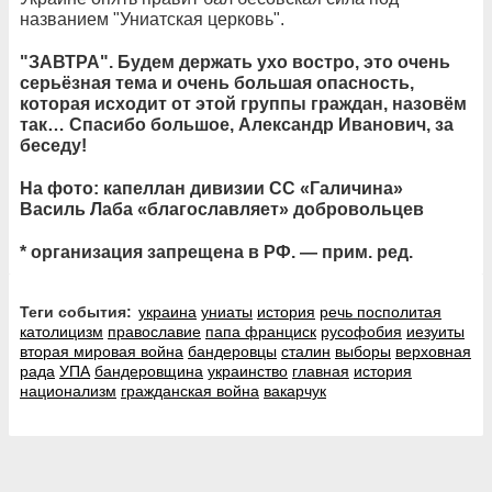
названием "Униатская церковь".
"ЗАВТРА". Будем держать ухо востро, это очень
серьёзная тема и очень большая опасность,
которая исходит от этой группы граждан, назовём
так… Спасибо большое, Александр Иванович, за
беседу!
На фото: капеллан дивизии СС «Галичина»
Василь Лаба «благославляет» добровольцев
* организация запрещена в РФ. — прим. ред.
Теги события:
украина
униаты
история
речь посполитая
католицизм
православие
папа франциск
русофобия
иезуиты
вторая мировая война
бандеровцы
сталин
выборы
верховная
рада
УПА
бандеровщина
украинство
главная
история
национализм
гражданская война
вакарчук