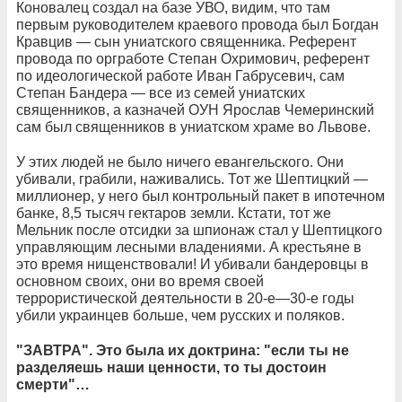
Коновалец создал на базе УВО, видим, что там
первым руководителем краевого провода был Богдан
Кравцив — сын униатского священника. Референт
провода по оргработе Степан Охримович, референт
по идеологической работе Иван Габрусевич, сам
Степан Бандера — все из семей униатских
священников, а казначей ОУН Ярослав Чемеринский
сам был священников в униатском храме во Львове.
У этих людей не было ничего евангельского. Они
убивали, грабили, наживались. Тот же Шептицкий —
миллионер, у него был контрольный пакет в ипотечном
банке, 8,5 тысяч гектаров земли. Кстати, тот же
Мельник после отсидки за шпионаж стал у Шептицкого
управляющим лесными владениями. А крестьяне в
это время нищенствовали! И убивали бандеровцы в
основном своих, они во время своей
террористической деятельности в 20-е—30-е годы
убили украинцев больше, чем русских и поляков.
"ЗАВТРА". Это была их доктрина: "если ты не
разделяешь наши ценности, то ты достоин
смерти"…