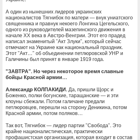
А один из нынешних лидеров украинских
националистов Тягнибок по матери — внук униатского
священника и правнук некоего Лонгина Цегельского,
одного из руководителей мазепинского движения в
начале XX века в Австро-Венгрии. Этот его прадед
написал знаменитый "Акт Злуки", который сейчас
отмечают на Украине как национальный праздник.
Этот "Акт…" об объединении петлюровской УНР и
Галичины был принят в январе 1919 года.
"ЗАВТРА". Но через некоторое время славные
бойцы Красной армии…
Александр КОЛПАКИДИ.
Да, пришли Щорс и
Боженко, полки богунские, таращанские — и эти
клоуны сбежали. Потом галичане предали
петлюровцев, перешли на сторону Деникина, потом
Красной армии, потом поляков…
Так вот, Тягнибок — лидер партии "Свобода". Это
крайне националистическая, практически
профашистская организация, которая входит в состав