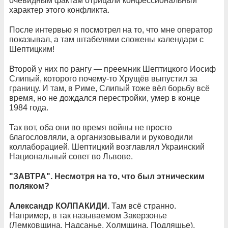
очевидным фактам отрицали конфессиональный
характер этого конфликта.
После интервью я посмотрел на то, что мне оператор
показывал, а там штабелями сложены календари с
Шептицким!
Второй у них по рангу — преемник Шептицкого Иосиф
Слипый, которого почему-то Хрущёв выпустил за
границу. И там, в Риме, Слипый тоже вёл борьбу всё
время, но не дождался перестройки, умер в конце
1984 года.
Так вот, оба они во время войны не просто
благословляли, а организовывали и руководили
коллаборацией. Шептицкий возглавлял Украинский
Национальный совет во Львове.
"ЗАВТРА". Несмотря на то, что был этническим
поляком?
Александр КОЛПАКИДИ.
Там всё странно.
Например, в так называемом Закерзонье
(Лемковщина, Надсанье, Холмщина, Подляшье),