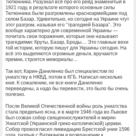
Тютюнника. Разузнал всё про его рейд знаменитый в
1921 году, в результате которого основные силы
Тютюнника были разгромлены красноармейцами под
селом Базар. Удивительно, но сегодня на Украине чтут
этот разгром, называя его "трагедией Базара". Это
вообще характерно для современной Украины —
почитать свои поражения, которые они называют
трагедиями: Круты, Базар, Броды… Это главные вехи
той истории, которую пишут для Украины сегодня. На
всё это выделяются огромные деньги, вручаются
премии, строятся мемориалы…
Так вот, Карин-Даниленко был специалистом по
униатству в НКВД, потом в КГБ. Написал несколько
книг. К сожалению, не все книги Даниленко
переведены, а надо бы перевести, это было бы очень
полезно.
После Великой Отечественной войны роль униатства
стала предельно ясна, и в марте 1946 года во Львове
был созван собор священнослужителей и мирян
Униатской (Украинской греко-католической) церкви.
Собор провозгласил ликвидацию Брестской унии 1596
года, разрыв с Ватиканом и возвращение к