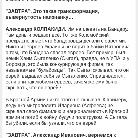
"ЗАВТРА". Это такая трансформация,
вывернутость наизнанку…
Александр КОЛПАКИДИ.
Им наплевать на Бандеру.
Там деньги решают всё. Тот же Коломойский
прекрасно знает, что бандеровцы делали с евреями.
Никто из евреев Украины не верит в байки Вятровича
о том, что Бандера спасал евреев. Вот пример: был
некий Хаим Сыгаленко (Сыгал), правда, не в УПА, а у
Боровца, это была конкурирующая фирма, так
называемые "бульбовцы". Так Сыгал скрывал, что он
еврей, выдавал себя за Сыгаленко. Спрашивается,
если они так любили евреев, зачем же ему было
скрывать, что он еврей?
В Красной Армии никто этого не скрывал. К примеру,
дедушка митрополита Илариона (Алфеева) не
скрывал свою фамилию и национальность в Красной
армии и погиб в войну, будучи политруком. А Сыгала
бы убили, если бы узнали, что он еврей.
"ЗАВТРА". Александр Иванович, вернёмся к