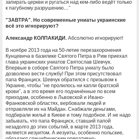
запирать церкви и ругаться над кем-либо ведёт только
к пагубному разрушению…"
"ЗАВТРА". Но современные униаты украинские
всё это игнорируют?
Александр КОЛПАКИДИ.
Абсолютно игнорируют!
В ноябре 2013 года на 50-летие перезахоронения
Кунцевича в базилике Святого Петра в Рим приехал
глава украинских униатов Святослав Шевчук.
Впервые в соборе Святого Петра униату было
дозволено вести службу! При этом присутствовал
папа Франциск. Шевчук обратился с призывом к
Украине, чтобы "не пролилось ни капли братской
крови", а в это время его подчинённые по всем
приходам, особенно в Львовской и Ивано-
Франковской областях, вербовали людей и
отправляли их на Майдан. Снабжали деньгами,
подбирали жильё в Киеве и тому подобное. И не надо
забывать, что папа Франциск, ставший папой
незадолго до этих событий, в марте 2013 года,
является иезуитом. А иезуиты, особенно польские,
обладают специфическим оперативно-