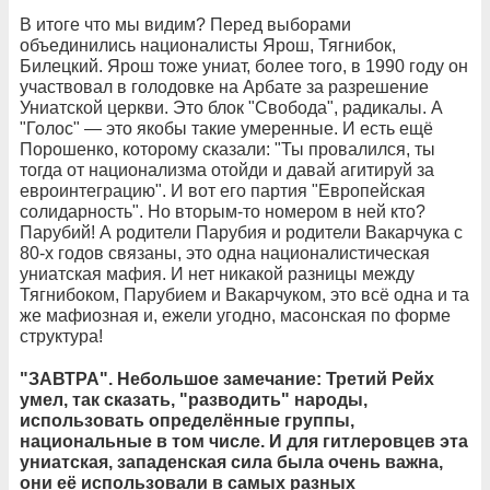
В итоге что мы видим? Перед выборами
объединились националисты Ярош, Тягнибок,
Билецкий. Ярош тоже униат, более того, в 1990 году он
участвовал в голодовке на Арбате за разрешение
Униатской церкви. Это блок "Свобода", радикалы. А
"Голос" — это якобы такие умеренные. И есть ещё
Порошенко, которому сказали: "Ты провалился, ты
тогда от национализма отойди и давай агитируй за
евроинтеграцию". И вот его партия "Европейская
солидарность". Но вторым-то номером в ней кто?
Парубий! А родители Парубия и родители Вакарчука с
80-х годов связаны, это одна националистическая
униатская мафия. И нет никакой разницы между
Тягнибоком, Парубием и Вакарчуком, это всё одна и та
же мафиозная и, ежели угодно, масонская по форме
структура!
"ЗАВТРА". Небольшое замечание: Третий Рейх
умел, так сказать, "разводить" народы,
использовать определённые группы,
национальные в том числе. И для гитлеровцев эта
униатская, западенская сила была очень важна,
они её использовали в самых разных