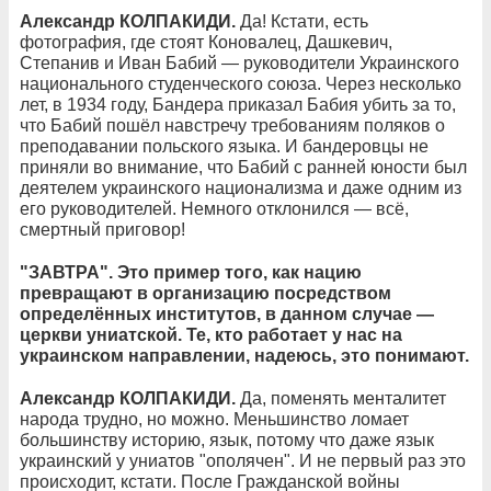
Александр КОЛПАКИДИ.
Да! Кстати, есть
фотография, где стоят Коновалец, Дашкевич,
Степанив и Иван Бабий — руководители Украинского
национального студенческого союза. Через несколько
лет, в 1934 году, Бандера приказал Бабия убить за то,
что Бабий пошёл навстречу требованиям поляков о
преподавании польского языка. И бандеровцы не
приняли во внимание, что Бабий с ранней юности был
деятелем украинского национализма и даже одним из
его руководителей. Немного отклонился — всё,
смертный приговор!
"ЗАВТРА". Это пример того, как нацию
превращают в организацию посредством
определённых институтов, в данном случае —
церкви униатской. Те, кто работает у нас на
украинском направлении, надеюсь, это понимают.
Александр КОЛПАКИДИ.
Да, поменять менталитет
народа трудно, но можно. Меньшинство ломает
большинству историю, язык, потому что даже язык
украинский у униатов "ополячен". И не первый раз это
происходит, кстати. После Гражданской войны