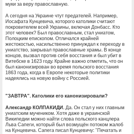
муки за веру православную.
А сегодня на Украине чтут предателей. Например,
Иосафата Кунцевича, которого католики считают
покровителем всей Украины, включая Донбасс. Кто
этот человек? Был православным, стал униатом,
Полоцким епископом. Отличался крайней
жестокостью, насильственно принуждал к переходу в
униатство, закрывал православные храмы. В конце
концов, вызвал против себя восстания и был убит в
Витебске в 1623 году. Крайне важно отметить, что он
был канонизирован во время польского восстания
1863 года, когда в Европе некоторые политики
надеялись на новую войну с Россией.
"ЗАВТРА". Католики его канонизировали?
Александр КОЛПАКИДИ.
Да. Он стал у них главным
униатским мучеником. Хотя даже в украинской
Википедии можно найти слова польского канцлера
Льва Сапеги, который был возмущён потоком жалоб
на Кунцевича. Сапега писал Кунцевичу: "Печатать и