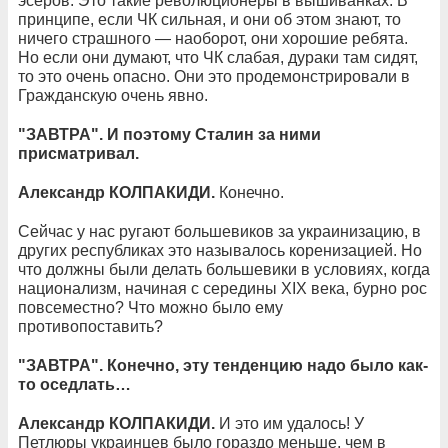
эсеров. Это такие революционеры в вышиванках. В
принципе, если ЧК сильная, и они об этом знают, то
ничего страшного — наоборот, они хорошие ребята.
Но если они думают, что ЧК слабая, дураки там сидят,
то это очень опасно. Они это продемонстрировали в
Гражданскую очень явно.
"ЗАВТРА". И поэтому Сталин за ними
присматривал.
Александр КОЛПАКИДИ.
Конечно.
Сейчас у нас ругают большевиков за украинизацию, в
других республиках это называлось коренизацией. Но
что должны были делать большевики в условиях, когда
национализм, начиная с середины XIX века, бурно рос
повсеместно? Что можно было ему
противопоставить?
"ЗАВТРА". Конечно, эту тенденцию надо было как-
то оседлать…
Александр КОЛПАКИДИ.
И это им удалось! У
Петлюры украинцев было гораздо меньше, чем в