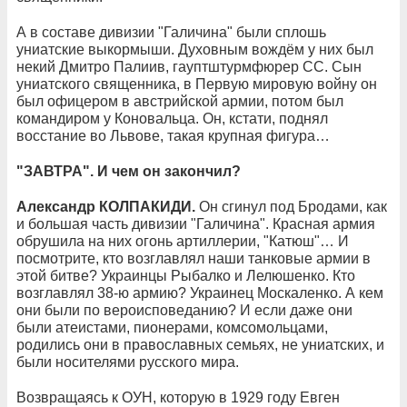
А в составе дивизии "Галичина" были сплошь
униатские выкормыши. Духовным вождём у них был
некий Дмитро Палиив, гауптштурмфюрер СС. Сын
униатского священника, в Первую мировую войну он
был офицером в австрийской армии, потом был
командиром у Коновальца. Он, кстати, поднял
восстание во Львове, такая крупная фигура…
"ЗАВТРА". И чем он закончил?
Александр КОЛПАКИДИ.
Он сгинул под Бродами, как
и большая часть дивизии "Галичина". Красная армия
обрушила на них огонь артиллерии, "Катюш"… И
посмотрите, кто возглавлял наши танковые армии в
этой битве? Украинцы Рыбалко и Лелюшенко. Кто
возглавлял 38-ю армию? Украинец Москаленко. А кем
они были по вероисповеданию? И если даже они
были атеистами, пионерами, комсомольцами,
родились они в православных семьях, не униатских, и
были носителями русского мира.
Возвращаясь к ОУН, которую в 1929 году Евген