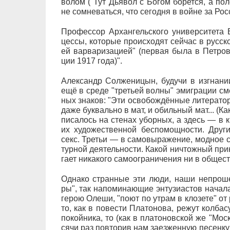
во­лом ("Тут Дья­вол с Бо­гом бо­рет­ся, а по
не со­мне­вать­ся, что се­го­дня в вой­не за Ро
Про­фес­сор Ар­хан­гель­ско­го уни­вер­си­те­та
цес­сы, ко­то­рые про­ис­хо­дят сей­час в рус­ско
ей вар­ва­ри­за­ци­ей" (пер­вая бы­ла в Пе­т­ро
ции 1917 го­да)".
Алек­сандр Со­лже­ни­цын, бу­ду­чи в из­гна­ни
ещё в сре­де "тре­ть­ей вол­ны" эми­г­ра­ции сме
ных зна­ков: "Эти ос­во­бож­дён­ные ли­те­ра­то­р
да­же бук­валь­но в мат, и обиль­ный мат... (Как
пи­са­лось на сте­нах убор­ных, а здесь — в к
их ху­до­же­ст­вен­ной бес­по­мощ­но­с­ти. Др
секс. Тре­тьи — в са­мо­вы­ра­же­ние, мод­ное с
тур­ной де­я­тель­но­с­ти. Ка­кой ни­чтож­ный пр
га­ет ни­ка­ко­го са­мо­ог­ра­ни­че­ния ни в об­ще­
Од­на­ко стран­ные эти лю­ди, на­ши не­про­шен­
ры", так на­по­ми­на­ю­щие эн­ту­зи­а­с­тов на­ча­
ге­рою Оле­ши, "по­ют по ут­рам в кло­зе­те" от
то, как в по­ве­с­ти Пла­то­но­ва, ре­жут кол­б
по­кой­ни­ка, то (как в пла­то­нов­ской же "Мос
ся­чи раз по­вто­рив нам за­ез­жен­ную пе­сен­ку