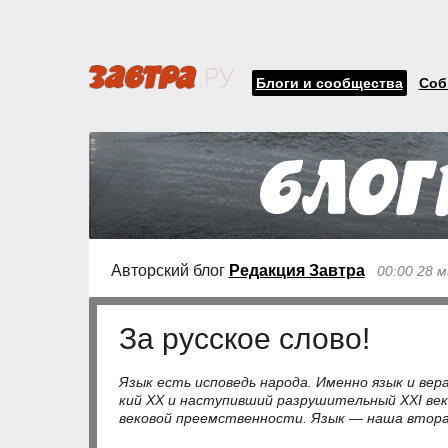
Блоги и сообщества
Соб
Авторский блог
Редакция Завтра
00:00 28 
За русское слово!
Язык есть ис­по­ведь на­ро­да. Имен­но язык и ве­ра п
кий ХХ и на­сту­пив­ший раз­ру­ши­тель­ный ХХI век,
ве­ко­вой пре­ем­ст­вен­но­с­ти. Язык — на­ша вто­ра