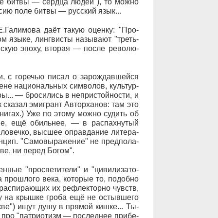
­ле бит­вы — серд­ца лю­дей"), то мож­но
с­сию по­ле бит­вы — рус­ский язык...
 Е.Га­ли­мо­ва да­ёт та­кую оцен­ку: "Про­
м язы­ке, линг­ви­с­ты на­зы­ва­ют "тре­ть­
в­скую эпо­ху, вто­рая — по­сле ре­во­лю­
и, с го­ре­чью пи­сал о за­рож­дав­шей­ся
­не на­ци­о­наль­ных сим­во­лов, куль­тур­
ы... — бро­си­лись в не­при­стой­но­с­ти, и
 ска­зал эми­г­рант Ав­тор­ха­нов: там это
ни­гах.) Уже по это­му мож­но су­дить об
у­гие, ещё обиль­нее, — в рас­пах­ну­тый
ло­веч­ко, выс­шее оп­рав­да­ние ли­те­ра­
ин­цип. "Са­мо­вы­ра­же­ние" не пред­по­ла­
ст­ве, ни пе­ред Бо­гом".
ные "про­све­ти­те­ли" и "ци­ви­ли­за­то­
ла про­шло­го ве­ка, ко­то­рые то, по­доб­но
 рас­пи­ра­ю­щих их ре­флек­тор­но чувств,
а­су на крыш­ке гро­ба ещё не остыв­ше­го
к­ве") ищут ду­шу в пря­мой киш­ке... Ты­
 про "па­т­ри­о­тизм — по­след­нее при­бе­