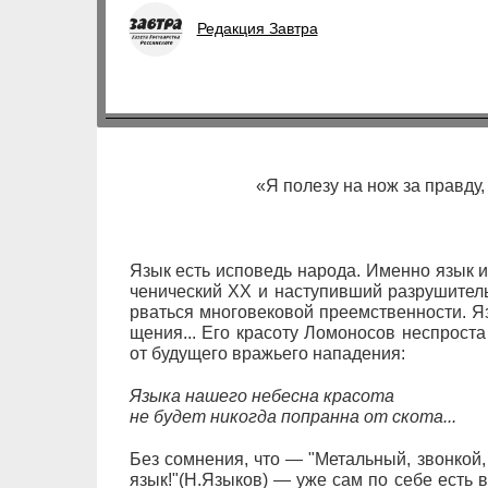
Редакция Завтра
«Я по­ле­зу на нож за прав­ду, 
Язык есть ис­по­ведь на­ро­да. Имен­но язык и 
че­ни­че­с­кий ХХ и на­сту­пив­ший раз­ру­ши­те
рвать­ся мно­го­ве­ко­вой пре­ем­ст­вен­но­с­ти
ще­ния... Его кра­со­ту Ло­мо­но­сов не­спро­с­т
от бу­ду­ще­го вра­жь­е­го на­па­де­ния:
Язы­ка на­ше­го не­бес­на кра­со­та
не бу­дет ни­ког­да попрaнна от ско­та...
Без со­мне­ния, что — "Ме­та­ль­ный, звон­кой,
язык!"(Н.Язы­ков) — уже сам по се­бе есть в