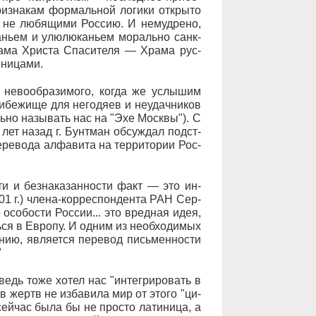
­зна­кам фор­маль­ной ло­ги­ки от­кры­то
ть не лю­бя­щи­ми Рос­сию. И не­му­д­ре­но,
­ка­нь­ем и улю­лю­ка­нь­ем мо­раль­но санк­
хра­ма Хри­с­та Спа­си­те­ля — Хра­ма рус­
­ни­ца­ми.
не­во­об­ра­зи­мо­го, ког­да же ус­лы­шим
бе­жи­ще для не­го­дя­ев и не­удач­ни­ков
ель­но на­зы­вать нас на "Эхе Моск­вы"). С
 лет на­зад г. Бунт­ман об­суж­дал под­ст­
е­ре­во­да ал­фа­ви­та на тер­ри­то­рии Рос­
ти и без­на­ка­зан­но­с­ти факт — это ин­
2001 г.) чле­на-кор­ре­с­пон­ден­та РАН Сер­
 осо­бо­с­ти Рос­сии... это вред­ная идея,
ь­ся в Ев­ро­пу. И од­ним из не­об­хо­ди­мых
­нию, яв­ля­ет­ся пе­ре­вод пись­мен­но­с­ти
"
дь то­же хо­тел нас "ин­те­г­ри­ро­вать в
ов жертв не из­ба­ви­ла мир от это­го "ци­
 сей­час бы­ла бы не про­сто ла­ти­ни­ца, а