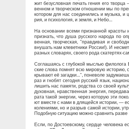
жит бе­зус­лов­ная пе­чать ге­ния его твор­ца — 
вен­ном и твор­че­с­ком от­но­ше­нии мы по пре­и
ко­то­ром для нас со­еди­ни­лись и му­зы­ка, и цв
рия, и пси­хо­ло­гия, и зем­ля, и Не­бо...
На ос­но­ва­нии все­ми при­знан­ной кра­со­ты 
при­знать, что ду­ша рус­ско­го на­ро­да по оп­р
вен­ная, твор­че­с­кая, "прав­ди­вая и сво­бод
вну­шать нам кле­вет­ни­ки Рос­сии!). И не­смет­
раз­ных сло­ва­рях, сво­е­го ро­да ска­тер­тях-са­
Со­гла­ша­ясь с глу­бо­кой мыс­лью фи­ло­ло­га 
ские сло­ва по­мнят всю ми­ро­вую ис­то­рию, св
кры­ва­ют её за­гад­ки...", по­не­во­ле за­ду­ма­
раз и гно­бят се­го­дня рус­ский язык, на­ци­о­
ли­шить нас па­мя­ти, род­ст­ва со сво­ей куль
ду­хов­ная, нрав­ст­вен­ная энер­гия, пе­ре­да­ва
ра­та та­кой энер­гии, че­рез ко­то­рую эти по­ко
ют вме­с­те с на­ми в для­щей­ся ис­то­рии, — е
ко­ле­ни­я­ми, но и раз­рыв са­мой ис­то­рии, ут­ра­
По­доб­ную си­ту­а­цию мож­но срав­нить раз­ве чт
Ес­ли, по До­сто­ев­ско­му, серд­це че­ло­ве­ка