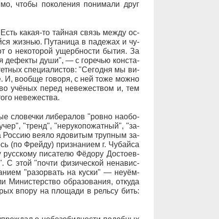
и­мо, что­бы по­ко­ле­ния по­ни­ма­ли друг
"Есть ка­кая-то тай­ная связь меж­ду ос­
ся жиз­нью. Пу­та­ни­ца в па­де­жах и чу­
ют о не­ко­то­рой ущерб­но­с­ти бы­тия. За
­ся де­фек­ты ду­ши", — с го­ре­чью кон­ста­
ет­ных спе­ци­а­ли­с­тов: "Се­го­дня мы ви­
. И, во­об­ще го­во­ря, с ней то­же мож­но
т­во учёных пе­ред не­ве­же­ст­вом и, тем
­го не­ве­же­ст­ва.
ые сло­веч­ки ли­бе­ра­лов "ров­но на­обо­
у­чер", "тренд", "не­ру­ко­по­жат­ный", "за­
а Рос­сию ве­я­ло ядо­ви­тым труп­ным за­
лось (по Фрей­ду) при­зна­нием г. Чу­бай­са
му рус­ско­му пи­са­те­лю Фё­до­ру До­сто­ев­
. С этой "поч­ти фи­зи­че­с­кой не­на­ви­с­
а­ни­ем "ра­зо­рвать на ку­с­ки" — не­у­ём­
 Ми­ни­с­тер­ст­во об­ра­зо­ва­ния, от­ку­да
­рых впо­ру на пло­ща­ди в рель­су бить: