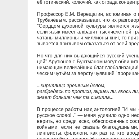
её го­ти­че­с­кий, ко­лю­чий, как ог­ра­да кон­цен­т
Про­фес­сор Е.М. Ве­ре­ща­гин, вспо­ми­ная о п
Тру­ба­чё­вым, рас­ска­зы­ва­ет, что их раз­го­во
"Серд­цем ду­хов­ной куль­ту­ры яв­ля­ет­ся яз
ес­ли язык име­ет ал­фа­вит ты­ся­че­лет­ней тра
ча­та­ны мил­ли­о­ны и мил­ли­о­ны книг, то при­
зы­ва­ет­ся при­зы­вом от­ка­зать­ся от всей пред
Но что для них вы­да­ю­щий­ся рус­ский учё­ный 
цей" Ару­тю­нов с Бунт­ма­ном мо­гут об­ви­нить 
ни­ма­ю­щим ве­ли­чай­ших благ гло­ба­ли­за­ци
че­с­ким чу­ть­ём за вер­сту чу­яв­ший "про­ри­ца
...ки­рил­ли­ца греш­ным де­лом,
раз­бре­дясь по про­пи­си, вкривь ли, вкось ли,
зна­ет боль­ше: чем та си­вил­ла...
В про­цес­се ра­бо­ты над ан­то­ло­ги­ей "И мы 
рус­ское сло­во!.." — ме­ня уди­ви­ло од­но не­
ве­рить, но сре­ди всех, обес­по­ко­ен­ных со­ст
кой­ны­ми, ес­ли не ска­зать бла­го­душ­ны­ми, 
линг­ви­с­ты, фи­ло­ло­ги, как раз те, кто вро
пер­вы­ми бить тре­во­гу. На эмо­ци­о­наль­ные вы