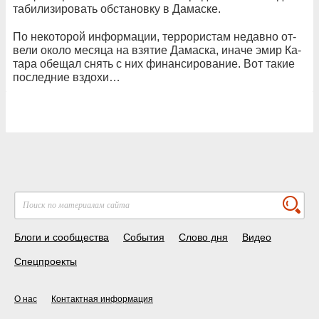
та­би­ли­зи­ро­вать об­ста­нов­ку в Да­ма­с­ке.
По не­ко­то­рой ин­фор­ма­ции, тер­ро­ри­с­там не­дав­но от­
ве­ли око­ло ме­ся­ца на взя­тие Да­ма­с­ка, ина­че эмир Ка­
та­ра обе­щал снять с них фи­нан­си­ро­ва­ние. Вот та­кие
по­след­ние вздо­хи…
Блоги и сообщества
События
Слово дня
Видео
Спецпроекты
О нас
Контактная информация