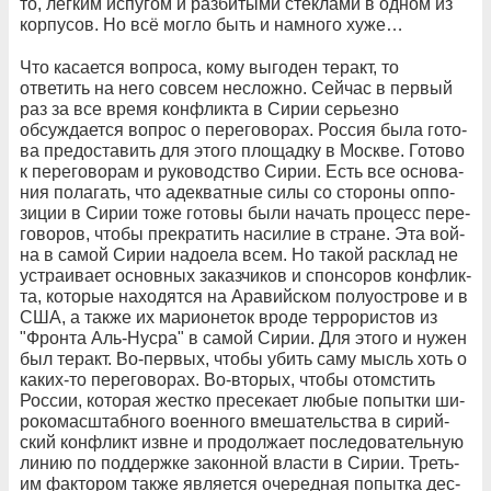
то, лег­ким ис­пу­гом и раз­би­ты­ми стек­ла­ми в од­ном из
кор­пу­сов. Но всё мог­ло быть и на­мно­го ху­же…
Что ка­са­ет­ся вопроса, ко­му вы­го­ден те­ракт, то
ответить на него сов­сем неслож­но. Сей­час в пер­вый
раз за все вре­мя кон­флик­та в Си­рии се­рь­ез­но
обсуждается во­прос о пе­ре­го­во­рах. Рос­сия бы­ла го­то­
ва пре­до­ста­вить для это­го пло­щад­ку в Моск­ве. Го­то­во
к пе­ре­го­во­рам и ру­ко­вод­ст­во Си­рии. Есть все ос­но­ва­
ния по­ла­гать, что адек­ват­ные си­лы со сто­ро­ны оп­по­
зи­ции в Си­рии то­же го­то­вы бы­ли на­чать про­цесс пе­ре­
го­во­ров, что­бы пре­кра­тить на­си­лие в стра­не. Эта вой­
на в са­мой Си­рии на­до­ела всем. Но та­кой рас­клад не
ус­т­ра­и­ва­ет ос­нов­ных за­каз­чи­ков и спон­со­ров кон­флик­
та, ко­то­рые на­хо­дят­ся на Ара­вий­ском по­лу­ос­т­ро­ве и в
США, а так­же их ма­ри­о­не­ток вро­де тер­ро­ри­с­тов из
"Фрон­та Аль-Ну­с­ра" в са­мой Си­рии. Для это­го и ну­жен
был те­ракт. Во-пер­вых, что­бы убить са­му мысль хоть о
ка­ких-то пе­ре­го­во­рах. Во-вто­рых, что­бы ото­мстить
Рос­сии, ко­то­рая же­ст­ко пре­се­ка­ет лю­бые по­пыт­ки ши­
ро­ко­мас­штаб­но­го во­ен­но­го вме­ша­тель­ст­ва в си­рий­
ский кон­фликт из­вне и про­дол­жа­ет по­сле­до­ва­тель­ную
ли­нию по под­держ­ке за­кон­ной вла­с­ти в Си­рии. Тре­ть­
им фак­то­ром так­же яв­ля­ет­ся оче­ред­ная по­пыт­ка де­с­