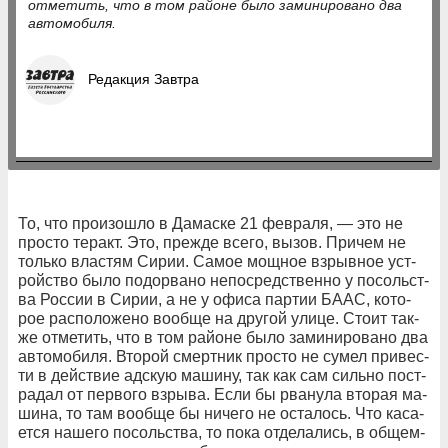
от­ме­тить, что в том рай­о­не бы­ло за­ми­ни­ро­ва­но два
ав­то­мо­би­ля.
Редакция Завтра
То, что про­изо­ш­ло в Да­ма­с­ке 21 фе­в­ра­ля, — это не
про­сто те­ракт. Это, преж­де все­го, вы­зов. При­чем не
толь­ко вла­с­тям Си­рии. Са­мое мощ­ное взрыв­ное ус­т­
рой­ст­во бы­ло по­до­рва­но не­по­сред­ст­вен­но у по­соль­ст­
ва Рос­сии в Си­рии, а не у офи­са пар­тии БА­АС, ко­то­
рое рас­по­ло­же­но во­об­ще на дру­гой ули­це. Сто­ит так­
же от­ме­тить, что в том рай­о­не бы­ло за­ми­ни­ро­ва­но два
ав­то­мо­би­ля. Вто­рой смерт­ник про­сто не су­мел при­ве­с­
ти в дей­ст­вие ад­скую ма­ши­ну, так как сам силь­но по­ст­
ра­дал от пер­во­го взры­ва. Ес­ли бы рва­ну­ла вто­рая ма­
ши­на, то там во­об­ще бы ни­че­го не ос­та­лось. Что ка­са­
ет­ся на­ше­го по­соль­ст­ва, то по­ка от­де­ла­лись, в об­щем-