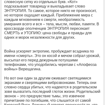
словесную сетку из отдельных букв. «Кот»
подсказывает товарищу и выкладывает слово
ЭНТРОПИЯ. То самое, которое никто не произносит,
но которое ощущает каждый. Приближение мира с
каждым мгновением к смерти, необратимость
умирания всего и вся – тела, мысли, любви, памяти. В
кроссворде ополченцев ЭНТРОПИЯ пересекает
СМЕРТЬ и УТОПИЮ: цена свободы и правды для
одних и морок незалежности для других.
Война ускоряет энтропию, пробуждает всадника по
имени «смерть». Это он косой и мечом собрал урожай,
высыпал его перед дежурным потухшими
телефонами, что уподобились черепам с «Апофеоза
войны» Верещагина.
Но вот они один за другим оживают светящимися
экранами и сверлящими виброзвонками. Теперь они
словно сердца убитых, что надеются в родительском
зове выхватить последний глоток жизни. Родительский
звонок – это предчувствие тьмы, это извечное
причитание по погибшим, что слышится от самой
Киевской Руси. Дежурный ответит, произнесёт то, что