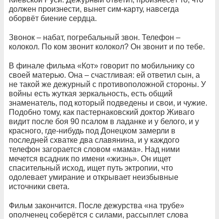
должен произнести, вынет сим-карту, навсегда
оборвёт биение сердца.
Звонок – набат, погребальный звон. Телефон –
колокол. По ком звонит колокол? Он звонит и по тебе.
В финале фильма «Кот» говорит по мобильнику со
своей матерью. Она – счастливая: ей ответил сын, а
не такой же дежурный с противоположной стороны. У
войны есть жуткая зеркальность, есть общий
знаменатель, под который подведены и свои, и чужие.
Подобно тому, как пастернаковский доктор Живаго
видит после боя 90 псалом в ладанке и у белого, и у
красного, где-нибудь под Донецком замерли в
последней схватке два славянина, и у каждого
телефон загорается словом «мама». Над ними
мечется всадник по имени «жизнь». Он ищет
спасительный исход, ищет путь эктропии, что
одолевает умирание и открывает неизбывные
источники света.
Фильм закончится. После дежурства «на трубе»
ополченец соберётся с силами, рассыплет слова