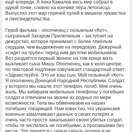
ещё впереди. А пока Камалов весь мир собрал в
одной точке, словно на кончике пера летописца.
Выпустил этот мир горячей пулей в мишени лукавства
и лжесвидетельства.
Герой фильма – ополченец с позывным «Кот»,
сыгранный Захаром Прилепиным – заступает на
дежурство, которое принимает с более тяжёлым
сердцем, чем выдвижение на передовую. Дежурный
«сидит на трубе»: перед ним десятки мобильников.
Вот раздаётся первый звонок: на том конце мать
выкликает сына Мишу. Ополченец, как в колл-центре,
по текстовой подложке озвучивает стандартный ответ:
«Здравствуйте. Это не ваш сын. Мой позывной «Кот».
Я ополченец Донецкой Народной Республики. Солдат,
у которого мы нашли этот телефон, погиб. Мне очень
жаль. Мы забираем мобильные телефоны у погибших
солдат и отвечаем на звонки их родных по мере
возможности. Тела мы обмениваем на наших
погибших товарищей. Нам известно, что украинские
военные замалчивают данные о своих потерях и
очень часто просто закапывают своих убитых солдат,
чтобы те числились не погибшими, а пропавшими без
вести. Это делается с целью скрыть потери и не