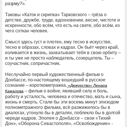
разуму?».
Таковы «Каток и скрипка» Тарковского – грёза о
детстве, дружбе, труде, вдохновении, весне, чистоте и
искренности, обо всём, что есть на свете, обо всём, из
чего соткан человек.
Смысл здесь густ и плотен, ему тесно в искусстве,
тесно в образах, словах и кадрах. Он бьёт через край,
изливается в жизнь, захватывает тебя в свою орбиту –
и ты уже не просто наблюдатель, созерцатель. Ты –
соучастник, сопричастник.
Неслучайно первый художественный фильм о
Донбассе, по-настоящему вошедший в русское
сознание – короткометражка.
«Дежурство» Ленара
– фильм о войне, явивший силу и боль,
Камалова
работу и усталость, человека и отечество, мать и сына,
жизнь и смерть. Стали бы эти восемь минут эпизодом
полнометражного фильма, всё разжижилось бы в
диалогах, утонуло бы в деталях, поблекло бы в долгой
череде кадров. Эпопея о Донбассе – свои «Тихий
Дон», «Оборона Севастополя», «Освобождение» -