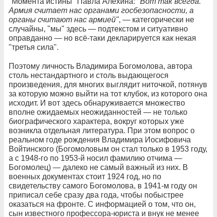
"Момента истины" Павла Алёхина:
"Вот так всегда.
Армия считает нас органами госбезопасности, а
органы считают нас армией"
, — категорически не
случайны, "мы" здесь — подтекстом и ситуативно
оправданно — но всё-таки декларируется как некая
"третья сила".
Поэтому личность Владимира Богомолова, автора
столь нестандартного и столь выдающегося
произведения, для многих выглядит ниточкой, потянув
за которую можно выйти на тот клубок, из которого она
исходит. И вот здесь обнаруживается множество
вполне ожидаемых неожиданностей — не только
биографического характера, вокруг которых уже
возникла отдельная литература. При этом вопрос о
реальном годе рождения Владимира Иосифовича
Войтинского (Богомоловым он стал только в 1953 году,
а с 1948-го по 1953-й носил фамилию отчима —
Богомолец) — далеко не самый важный из них. В
военных документах стоит 1924 год, но по
свидетельству самого Богомолова, в 1941-м году он
приписал себе сразу два года, чтобы побыстрее
оказаться на фронте. С информацией о том, что он,
сын известного профессора-юриста и внук не менее