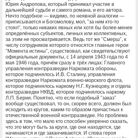
Юрия Андропова, который принимал участие в
дальнейшей судьбе и самого романа, и его автора.
Нечто подобное — видимо, по неявной аналогии —
приписывается и Богомолову, мол, "за ним кто-то
стоял", только никаких явных или хотя бы более-менее
определённых субъектов, личных или коллективных,
за этим не просматривается. Ведь тот же "Смерш", к
числу сотрудников которого относятся главные герои
"Момента истины", существовал, как свидетельствуют
официальные документы, с 14 апреля 1943 года по 4
мая 1946 года, причём сразу в трёх лицах: Главного
управления контрразведки Наркомата обороны,
которое подчинялось И.В. Сталину, управления
контрразведки Наркомата военно-морского флота,
которое подчинялось наркому Н.Г. Кузнецову, и отдела
контрразведки НКВД, которое подчинялось наркому
Л.П. Берии. Понятно, что если подобный "заказ"
вообще существовал, то он, скорее всего, должен был
исходить из кругов, каким-то образом причастных к
отечественной военной контрразведке. Но проблема
здесь в том, что мало кто способен уверенно сказать,
что это могут быть за круги, где они находятся, где
начинаются и где заканчиваются. И слова героя