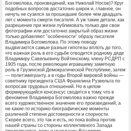
Богомолова, произведений, как Николай Носов)? Круг
подобных вопросов достаточно широк и, главное, он
ничуть не сузился за прошедшие более чем двадцать
лет с момента смерти писателя. А уж такие детали, как
разрешение при жизни публиковать только две свои
фотографии или достаточно закрытый образ жизни
только добавляют "особенности" образу писателя
Владимира Богомолова. По этому поводу
выдвигаются самые разные гипотезы вплоть до того,
что важная роль в его судьбе отводится родному дяде
Владимиру Савельевичу Войтинскому, члену РСДРП с
1905 года, после революции игравшему заметную
роль в Грузинской Демократической Республике, затем
— политэмигранту, а в годы Второй мировой войны —
советнику президента США Франклина Рузвельта по
вопросам трудовых отношений. Но в целом
формирующийся консенсус сводится к тому, что в
феномене Владимира Богомолова важно прежде
всего художественное значение его произведений, а
не какие-то историко-биографические моменты
различной степени достоверности и спорности.
Скорее всего, это так и есть, но пока война против
нашей страны со стороны коллективного Запада
продолжается, воин и гражданин Владимир