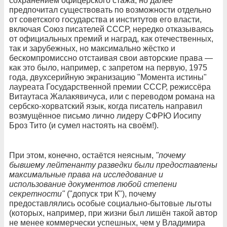
сохранением офицерского стажа, но далее
предпочитал существовать по возможности отдельно
от советского государства и институтов его власти,
включая Союз писателей СССР, нередко отказываясь
от официальных премий и наград, как отечественных,
так и зарубежных, но максимально жёстко и
бескомпромиссно отстаивая свои авторские права —
как это было, например, с запретом на первую, 1975
года, двухсерийную экранизацию "Момента истины"
лауреата Государственной премии СССР, режиссёра
Витаутаса Жалакявичуса, или с переводом романа на
сербско-хорватский язык, когда писатель направил
возмущённое письмо лично лидеру СФРЮ Иосипу
Броз Тито (и сумел настоять на своём!).
При этом, конечно, остаётся неясным,
"почему
бывшему лейтенанту разведки были предоставлены
максимальные права на исследование и
использование документов любой степени
секретности"
("допуск три К"), почему
предоставлялись особые социально-бытовые льготы
(которых, например, при жизни был лишён такой автор
не менее коммерчески успешных, чем у Владимира