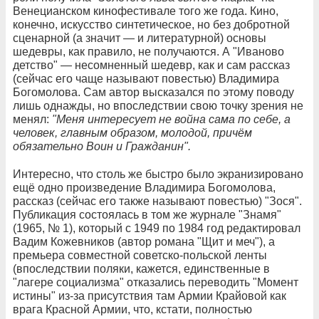
Венецианском кинофестивале того же года. Кино,
конечно, искусство синтетическое, но без добротной
сценарной (а значит — и литературной) основы
шедевры, как правило, не получаются. А "Иваново
детство" — несомненный шедевр, как и сам рассказ
(сейчас его чаще называют повестью) Владимира
Богомолова. Сам автор высказался по этому поводу
лишь однажды, но впоследствии свою точку зрения не
менял:
"Меня интересует не война сама по себе, а
человек, главным образом, молодой, причём
обязательно Воин и Гражданин".
Интересно, что столь же быстро было экранизировано
ещё одно произведение Владимира Богомолова,
рассказ (сейчас его также называют повестью) "Зося".
Публикация состоялась в том же журнале "Знамя"
(1965, № 1), который с 1949 по 1984 год редактировал
Вадим Кожевников (автор романа "Щит и меч"), а
премьера совместной советско-польской ленты
(впоследствии поляки, кажется, единственные в
"лагере социализма" отказались переводить "Момент
истины" из-за присутствия там Армии Крайовой как
врага Красной Армии, что, кстати, полностью