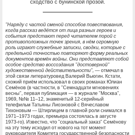
сходство с бунинской прозой.
"Наряду с частой сменой способов повествования,
когда рассказ ведётся от лица разных героев и
события предстают перед читателем порой с
противоположных точек зрения, в нём огромную
роль играют служебные записки, сводки, которые с
предельной точностью повторяют форму реальных
документов времён войны. Они представляют собой
особое средство воссоздания "достоверной"
художественной действительности",
— отмечал в
этой связи литературовед Валерий Вьюгин. Кстати,
схожий приём использовал в своих романах Юлиан
Семёнов (в частности, в "Семнадцати мгновениях
весны", первая публикация — в журнале "Москва",
1969, №№ 11–12, знаменитый 12-серийный
телефильм Татьяны Лиозновой с Вячеславом
Тихоновым — Штирлицем в главной роли снимался в
1971–1973 годах, премьера состоялась в августе
1973-го). Известно, что "социальный заказ" Семёнову
на эту тему исходил от нового на тот момент
руководителя Комитета государственной безопасности