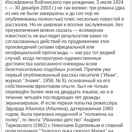
Иосифовича Войтинского при рождении, 3 июля 1924
г. — 30 декабря 2003 г.) не так велико: три романа (два
из них не были завершены и до сих пор не
опубликованы полностью) плюс несколько повестей и
рассказов. Но их широкая и вполне заслуженная, без
преувеличения можно сказать — всемирная
известность не выглядит результатом каких-то
согласованных действий по продвижению этих
произведений силами официальной или
неофициальной пропаганды — как раз тот редкий
случай, когда литературно-художественные
достоинства написанного очевидны всем
безотносительно подобных усилий. Причём уже
первый опубликованный рассказ писателя ("Иван",
журнал "Знамя", 1958, № 6), основанный на его
собственном фронтовом опыте, был не только
переведён более чем на двадцать языков, но и в
течение четырёх последующих лет дважды
экранизирован. И если первая попытка режиссёра
Эдуарда Абалова (Абаляна), датированная 1960
годом, была признана неудачной и "положена на
полку", то лента "Иваново детство" Андрея
Тарковского (1962) с Николаем Бурляевым в главной
роли получила "Золотого льва святого Марка" на