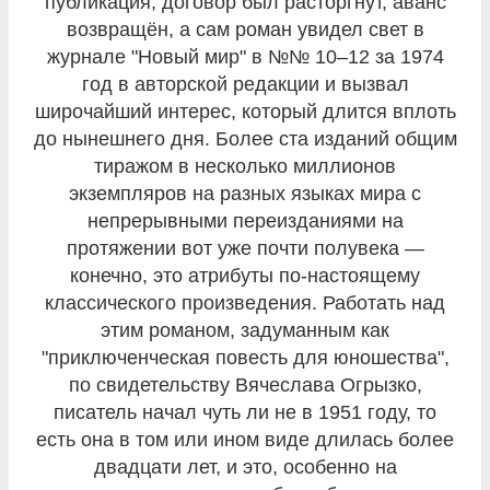
публикация, договор был расторгнут, аванс
возвращён, а сам роман увидел свет в
журнале "Новый мир" в №№ 10–12 за 1974
год в авторской редакции и вызвал
широчайший интерес, который длится вплоть
до нынешнего дня. Более ста изданий общим
тиражом в несколько миллионов
экземпляров на разных языках мира с
непрерывными переизданиями на
протяжении вот уже почти полувека —
конечно, это атрибуты по-настоящему
классического произведения. Работать над
этим романом, задуманным как
"приключенческая повесть для юношества",
по свидетельству Вячеслава Огрызко,
писатель начал чуть ли не в 1951 году, то
есть она в том или ином виде длилась более
двадцати лет, и это, особенно на