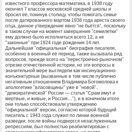
известного профессора-математика, в 1938 году
окончил 7 классов московской средней школы и
бросил её, покинув столицу, чтобы помогать семье
после датированного мартом 1938 года ареста своего
отца, данное утверждение явно "не бьётся", поскольку
в таком случае на момент завершения "семилетки"
ему должно было исполниться всего 12, а не
"законные" при 1924 годе рождения 14 лет.
Дальнейшая "официальная" биография писателя,
особенно в военный её период, также вызывала ряд
вопросов, прежде всего на "перестроечно-рыночном"
отрезке отечественной истории, но эти вопросы в
значительной мере выглядели как инсинуационно-
конъюнктурные (вызванные в том числе публично
негативным отношением Владимира Богомолова к
апологетике "власовщины" уже в "новой",
"демократической" России — статья "Срам имут и
мертвые, и живые, и Россия…"), и в конечном итоге
они только способствовали утверждению
"официальной" версии, согласно которой будущий
писатель с 1943 года служил по линии военной
разведки, после войны подвергся незаслуженным
репрессиям, был полностью реабилитирован с