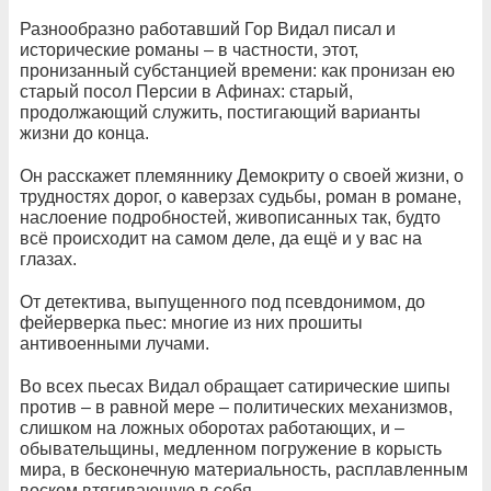
Разнообразно работавший Гор Видал писал и
исторические романы – в частности, этот,
пронизанный субстанцией времени: как пронизан ею
старый посол Персии в Афинах: старый,
продолжающий служить, постигающий варианты
жизни до конца.
Он расскажет племяннику Демокриту о своей жизни, о
трудностях дорог, о каверзах судьбы, роман в романе,
наслоение подробностей, живописанных так, будто
всё происходит на самом деле, да ещё и у вас на
глазах.
От детектива, выпущенного под псевдонимом, до
фейерверка пьес: многие из них прошиты
антивоенными лучами.
Во всех пьесах Видал обращает сатирические шипы
против – в равной мере – политических механизмов,
слишком на ложных оборотах работающих, и –
обывательщины, медленном погружение в корысть
мира, в бесконечную материальность, расплавленным
воском втягивающую в себя…