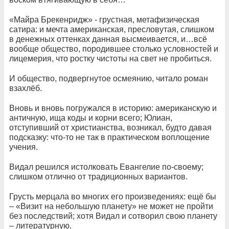
«Майра Брекенридж» - грустная, метафизическая
сатира: и мечта американская, пресловутая, слишком
в денежных оттенках данная высмеивается, и…всё
вообще общество, породившее столько условностей и
лицемерия, что ростку чистоты на свет не пробиться.
И общество, подвергнутое осмеянию, читало роман
взахлёб.
Вновь и вновь погружался в историю: американскую и
античную, ища коды и корни всего; Юлиан,
отступивший от христианства, возникал, будто давая
подсказку: что-то не так в практическом воплощение
учения.
Видал решился истолковать Евангелие по-своему;
слишком отлично от традиционных вариантов.
Грусть мерцала во многих его произведениях: ещё бы
– «Визит на небольшую планету» не может не пройти
без последствий; хотя Видал и сотворил свою планету
– литературную.