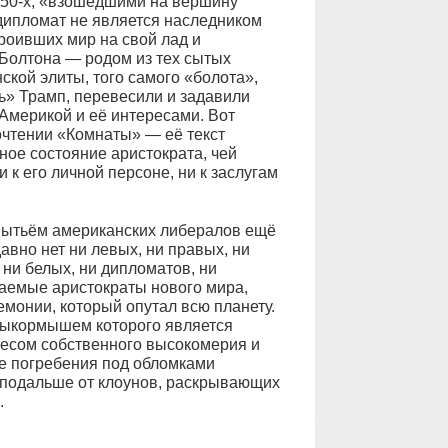
 50-х, «взошедшими на вершину
дипломат не является наследником
роивших мир на свой лад и
Болтона — родом из тех сытых
ской элиты, того самого «болота»,
ть» Трамп, перевесили и задавили
 Америкой и её интересами. Вот
очтении «Комнаты» — её текст
е состояние аристократа, чей
 к его личной персоне, ни к заслугам
 нытьём американских либералов ещё
авно нет ни левых, ни правых, ни
 ни белых, ни дипломатов, ни
раемые аристократы нового мира,
монии, который опутал всю планету.
 выкормышем которого является
 весом собственного высокомерия и
ие погребения под обломками
 подальше от клоунов, раскрывающих
.