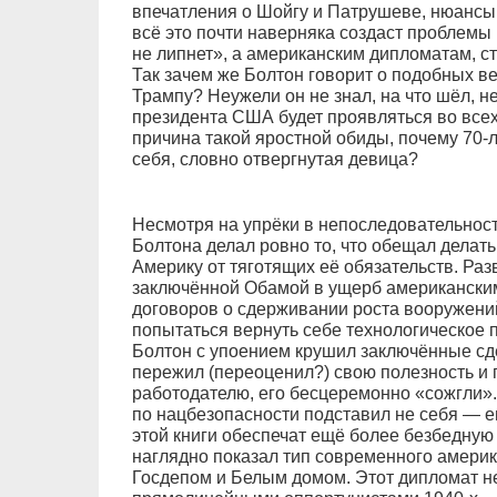
впечатления о Шойгу и Патрушеве, нюанс
всё это почти наверняка создаст проблемы 
не липнет», а американским дипломатам, с
Так зачем же Болтон говорит о подобных в
Трампу? Неужели он не знал, на что шёл, не
президента США будет проявляться во всех 
причина такой яростной обиды, почему 70-
себя, словно отвергнутая девица?
Несмотря на упрёки в непоследовательност
Болтона делал ровно то, что обещал делат
Америку от тяготящих её обязательств. Раз
заключённой Обамой в ущерб американски
договоров о сдерживании роста вооружен
попытаться вернуть себе технологическое
Болтон с упоением крушил заключённые сдел
пережил (переоценил?) свою полезность и
работодателю, его бесцеремонно «сожгли».
по нацбезопасности подставил не себя — е
этой книги обеспечат ещё более безбедную
наглядно показал тип современного амери
Госдепом и Белым домом. Этот дипломат не