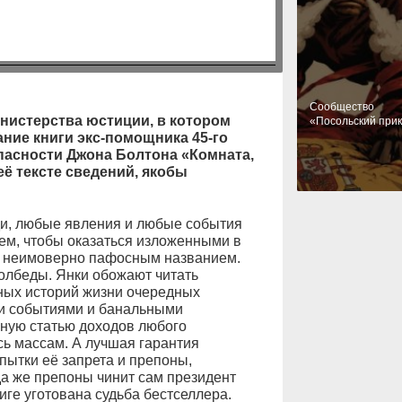
Cообщество
нистерства юстиции, в котором
«Посольский при
ние книги экс-помощника 45-го
асности Джона Болтона «Комната,
её тексте сведений, якобы
и, любые явления и любые события
ем, чтобы оказаться изложенными в
 и неимоверно пафосным названием.
олбеды. Янки обожают читать
ных историй жизни очередных
и событиями и банальными
ную статью доходов любого
сь массам. А лучшая гарантия
пытки её запрета и препоны,
а же препоны чинит сам президент
иге уготована судьба бестселлера.