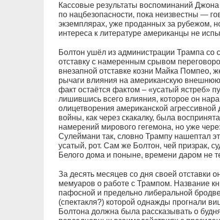
Кассовые результаты воспоминаний Джона 
по нацбезопасности, пока неизвестны — го
экземплярах, уже проданных за рубежом, но
интереса к литературе американцы не испы
Болтон ушёл из администрации Трампа со с
отставку с намеренным срывом переговоров
внезапной отставке козни Майка Помпео, ж
рычаги влияния на американскую внешнюю п
факт остаётся фактом – «усатый ястреб» п
лишившись всего влияния, которое он наращ
олицетворения американской агрессивной 
войны, как через скакалку, была воспринят
намерений мирового гегемона, но уже чер
Сулеймани так, словно Трампу нашептал эту
усатый, рот. Сам же Болтон, чей призрак, су
Белого дома и поныне, времени даром не т
За десять месяцев со дня своей отставки он
мемуаров о работе с Трампом. Название кн
пафосной и предельно либеральной бродвей
(спектакля?) которой однажды прогнали ви
Болтона должна была рассказывать о будня