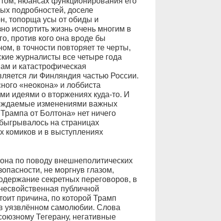
том, нюансах функционирования его
ых подробностей, доселе
он, топорща усы от обиды и
зно испортить жизнь очень многим в
о, против кого она вроде бы
м, в точности повторяет те черты,
кие журналисты все четыре года
вам и катастрофическая
вляется ли Финляндия частью России.
сного «неокона» и лоббиста
ми идеями о вторжениях куда-то. И
вождаемые изменениями важных
 Трампа от Болтона» нет ничего
обыгрывалось на страницах
х комиков и в выступлениях
тона по поводу внешнеполитических
опасности, не моргнув глазом,
одержание секретных переговоров, в
 несвойственная публичной
тоит причина, по которой Трамп
е в уязвлённом самолюбии. Слова
 союзному Тегерану, негативные