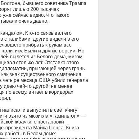
Болтона, бывшего советника Трампа
ворят лишь о 200 тысячах
 уже сейчас видно, что такого
тывали очень давно.
кандалом. Кто-то связывал его
 с талибами, другие видели в его
елавшего прибрать к рукам все
олитику. Были и другие версии. Но
улей вылетел из Белого дома, мигом
ивал столько лет. Отставка этого
дипломатии, прыгающей через грань
а как знак существенного смягчения
ез четыре месяца США убили генерала
 идею чей-то другой, не менее
дя по всему, витает в коридорах
ерял.
 написал и выпустил в свет книгу
иги взято из мюзикла «Гамильтон» —
ской жвачки, с постановки
це-президента Майка Пенса. Книга
х работы в Белом доме: