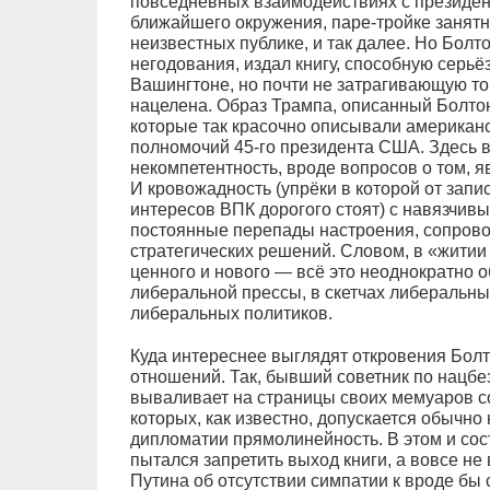
повседневных взаимодействиях с президен
ближайшего окружения, паре-тройке занятн
неизвестных публике, и так далее. Но Болт
негодования, издал книгу, способную серьё
Вашингтоне, но почти не затрагивающую тог
нацелена. Образ Трампа, описанный Болтоно
которые так красочно описывали американс
полномочий 45-го президента США. Здесь 
некомпетентность, вроде вопросов о том, я
И кровожадность (упрёки в которой от запи
интересов ВПК дорогого стоят) с навязчивы
постоянные перепады настроения, сопро
стратегических решений. Словом, в «житии
ценного и нового — всё это неоднократно 
либеральной прессы, в скетчах либеральны
либеральных политиков.
Куда интереснее выглядят откровения Бол
отношений. Так, бывший советник по нацбез
вываливает на страницы своих мемуаров с
которых, как известно, допускается обычно
дипломатии прямолинейность. В этом и сос
пытался запретить выход книги, а вовсе н
Путина об отсутствии симпатии к вроде бы