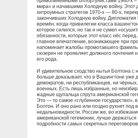
прямолинейными оппортунистами 1940-х –
мира» и начавшими Холодную войну. Этот 
хитроумных стратегов 1970-х — 80-х, перек
закончивших Холодную войну. Дипломатия 
времён, когда привилегии класса вашингтон
которое силился, но так и не сумел «осуши
обязанности, которые этот класс нёс перед
главное впечатление, возникающее при пр
напоминает жалобы промотавшего фамильно
сюзерен не проявляет должного почтения ни
его рода.
И удивительное сходство нытья Болтона с
больше доказывает, что в Вашингтоне уже д
демократов, ни республиканцев, ни чёрных,
военных. Есть лишь избранные, но неизби
жадные щупальца спрута американской геге
Это — то самое «глубинное государство»,
Болтон. И оно рано или поздно рухнет под
недальновидности. России же, во избежан
американской гегемонии, лучше держаться
подробности самых секретных переговоров