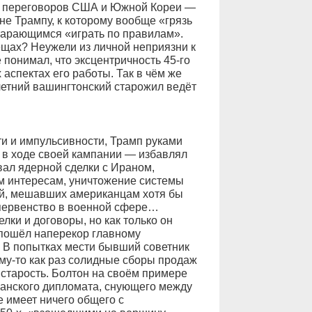
ы переговоров США и Южной Кореи —
не Трампу, к которому вообще «грязь
тарающимся «играть по правилам».
ещах? Неужели из личной неприязни к
 понимал, что эксцентричность 45-го
аспектах его работы. Так в чём же
летний вашингтонский старожил ведёт
и и импульсивности, Трамп руками
ь в ходе своей кампании — избавлял
вал ядерной сделки с Ираном,
м интересам, уничтожение системы
ий, мешавших американцам хотя бы
 первенство в военной сфере…
ки и договоры, но как только он
 пошёл наперекор главному
 В попытках мести бывший советник
му-то как раз солидные сборы продаж
 старость. Болтон на своём примере
канского дипломата, снующего между
 имеет ничего общего с