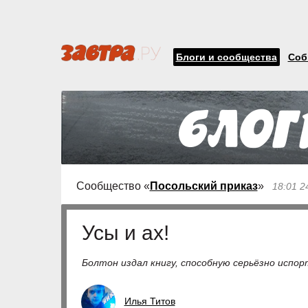
Блоги и сообщества
Соб
Сообщество «
Посольский приказ
»
18:01 2
Усы и ах!
Болтон издал книгу, способную серьёзно испо
Илья Титов