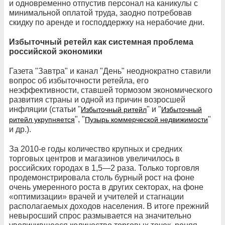
и одновременно отпустив персонал на каникулы с
минимальной оплатой труда, заодно потребовав
скидку по аренде и господдержку на нерабочие дни.
Избыточный ретейл как системная проблема
российской экономики
Газета "Завтра" и канал "День" неоднократно ставили
вопрос об избыточности ретейла, его
неэффективности, ставшей тормозом экономического
развития страны и одной из причин возросшей
инфляции (статьи "
" и "
Избыточный ритейл
Избыточный
", "
"
ритейл укрупняется
Пузырь коммерческой недвижимости
и др.).
За 2010-е годы количество крупных и средних
торговых центров и магазинов увеличилось в
российских городах в 1,5—2 раза. Только торговля
продемонстрировала столь бурный рост на фоне
очень умеренного роста в других секторах, на фоне
«оптимизации» врачей и учителей и стагнации
располагаемых доходов населения. В итоге прежний
невыросший спрос размывается на значительно