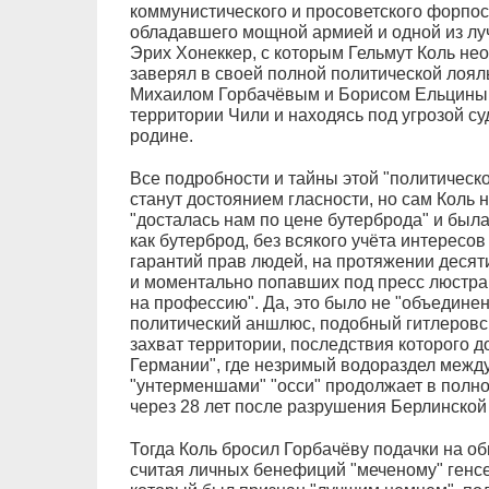
коммунистического и просоветского форпос
обладавшего мощной армией и одной из лу
Эрих Хонеккер, с которым Гельмут Коль нео
заверял в своей полной политической лоял
Михаилом Горбачёвым и Борисом Ельциным,
территории Чили и находясь под угрозой с
родине.
Все подробности и тайны этой "политическо
станут достоянием гласности, но сам Коль 
"досталась нам по цене бутерброда" и был
как бутерброд, без всякого учёта интересо
гарантий прав людей, на протяжении десят
и моментально попавших под пресс люстра
на профессию". Да, это было не "объединен
политический аншлюс, подобный гитлеровс
захват территории, последствия которого д
Германии", где незримый водораздел межд
"унтерменшами" "осси" продолжает в полно
через 28 лет после разрушения Берлинской
Тогда Коль бросил Горбачёву подачки на об
считая личных бенефиций "меченому" генс