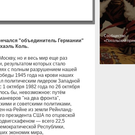
Cообщество
скончался "объединитель Германии"
«Посольский при
хаэль Коль.
Москву, но и весь мир еще раз
, результатом которых стало
виях с полным разрушением нашей
обеды 1945 года на крови наших
был политическим лидером Западной
 1 октября 1982 года по 26 октября
алось бы, невозможное: путём
маневров "на два фронта",
кими и советскими политиками,
н-на-Рейне из земли Рейнланд-
его президента США по отцовской
юдвигсхафеном — всего 22,5
емократической Республики,
ших экономик мира,