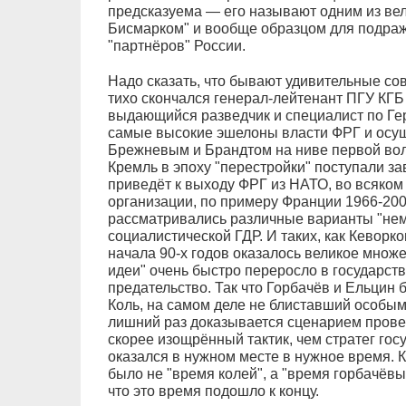
предсказуема — его называют одним из ве
Бисмарком" и вообще образцом для подраж
"партнёров" России.
Надо сказать, что бывают удивительные со
тихо скончался генерал-лейтенант ПГУ КГ
выдающийся разведчик и специалист по Гер
самые высокие эшелоны власти ФРГ и осу
Брежневым и Брандтом на ниве первой волн
Кремль в эпоху "перестройки" поступали з
приведёт к выходу ФРГ из НАТО, во всяком
организации, по примеру Франции 1966-200
рассматривались различные варианты "нем
социалистической ГДР. И таких, как Кеворк
начала 90-х годов оказалось великое множе
идеи" очень быстро переросло в государст
предательство. Так что Горбачёв и Ельцин 
Коль, на самом деле не блиставший особым
лишний раз доказывается сценарием прове
скорее изощрённый тактик, чем стратег гос
оказался в нужном месте в нужное время. К
было не "время колей", а "время горбачёвы
что это время подошло к концу.