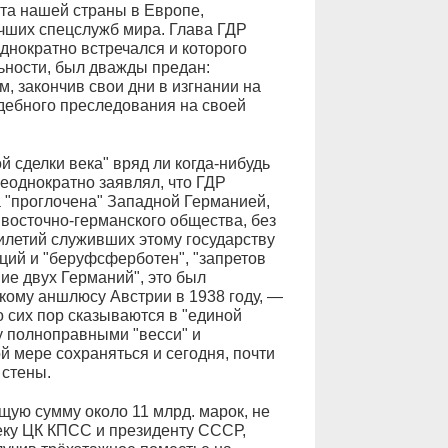
та нашей страны в Европе,
чших спецслужб мира. Глава ГДР
днократно встречался и которого
ьности, был дважды предан:
 закончив свои дни в изгнании на
удебного преследования на своей
й сделки века" вряд ли когда-нибудь
неоднократно заявлял, что ГДР
а "проглочена" Западной Германией,
в восточно-германского общества, без
илетий служивших этому государству
ций и "беруфсферботен", "запретов
ие двух Германий", это был
кому аншлюсу Австрии в 1938 году, —
о сих пор сказываются в "единой
у полноправными "весси" и
й мере сохраняться и сегодня, почти
 стены.
щую сумму около 11 млрд. марок, не
еку ЦК КПСС и президенту СССР,