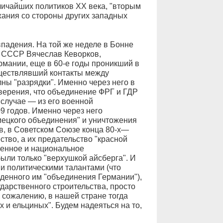
личайших политиков ХХ века, "вторым
ания со стороны других западных
впадения. На той же неделе в Бонне
Б СССР Вячеслав Кеворков,
мании, еще в 60-е годы проникший в
ществлявший контакты между
ы "разрядки". Именно через него в
аверения, что объединение ФРГ и ГДР
 случае — из его военной
9 годов. Именно через него
ецкого объединения" и уничтожения
ов, в Советском Союзе конца 80-х—
ство, а их предательство "красной
венное и национальное
были только "верхушкой айсберга". И
и политическими талантами (что
денного им "объединения Германии"),
ударственного строительства, просто
 сожалению, в нашей стране тогда
х и ельциных". Будем надеяться на то,