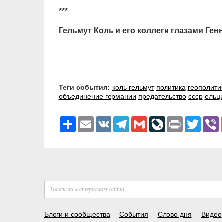
***
Гельмут Коль и его коллеги глазами Ге
Теги события:
коль гельмут
политика
геополити
объединение германии
предательство
ссср
ельц
Ресурс
Email
VK
Telegram
Gmail
LiveJournal
Print
Twitter
V
Блоги и сообщества
События
Слово дня
Видео