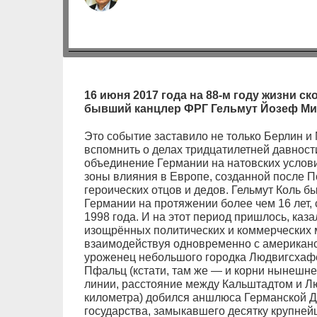
16 июня 2017 года на 88-м году жизни 
бывший канцлер ФРГ Гельмут Йозеф Ми
Это событие заставило не только Берлин и 
вспомнить о делах тридцатилетней давности
объединение Германии на натовских усло
зоны влияния в Европе, созданной после П
героических отцов и дедов. Гельмут Коль 
Германии на протяжении более чем 16 лет, с
1998 года. И на этот период пришлось, каз
изощрённых политических и коммерческих 
взаимодействуя одновременно с американс
уроженец небольшого городка Людвигсхафе
Пфальц (кстати, там же — и корни нынешн
линии, расстояние между Кальштадтом и Л
километра) добился аншлюса Германской Д
государства, замыкавшего десятку крупней