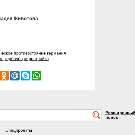
ннадия Животова
ческое противостояние
германия
ин
горбачёв
перестройка
iber
Odnoklassniki
Mail.Ru
Skype
WhatsApp
Расширенны
поиск
Спецпроекты