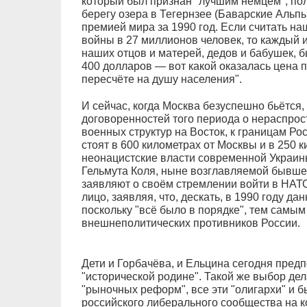
который был признан "лучшим немцем", по
берегу озера в Тегернзее (Баварские Альп
премией мира за 1990 год. Если считать н
войны в 27 миллионов человек, то каждый 
наших отцов и матерей, дедов и бабушек, 
400 долларов — вот какой оказалась цена 
пересчёте на душу населения".
И сейчас, когда Москва безуспешно бьётся
договоренностей того периода о нераспрос
военных структур на Восток, к границам Ро
стоят в 600 километрах от Москвы и в 250 к
неонацистские власти современной Украин
Гельмута Коля, ныне возглавляемой бывше
заявляют о своём стремлении войти в НАТО
лицо, заявляя, что, дескать, в 1990 году д
поскольку "всё было в порядке", тем самым
внешнеполитических противников России.
Дети и Горбачёва, и Ельцина сегодня предп
"исторической родине". Такой же выбор де
"рыночных реформ", все эти "олигархи" и 
российского либерального сообщества на к