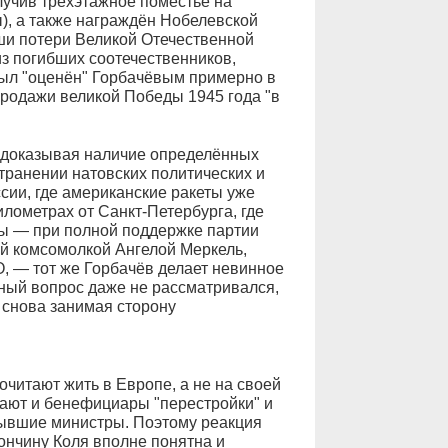
лучив трёхэтажное поместье на
ы), а также награждён Нобелевской
аши потери Великой Отечественной
из погибших соотечественников,
был "оценён" Горбачёвым примерно в
продажи великой Победы 1945 года "в
, доказывая наличие определённых
транении натовских политических и
ссии, где американские ракеты уже
илометрах от Санкт-Петербурга, где
ы — при полной поддержке партии
й комсомолкой Ангелой Меркель,
, — тот же Горбачёв делает невинное
анный вопрос даже не рассматривался,
 снова занимая сторону
очитают жить в Европе, а не на своей
лают и бенефициары "перестройки" и
бывшие министры. Поэтому реакция
ончину Коля вполне понятна и