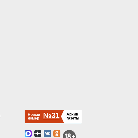
№31
Архив
Новый
й
номер
газеты