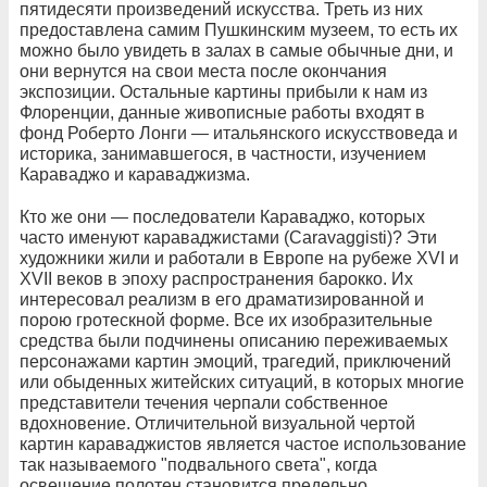
пятидесяти произведений искусства. Треть из них
предоставлена самим Пушкинским музеем, то есть их
можно было увидеть в залах в самые обычные дни, и
они вернутся на свои места после окончания
экспозиции. Остальные картины прибыли к нам из
Флоренции, данные живописные работы входят в
фонд Роберто Лонги — итальянского искусствоведа и
историка, занимавшегося, в частности, изучением
Караваджо и караваджизма.
Кто же они — последователи Караваджо, которых
часто именуют караваджистами (Caravaggisti)? Эти
художники жили и работали в Европе на рубеже XVI и
XVII веков в эпоху распространения барокко. Их
интересовал реализм в его драматизированной и
порою гротескной форме. Все их изобразительные
средства были подчинены описанию переживаемых
персонажами картин эмоций, трагедий, приключений
или обыденных житейских ситуаций, в которых многие
представители течения черпали собственное
вдохновение. Отличительной визуальной чертой
картин караваджистов является частое использование
так называемого "подвального света", когда
освещение полотен становится предельно