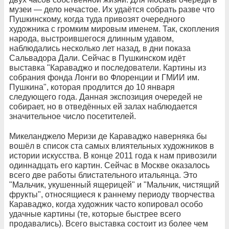
музеи — дело нечастое. Их удаётся собрать разве что
Пушкинскому, когда туда привозят очередного
художника с громким мировым именем. Так, скопления
народа, выстроившегося длинным удавом,
наблюдались несколько лет назад, в дни показа
Сальвадора Дали. Сейчас в Пушкинском идёт
выставка "Караваджо и последователи. Картины из
собрания фонда Лонги во Флоренции и ГМИИ им.
Пушкина", которая продлится до 10 января
следующего года. Данная экспозиция очередей не
собирает, но в отведённых ей залах наблюдается
значительное число посетителей.
Микеланджело Меризи де Караваджо наверняка бы
вошёл в список ста самых влиятельных художников в
истории искусства. В конце 2011 года к нам привозили
одиннадцать его картин. Сейчас в Москве оказалось
всего две работы блистательного итальянца. Это
"Мальчик, укушенный ящерицей" и "Мальчик, чистящий
фрукты", относящиеся к раннему периоду творчества
Караваджо, когда художник часто копировал особо
удачные картины (те, которые быстрее всего
продавались). Всего выставка состоит из более чем