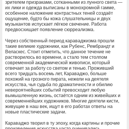
зрителем призраками, сотканными из лунного света —
их лики и одежда выписаны в монохромной гамме,
особенное наложение контрастных теней создаёт
ощущение, будто бы кожа слушательницы и двух
музыкантов испускает лёгкое свечение. Работа
предвосхищает появление сюрреализма.
Через собственный период караваджизма прошли
такие великие художники, как Рубенс, Рембрандт и
Веласкес. Стоит отметить, что данное течение не
растворилось во времени, а стало тем столпом
современной академической живописи, который
отвечает за работу со светом и тенью. Проживший
всего тридцать восемь лет, Караваджо, больше
похожий на грозного пирата, нежели на деятеля
искусства, чья судьба по драматичности и обилию
невероятнейших событий превосходит любую
вымышленную жизнь, остаётся одним из живейших и
современнейших художников. Многие деятели кисти,
живущие в наш век, ищут в его работах ответы на
новые пластические задачи.
Караваджо творил в ту эпоху, когда картины и прочие
произведения искусства часто оценивались