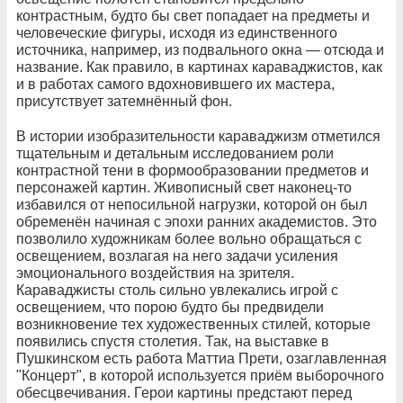
контрастным, будто бы свет попадает на предметы и
человеческие фигуры, исходя из единственного
источника, например, из подвального окна — отсюда и
название. Как правило, в картинах караваджистов, как
и в работах самого вдохновившего их мастера,
присутствует затемнённый фон.
В истории изобразительности караваджизм отметился
тщательным и детальным исследованием роли
контрастной тени в формообразовании предметов и
персонажей картин. Живописный свет наконец-то
избавился от непосильной нагрузки, которой он был
обременён начиная с эпохи ранних академистов. Это
позволило художникам более вольно обращаться с
освещением, возлагая на него задачи усиления
эмоционального воздействия на зрителя.
Караваджисты столь сильно увлекались игрой с
освещением, что порою будто бы предвидели
возникновение тех художественных стилей, которые
появились спустя столетия. Так, на выставке в
Пушкинском есть работа Маттиа Прети, озаглавленная
"Концерт", в которой используется приём выборочного
обесцвечивания. Герои картины предстают перед