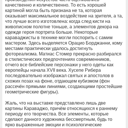
качественно и количественно. То есть хорошей
картиной могла быть признана не та, которая
оказывает максимальное воздействие на зрителя, а та,
что лучше всего изготовлена: когда след кисти на
живописном полотне тоньше, а элементов декора на
одежде героя портрета больше. Некоторые
караваджисты в технике могли поспорить с самим
мастером. Здесь выделяется Орацио Борджанни, кому
местами практически удалось достигнуть
фотореализма. Матиас Стомер прекрасно разбирался
в стилистических предпочтениях современников,
отчего все библейские персонажи у него одеты как
европейцы начала XVII века. Хусепе Рибера
последовательно изображал святых и апостолов в
схожих позах на фоне, отдающем кубизмом (фон
рассечён прямыми линиями, создающими простейшие
геометрические фигуры).
Жаль, что на выставке представлено лишь две
картины Караваджо, причём относящихся к раннему
периоду его творчества. Все элементы, которые
сделают данного художника бессмертным, будь то
ярко выраженные эмоции и психологические